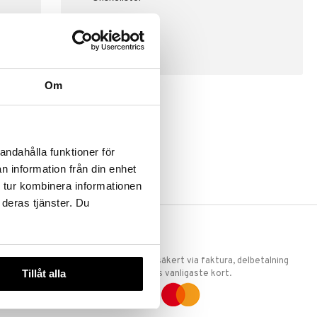
SKAPA KUND
Om
andahålla funktioner för
n information från din enhet
 tur kombinera informationen
 deras tjänster. Du
ERKET
TRYGGA KÖP
 att vi är
Handla tryggt & säkert via faktura, delbetalning
Tillåt alla
llande
eller marknadens vanligaste kort.