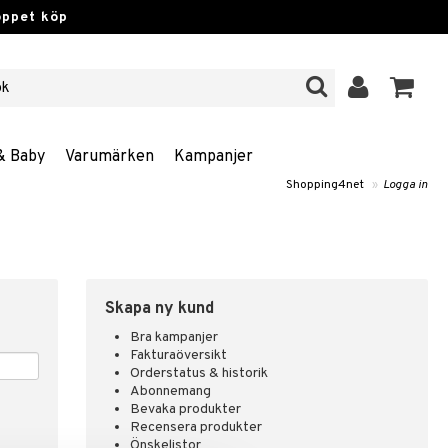
öppet köp
& Baby
Varumärken
Kampanjer
Shopping4net
»
Logga in
Skapa ny kund
Bra kampanjer
Fakturaöversikt
Orderstatus & historik
Abonnemang
Bevaka produkter
Recensera produkter
Önskelistor