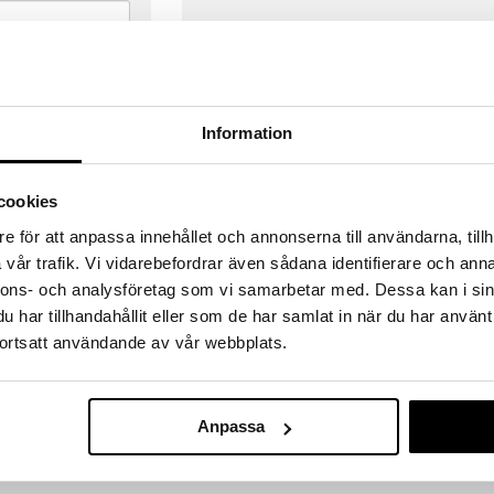
Information
cookies
e för att anpassa innehållet och annonserna till användarna, tillh
vår trafik. Vi vidarebefordrar även sådana identifierare och anna
nnons- och analysföretag som vi samarbetar med. Dessa kan i sin
har tillhandahållit eller som de har samlat in när du har använt
ortsatt användande av vår webbplats.
VERANSER
GODKÄND AV LÄKEMEDELSV
gda före 14:00 (gäller varor i lager)
EU-logotypen är symbolen som visar
Anpassa
 ut från oss samma dag.
godkända av Läkemedelsverket gä
försäljning av läkemedel.