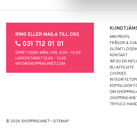
KUNDTJÄN
RING ELLER MAILA TILL OSS
MIN PROFIL
031 712 01 01
FRÅGOR & SV
GLÖMT LÖSE
ÖPPETTIDER: MÅN.-FRE. 9.00 - 15.00
KONTAKT
LUNCHSTÄNGT 12.00 - 13.00
ÄR DU EN INF
INFO@SHOPPING4NET.COM
BLI AFFILIATE
COOKIES
INTEGRITETSP
KÖPVILLKOR F
OM SHOPPING
SHOPPING4NE
TRYGG E-HAN
© 2026 SHOPPING4NET
•
SITEMAP