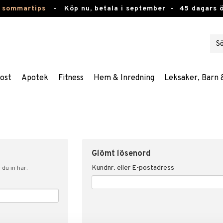
 sommartips
-
Köp nu, betala i september -
45 dagars 
ost
Apotek
Fitness
Hem & Inredning
Leksaker, Barn 
Glömt lösenord
Kundnr. eller E-postadress
du in här.