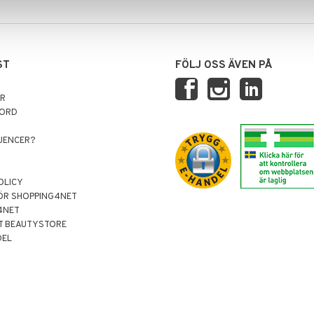
ST
FÖLJ OSS ÄVEN PÅ
AR
NORD
LUENCER?
OLICY
ÖR SHOPPING4NET
4NET
T BEAUTYSTORE
DEL