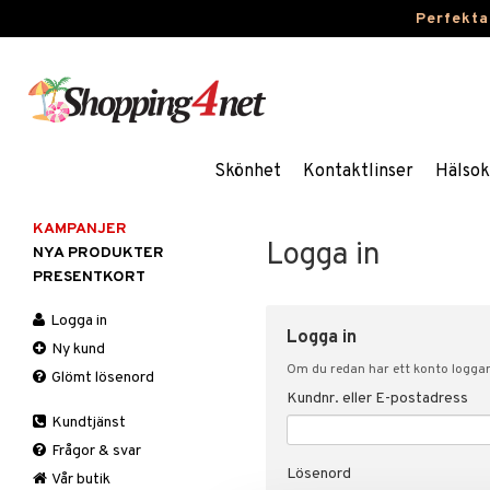
Perfekta
Skönhet
Kontaktlinser
Hälsok
KAMPANJER
Logga in
NYA PRODUKTER
PRESENTKORT
Logga in
Logga in
Ny kund
Om du redan har ett konto loggar 
Glömt lösenord
Kundnr. eller E-postadress
Kundtjänst
Frågor & svar
Lösenord
Vår butik