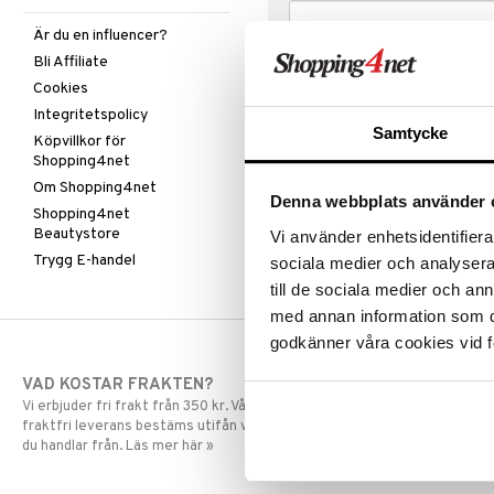
Är du en influencer?
Bli Affiliate
Cookies
Integritetspolicy
Samtycke
Köpvillkor för
Shopping4net
Om Shopping4net
Denna webbplats använder 
Shopping4net
Beautystore
Vi använder enhetsidentifierar
Trygg E-handel
sociala medier och analysera 
till de sociala medier och a
med annan information som du 
godkänner våra cookies vid f
VAD KOSTAR FRAKTEN?
SNABBA LE
Vi erbjuder fri frakt från 350 kr. Vår gräns för
Beställningar la
fraktfri leverans bestäms utifån vilken avdelning
skickas normalt
du handlar från. Läs mer här »