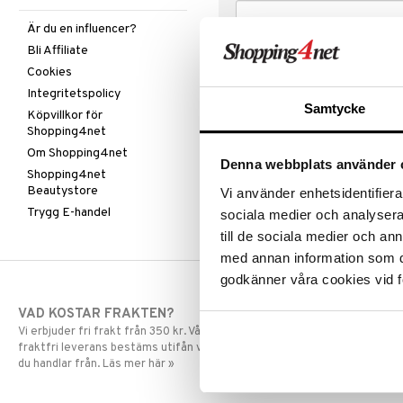
Är du en influencer?
Bli Affiliate
Cookies
Integritetspolicy
Samtycke
Köpvillkor för
Shopping4net
Om Shopping4net
Denna webbplats använder 
Shopping4net
Beautystore
Vi använder enhetsidentifierar
Trygg E-handel
sociala medier och analysera 
till de sociala medier och a
med annan information som du 
godkänner våra cookies vid f
VAD KOSTAR FRAKTEN?
SNABBA LE
Vi erbjuder fri frakt från 350 kr. Vår gräns för
Beställningar la
fraktfri leverans bestäms utifån vilken avdelning
skickas normalt
du handlar från. Läs mer här »