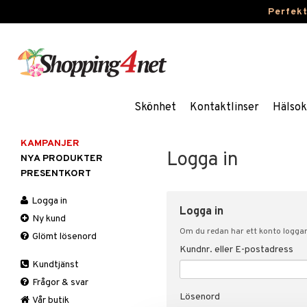
Perfek
Skönhet
Kontaktlinser
Hälsok
KAMPANJER
Logga in
NYA PRODUKTER
PRESENTKORT
Logga in
Logga in
Ny kund
Om du redan har ett konto loggar 
Glömt lösenord
Kundnr. eller E-postadress
Kundtjänst
Frågor & svar
Lösenord
Vår butik