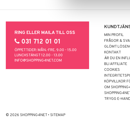
KUNDTJÄN
RING ELLER MAILA TILL OSS
MIN PROFIL
031 712 01 01
FRÅGOR & SV
GLÖMT LÖSE
ÖPPETTIDER: MÅN.-FRE. 9.00 - 15.00
KONTAKT
LUNCHSTÄNGT 12.00 - 13.00
ÄR DU EN INF
INFO@SHOPPING4NET.COM
BLI AFFILIATE
COOKIES
INTEGRITETSP
KÖPVILLKOR F
OM SHOPPING
SHOPPING4NE
TRYGG E-HAN
© 2026 SHOPPING4NET
•
SITEMAP