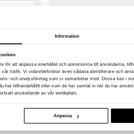
Information
cookies
e för att anpassa innehållet och annonserna till användarna, tillh
vår trafik. Vi vidarebefordrar även sådana identifierare och anna
nnons- och analysföretag som vi samarbetar med. Dessa kan i sin
har tillhandahållit eller som de har samlat in när du har använt
ortsatt användande av vår webbplats.
VERANSER
GODKÄND AV LÄKEMEDELSV
gda före 14:00 (gäller varor i lager)
EU-logotypen är symbolen som visar
Anpassa
 ut från oss samma dag.
godkända av Läkemedelsverket gä
försäljning av läkemedel.