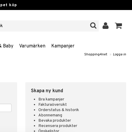
ppet köp
& Baby
Varumärken
Kampanjer
Shopping4net
»
Logga in
Skapa ny kund
Bra kampanjer
Fakturaöversikt
Orderstatus & historik
Abonnemang
Bevaka produkter
Recensera produkter
Önskelistor