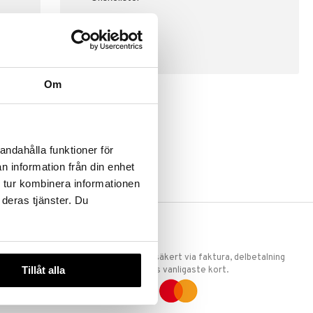
SKAPA KUND
Om
andahålla funktioner för
n information från din enhet
 tur kombinera informationen
 deras tjänster. Du
ERKET
TRYGGA KÖP
 att vi är
Handla tryggt & säkert via faktura, delbetalning
Tillåt alla
llande
eller marknadens vanligaste kort.