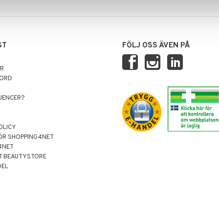
ST
FÖLJ OSS ÄVEN PÅ
AR
NORD
LUENCER?
OLICY
ÖR SHOPPING4NET
4NET
T BEAUTYSTORE
DEL