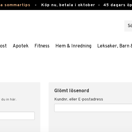
ta sommartips
-
Köp nu, betala i oktober -
45 dagars ö
ost
Apotek
Fitness
Hem & Inredning
Leksaker, Barn 
Glömt lösenord
Kundnr. eller E-postadress
du in här.