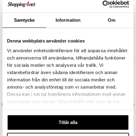
Abonnemang
Bevaka produkter
Recensera produkter
Samtycke
Information
Om
Önskelistor
Denna webbplats använder cookies
SKAPA KUND
Vi använder enhetsidentifierare för att anpassa innehållet
och annonserna till användarna, tillhandahålla funktioner
för sociala medier och analysera vår trafik. Vi
vidarebefordrar även sådana identifierare och annan
VAD KOSTAR FRAKTEN?
information från din enhet till de sociala medier och
Vi erbjuder fri frakt från 350 kr. Vår gräns för fraktfri leverans bestäms
annons- och analysföretag som vi samarbetar med.
utifån vilken avdelning du handlar från. Läs mer här »
Dessa kan i sin tur kombinera informationen med annan
SNABBA LEVERANSER
information som du har tillhandahållit eller som de har
Beställningar lagda före 14:00 (gäller varor i lager) skickas normalt ut från
samlat in när du har använt deras tjänster. Du godkänner
oss samma dag.
våra cookies vid fortsatt användande av vår webbplats.
GODKÄND AV LÄKEMEDELSVERKET
Tillåt alla
EU-logotypen är symbolen som visar att vi är godkända av
Läkemedelsverket gällande försäljning av läkemedel.