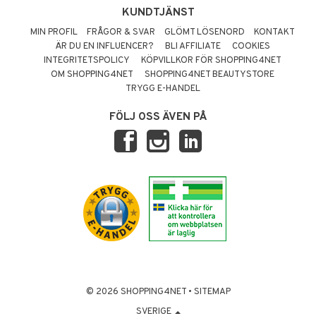
KUNDTJÄNST
MIN PROFIL
FRÅGOR & SVAR
GLÖMT LÖSENORD
KONTAKT
ÄR DU EN INFLUENCER?
BLI AFFILIATE
COOKIES
INTEGRITETSPOLICY
KÖPVILLKOR FÖR SHOPPING4NET
OM SHOPPING4NET
SHOPPING4NET BEAUTYSTORE
TRYGG E-HANDEL
FÖLJ OSS ÄVEN PÅ
© 2026 SHOPPING4NET
•
SITEMAP
SVERIGE