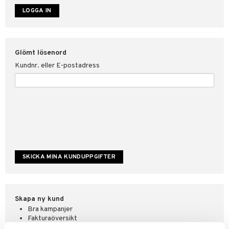
ate
tspolicy
Glömt lösenord
r för Shopping4net
Kundnr. eller E-postadress
ping4net
4net Beautystore
handel
Skapa ny kund
Bra kampanjer
Fakturaöversikt
Orderstatus & historik