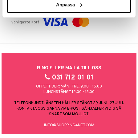
Anpassa
TRYGGA KÖP
Handla tryggt & säkert via faktura, delbetalning eller marknadens
vanligaste kort.
RING ELLER MAILA TILL OSS
031 712 01 01
ÖPPETTIDER: MÅN.-FRE. 9.00 - 15.00
LUNCHSTÄNGT 12.00 - 13.00
TELEFONKUNDTJÄNSTEN HÅLLER STÄNGT 29 JUNI–27 JULI.
KONTAKTA OSS GÄRNA VIA E-POST SÅ HJÄLPER VI DIG SÅ
SNART SOM MÖJLIGT.
INFO@SHOPPING4NET.COM