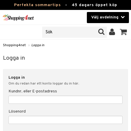
Perfekta sommartips
-
45 dagars öppet köp
Välj avdelning
JER
Skönhet
ODUKTER
TKORT
Kontaktlinser
Shopping4net
»
Logga in
Hälsokost
in
Logga in
Apotek
nd
lösenord
Logga in
Fitness
Om du redan har ett konto loggar du in här.
Hem & Inredning
Kundnr. eller E-postadress
änst
Leksaker, Barn & Baby
 & svar
Lösenord
tik
Varumärken
influencer?
Kampanjer