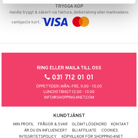
TRYGGA KÖP
Handla tryggt & säkert via faktura, delbetalning eller marknadens
vanligaste kort.
RING ELLER MAILA TILL OSS
031 712 01 01
ÖPPETTIDER: MÅN.-FRE. 9.00 - 15.00
LUNCHSTÄNGT 12.00 - 13.00
INFO@SHOPPING4NET.COM
KUNDTJÄNST
MIN PROFIL
FRÅGOR & SVAR
GLÖMT LÖSENORD
KONTAKT
ÄR DU EN INFLUENCER?
BLI AFFILIATE
COOKIES
INTEGRITETSPOLICY
KÖPVILLKOR FÖR SHOPPING4NET