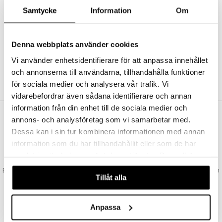
Abonnemang
Samtycke
Information
Om
Bevaka produkter
Recensera produkter
Önskelistor
Denna webbplats använder cookies
Vi använder enhetsidentifierare för att anpassa innehållet
och annonserna till användarna, tillhandahålla funktioner
SKAPA KUND
för sociala medier och analysera vår trafik. Vi
vidarebefordrar även sådana identifierare och annan
information från din enhet till de sociala medier och
annons- och analysföretag som vi samarbetar med.
VAD KOSTAR FRAKTEN?
Dessa kan i sin tur kombinera informationen med annan
Vi erbjuder fri frakt från 350 kr. Vår gräns för fraktfri leverans bestäms
information som du har tillhandahållit eller som de har
utifån vilken avdelning du handlar från. Läs mer här »
samlat in när du har använt deras tjänster. Du godkänner
SNABBA LEVERANSER
våra cookies vid fortsatt användande av vår webbplats.
Beställningar lagda före 14:00 (gäller varor i lager) skickas normalt ut från
Tillåt alla
oss samma dag.
GODKÄND AV LÄKEMEDELSVERKET
EU-logotypen är symbolen som visar att vi är godkända av
Anpassa
Läkemedelsverket gällande försäljning av läkemedel.