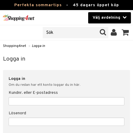
Perfekta sommartips
-
45 dagars öppet köp
Välj avdelning
JER
Skönhet
ODUKTER
TKORT
Kontaktlinser
Shopping4net
»
Logga in
Hälsokost
in
Logga in
Apotek
nd
lösenord
Logga in
Fitness
Om du redan har ett konto loggar du in här.
Hem & Inredning
Kundnr. eller E-postadress
änst
Leksaker, Barn & Baby
 & svar
Lösenord
tik
Varumärken
influencer?
Kampanjer