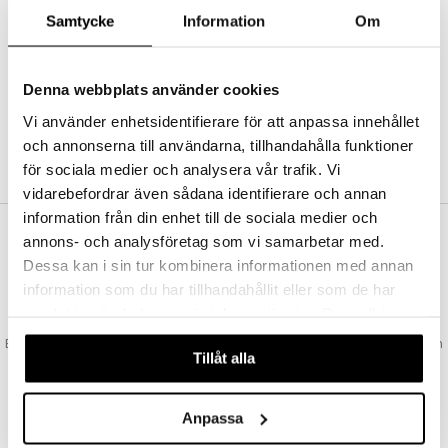
Abonnemang
Samtycke
Information
Om
Bevaka produkter
Recensera produkter
Önskelistor
Denna webbplats använder cookies
Vi använder enhetsidentifierare för att anpassa innehållet
och annonserna till användarna, tillhandahålla funktioner
SKAPA KUND
för sociala medier och analysera vår trafik. Vi
vidarebefordrar även sådana identifierare och annan
information från din enhet till de sociala medier och
annons- och analysföretag som vi samarbetar med.
VAD KOSTAR FRAKTEN?
Dessa kan i sin tur kombinera informationen med annan
Vi erbjuder fri frakt från 350 kr. Vår gräns för fraktfri leverans bestäms
information som du har tillhandahållit eller som de har
utifån vilken avdelning du handlar från. Läs mer här »
samlat in när du har använt deras tjänster. Du godkänner
SNABBA LEVERANSER
våra cookies vid fortsatt användande av vår webbplats.
Beställningar lagda före 14:00 (gäller varor i lager) skickas normalt ut från
Tillåt alla
oss samma dag.
GODKÄND AV LÄKEMEDELSVERKET
EU-logotypen är symbolen som visar att vi är godkända av
Anpassa
Läkemedelsverket gällande försäljning av läkemedel.