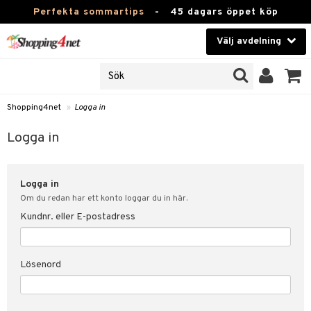
Perfekta sommartips
-
45 dagars öppet köp
Välj avdelning
JER
Skönhet
ODUKTER
TKORT
Kontaktlinser
Shopping4net
»
Logga in
Hälsokost
in
Logga in
Apotek
nd
lösenord
Logga in
Fitness
Om du redan har ett konto loggar du in här.
Hem & Inredning
Kundnr. eller E-postadress
änst
Leksaker, Barn & Baby
 & svar
Lösenord
tik
Varumärken
influencer?
Kampanjer