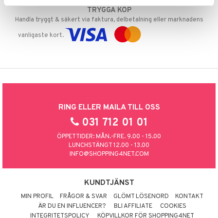
TRYGGA KÖP
Handla tryggt & säkert via faktura, delbetalning eller marknadens
vanligaste kort.
RING ELLER MAILA TILL OSS
031 712 01 01
ÖPPETTIDER: MÅN.-FRE. 9.00 - 15.00
LUNCHSTÄNGT 12.00 - 13.00
INFO@SHOPPING4NET.COM
KUNDTJÄNST
MIN PROFIL
FRÅGOR & SVAR
GLÖMT LÖSENORD
KONTAKT
ÄR DU EN INFLUENCER?
BLI AFFILIATE
COOKIES
INTEGRITETSPOLICY
KÖPVILLKOR FÖR SHOPPING4NET