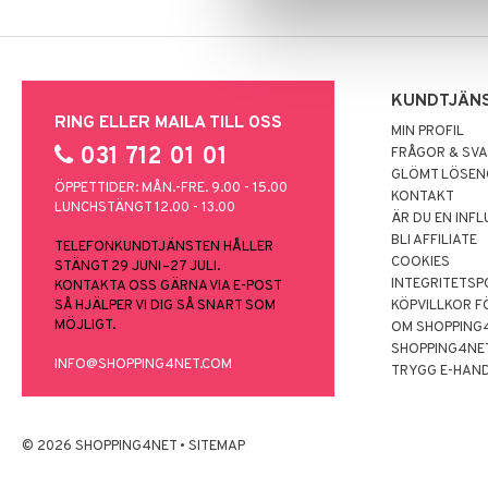
KUNDTJÄN
RING ELLER MAILA TILL OSS
MIN PROFIL
031 712 01 01
FRÅGOR & SV
GLÖMT LÖSE
ÖPPETTIDER: MÅN.-FRE. 9.00 - 15.00
KONTAKT
LUNCHSTÄNGT 12.00 - 13.00
ÄR DU EN INF
BLI AFFILIATE
TELEFONKUNDTJÄNSTEN HÅLLER
COOKIES
STÄNGT 29 JUNI–27 JULI.
INTEGRITETSP
KONTAKTA OSS GÄRNA VIA E-POST
SÅ HJÄLPER VI DIG SÅ SNART SOM
KÖPVILLKOR F
MÖJLIGT.
OM SHOPPING
SHOPPING4NE
INFO@SHOPPING4NET.COM
TRYGG E-HAN
© 2026 SHOPPING4NET
•
SITEMAP