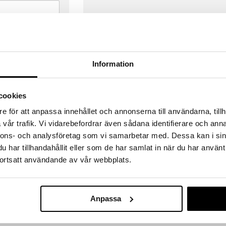
Information
cookies
e för att anpassa innehållet och annonserna till användarna, tillh
vår trafik. Vi vidarebefordrar även sådana identifierare och anna
nnons- och analysföretag som vi samarbetar med. Dessa kan i sin
har tillhandahållit eller som de har samlat in när du har använt
ortsatt användande av vår webbplats.
VERANSER
GODKÄND AV LÄKEMEDELSV
gda före 14:00 (gäller varor i lager)
EU-logotypen är symbolen som visar
 ut från oss samma dag.
godkända av Läkemedelsverket gä
Anpassa
försäljning av läkemedel.