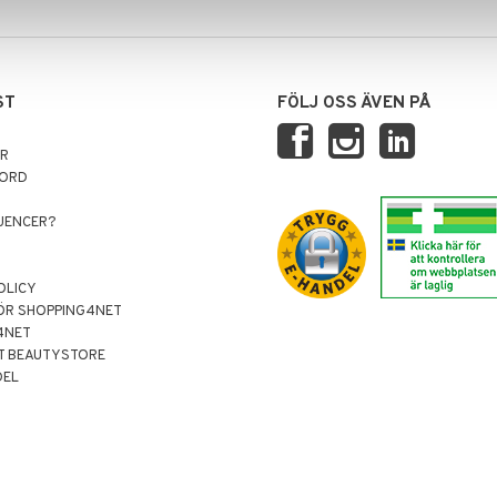
ST
FÖLJ OSS ÄVEN PÅ
AR
NORD
LUENCER?
OLICY
ÖR SHOPPING4NET
4NET
T BEAUTYSTORE
DEL