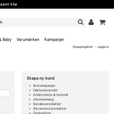
öppet köp
& Baby
Varumärken
Kampanjer
Shopping4net
»
Logga in
Skapa ny kund
Bra kampanjer
Fakturaöversikt
Orderstatus & historik
Abonnemang
Bevaka produkter
Recensera produkter
Önskelistor