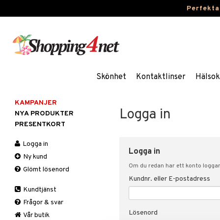
Perfekta
Skönhet
Kontaktlinser
Hälsok
KAMPANJER
Logga in
NYA PRODUKTER
PRESENTKORT
Logga in
Logga in
Ny kund
Om du redan har ett konto loggar 
Glömt lösenord
Kundnr. eller E-postadress
Kundtjänst
Frågor & svar
Lösenord
Vår butik