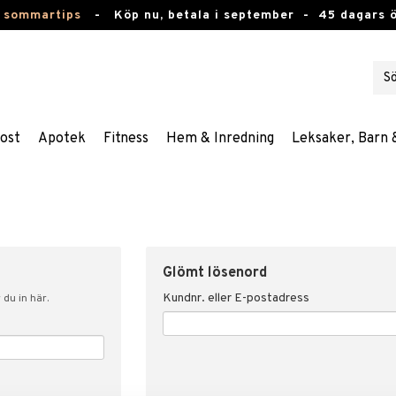
 sommartips
-
Köp nu, betala i september -
45 dagars 
ost
Apotek
Fitness
Hem & Inredning
Leksaker, Barn 
Glömt lösenord
Kundnr. eller E-postadress
du in här.