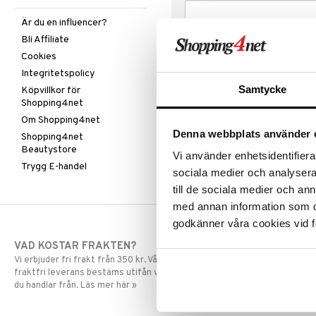
Är du en influencer?
Bli Affiliate
Cookies
Integritetspolicy
Samtycke
Köpvillkor för
Shopping4net
Om Shopping4net
Denna webbplats använder 
Shopping4net
Beautystore
Vi använder enhetsidentifierar
Trygg E-handel
sociala medier och analysera 
till de sociala medier och a
med annan information som du 
godkänner våra cookies vid f
VAD KOSTAR FRAKTEN?
SNABBA LE
Vi erbjuder fri frakt från 350 kr. Vår gräns för
Beställningar la
fraktfri leverans bestäms utifån vilken avdelning
skickas normalt
du handlar från. Läs mer här »