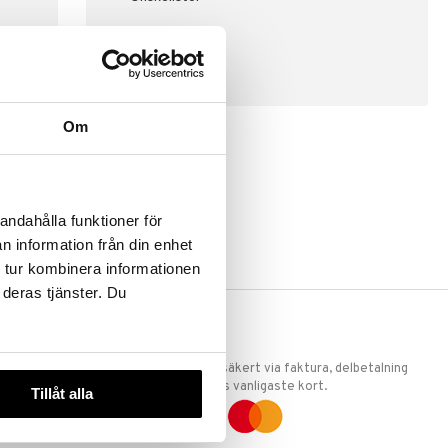
SKAPA KUND
Om
andahålla funktioner för
n information från din enhet
 tur kombinera informationen
 deras tjänster. Du
ERKET
TRYGGA KÖP
 att vi är
Handla tryggt & säkert via faktura, delbetalning
llande
eller marknadens vanligaste kort.
Tillåt alla