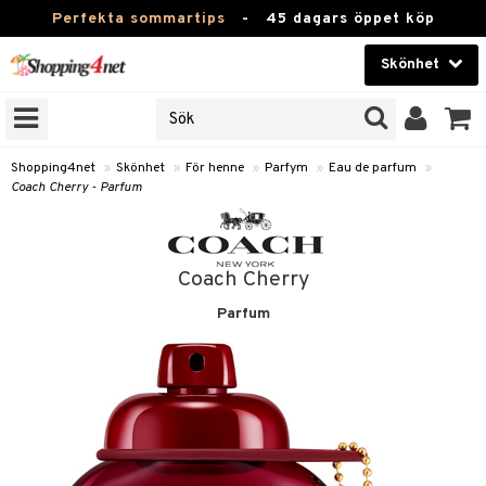
Perfekta sommartips
-
45 dagars öppet köp
Skönhet
RKEN
Skönhet
M BRANDS
T
Kontaktlinser
Shopping4net
»
Skönhet
»
För henne
»
Parfym
»
Eau de parfum
»
Coach Cherry - Parfum
JER
Hälsokost
ODUKTER
Apotek
TKORT
Coach Cherry
Fitness
Parfum
e
Hem & Inredning
Leksaker, Barn & Baby
essoarer
rd
Varumärken
lsam
iktscremer
tika
Kampanjer
star / Kammar
 hy
iktsvård
t Set
vård