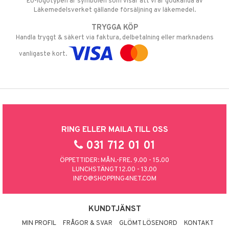
EU-logotypen är symbolen som visar att vi är godkända av
Läkemedelsverket gällande försäljning av läkemedel.
TRYGGA KÖP
Handla tryggt & säkert via faktura, delbetalning eller marknadens
vanligaste kort.
RING ELLER MAILA TILL OSS
031 712 01 01
ÖPPETTIDER: MÅN.-FRE. 9.00 - 15.00
LUNCHSTÄNGT 12.00 - 13.00
INFO@SHOPPING4NET.COM
KUNDTJÄNST
MIN PROFIL
FRÅGOR & SVAR
GLÖMT LÖSENORD
KONTAKT