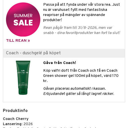
pstift
t och skydd
Passa på att fynda under vår stora rea. Just
nu är varuhuset fyllt med fantastiska
gloss
dvård
reapriser på mängder av spännande
liner
produkter!
ning och rengöring
Rean pågår fram till 31/8-2026, men var
e-up penslar
snabb - dina favoritprodukter kan fort ta slut!
cara
TILL REAN »
onskugga
Coach - duschgelé på köpet
mer
Gåva från Coach!
er
Köp valfri doft från Coach och få en Coach
Green shower gel 100ml på köpet, värd 170
kr.
Gåvan placeras automatiskt i kassan.
Erbjudandet gäller så långt lagret räcker.
Produktinfo
Coach Cherry
Lansering
: 2026