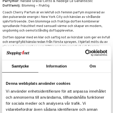
Parfymör
: Natalie Gracia-Cetto & Nadège Le Garlantezec
Doftfamilj:
Blommig – Fruktig
Coach Cherry Parfum är en lekfull och feminin parfym inspirerad av
den pulserande energin i New York City och känslan av strålande
självförtroende. Den blommiga och fruktiga doften kombinerar
sprudlande fräschhet med sensuell värme och skapar en modern,
ungdomlig och oemotståndlig doftupplevelse.
Doften öppnar med en klar och saftig not av körsbär som ger en livfull
och energifylld känsla redan från första sprayen. I hjärtat möts du av
elegant jasmin sambac som tillför mjuk blommighet och feminin
karaktär. Basen avrundas med varm patchouli som ger djup,
sensualitet och ett långvarigt doftspår på huden.
Den stilrena flaskan speglar doftens moderna uttryck och kombinerar
Samtycke
Information
Om
lekfull elegans med självsäker attityd – perfekt för dig som vill bära
en doft som både känns fräsch, feminin och minnesvärd.
Toppnoter
: körsbär, rosépeppar och italiensk mandarin
Hjärtnoter
: sambac jasmin, magnolia och ros
Denna webbplats använder cookies
Basnoter
: tonkaböna, ambrofix™, patchouli och verbena
Vi använder enhetsidentifierare för att anpassa innehållet
och annonserna till användarna, tillhandahålla funktioner
Artikelnr
för sociala medier och analysera vår trafik. Vi
COACC-0T-50-XX-XX
vidarebefordrar även sådana identifierare och annan