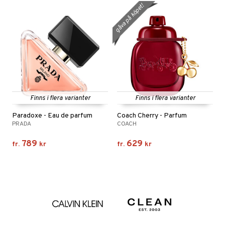
gåva på köpet!
Finns i flera varianter
Finns i flera varianter
Paradoxe - Eau de parfum
Coach Cherry - Parfum
PRADA
COACH
789
629
fr.
kr
fr.
kr