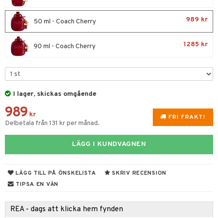
e
m
 & Gelé
cialprodukter
färg
tset
n utan sol
er shave balm
pa
989 kr
50 ml - Coach Cherry
ymprodukter
hampo
sk
odorant
er shave lotion
inser
1285 kr
90 ml - Coach Cherry
ling produkter
essärer
chgelé & tvål
 de cologne
UE
lbehör
oncremer
ndvård
 de toilette
nique
änst
ling
borttagning
tset
p 10
 & svar
I lager, skickas omgående
produkter
produkter
g 1: Rengöring
rd
989
produkt
kr
göring
cialprodukter
FRI FRAKT!
g 2: Exfoliering
oliering och masker
p
Delbetala från 131 kr per månad.
elningen
rum
g 3: Fukt
tvård
sh
LÄGG I KUNDVAGNEN
tik
gg & Mustasch
d- och kroppsvård
n
matics Elixir
dd
produkter
n- och läppvård
cealer
yx
skydd
n
LÄGG TILL PÅ ÖNSKELISTA
SKRIV RECENSION
cialprodukter
TIPSA EN VÄN
göring
liner
nique Happy
teg till män
rum
ndation
nique Happy For Men
oliering
REA - dags att klicka hem fynden