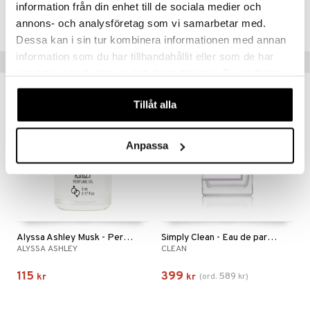
information från din enhet till de sociala medier och
Lägsta pris senaste 30 dagarna: 989 kr
annons- och analysföretag som vi samarbetar med.
Dessa kan i sin tur kombinera informationen med annan
information som du har tillhandahållit eller som de har
Populära produkter
samlat in när du har använt deras tjänster. Du godkänner
våra cookies vid fortsatt användande av vår webbplats.
-32%
Tillåt alla
Anpassa
Alyssa Ashley Musk - Perfume Oil
Simply Clean - Eau de parfum
ALYSSA ASHLEY
CLEAN
115
399
589
kr
kr
(
ord.
kr
)