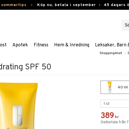
 sommartips
-
Köp nu, betala i september -
45 dagars 
ost
Apotek
Fitness
Hem & Inredning
Leksaker, Barn 
Shopping4net
»
drating SPF 50
40 ml 
389
kr
Delbetala från 