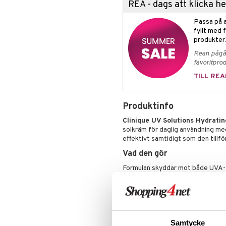
REA - dags att klicka 
Ögonskugga
Primer
Passa på a
fyllt med 
Puder
produkter
Rean pågår
favoritprod
TILL REA
Produktinfo
Clinique UV Solutions Hydrati
solkräm för daglig användning m
effektivt samtidigt som den tillf
Vad den gör
Formulan skyddar mot både UVA- o
antioxidantskydd under dagen. Den
över huden, absorberas snabbt oc
direkt vid applicering och behåll
som bas under makeup.
Berikad med E-vitamin, provitamin 
Samtycke