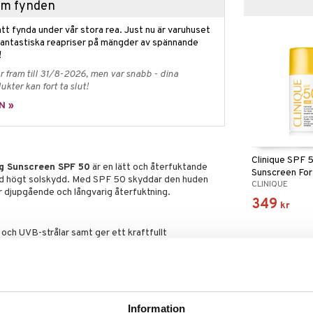
hem fynden
tt fynda under vår stora rea. Just nu är varuhuset
fantastiska reapriser på mängder av spännande
!
 fram till 31/8-2026, men var snabb - dina
ukter kan fort ta slut!
N »
Clinique SPF 
ng Sunscreen SPF 50
är en lätt och återfuktande
Sunscreen For
ed högt solskydd. Med SPF 50 skyddar den huden
CLINIQUE
ör djupgående och långvarig återfuktning.
349
kr
ch UVB-strålar samt ger ett kraftfullt
 viktlösa, icke-klibbiga konsistensen glider smidigt
h lämnar inga vita spår. Huden känns återfuktad
er sin fukt över tid. Den fungerar dessutom utmärkt
D, lycheekärnextrakt och risextrakt hjälper den till
Information