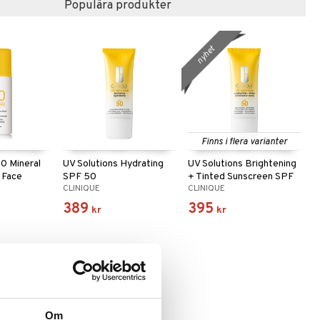
Populära produkter
nyhet
Finns i flera varianter
50 Mineral
UV Solutions Hydrating
UV Solutions Brightening
 Face
SPF 50
+ Tinted Sunscreen SPF
CLINIQUE
CLINIQUE
50
389
395
kr
kr
Om