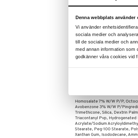
att motverka fria radikaler som k
Bra att veta
Denna webbplats använder 
Passar hud med tendens till
Dermatologiskt utvecklad
Vi använder enhetsidentifierar
sociala medier och analysera 
Säker för känslig hud
till de sociala medier och a
100 % parfymfri
med annan information som du 
Användning
godkänner våra cookies vid f
Applicera dagligen som sista steg
Applicera på nytt varannan timme
Vi rekommenderar Take The Day O
makeup och solskydd.
Ingredienser
Homosalate 7% W/W P/P, Octocr
Avobenzone 3% W/W P/Pingredien
Trimethicone, Silica, Dextrin Palm
Triacontanyl Pvp, Hydrogenated 
Acrylate/Sodium Acryloyldimethy
Stearate, Peg-100 Stearate, Pol
Xanthan Gum, Isododecane, Amm