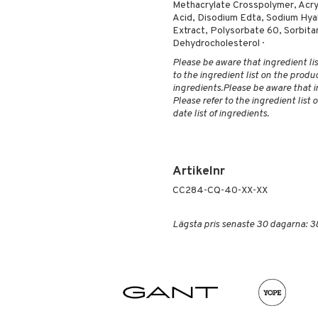
Methacrylate Crosspolymer, Acry
Acid, Disodium Edta, Sodium Hyal
Extract, Polysorbate 60, Sorbita
Dehydrocholesterol ·
Please be aware that ingredient lis
to the ingredient list on the produ
ingredients.Please be aware that i
Please refer to the ingredient list
date list of ingredients.
Artikelnr
CC284-CQ-40-XX-XX
Lägsta pris senaste 30 dagarna: 3