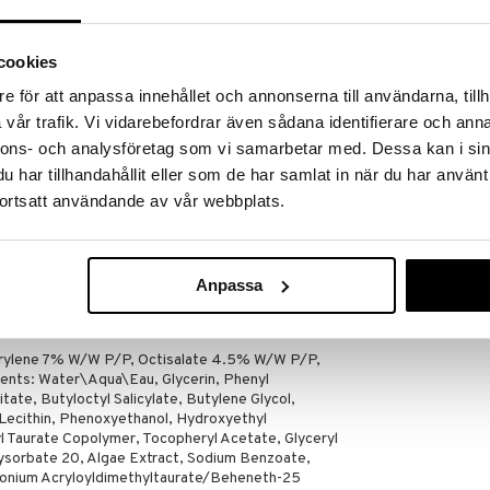
an orsaka hudskador.
cookies
 blemmor
UV Solutions M
e för att anpassa innehållet och annonserna till användarna, tillh
SPF 50
vår trafik. Vi vidarebefordrar även sådana identifierare och anna
CLINIQUE
nnons- och analysföretag som vi samarbetar med. Dessa kan i sin
389
kr
har tillhandahållit eller som de har samlat in när du har använt
ortsatt användande av vår webbplats.
 i din morgonrutin, och innan makeup.
.
ff™ Cleansing Balm för skonsam avlägsning av
Anpassa
ylene 7% W/W P/P, Octisalate 4.5% W/W P/P,
ts: Water\Aqua\Eau, Glycerin, Phenyl
itate, Butyloctyl Salicylate, Butylene Glycol,
Lecithin, Phenoxyethanol, Hydroxyethyl
l Taurate Copolymer, Tocopheryl Acetate, Glyceryl
ysorbate 20, Algae Extract, Sodium Benzoate,
onium Acryloyldimethyltaurate/Beheneth-25