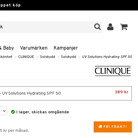
öppet köp
& Baby
Varumärken
Kampanjer
Skönhet
»
CLINIQUE
»
Solskydd
»
Solskydd
»
UV Solutions Hydrating SPF 50
389 kr
- UV Solutions Hydrating SPF 50
I lager, skickas omgående
FRI FRAKT!
75 kr per månad.