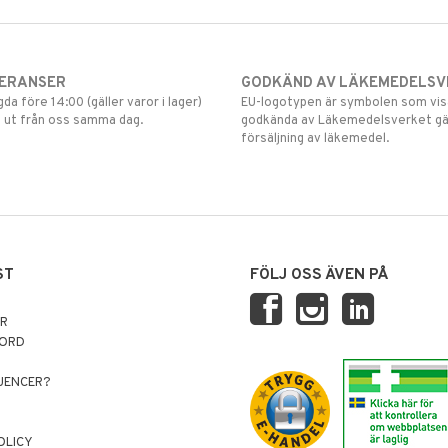
VERANSER
GODKÄND AV LÄKEMEDELSV
gda före 14:00 (gäller varor i lager)
EU-logotypen är symbolen som visar
 ut från oss samma dag.
godkända av Läkemedelsverket gä
försäljning av läkemedel.
ST
FÖLJ OSS ÄVEN PÅ
AR
NORD
LUENCER?
OLICY