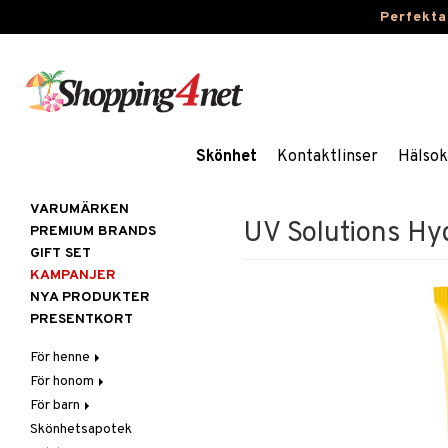
Perfekta
Skönhet
Kontaktlinser
Hälsok
VARUMÄRKEN
UV Solutions Hy
PREMIUM BRANDS
GIFT SET
KAMPANJER
NYA PRODUKTER
PRESENTKORT
För henne
För honom
Hår
För barn
Hudvård
Hår
Accessoarer
Skönhetsapotek
Kosmetika
Hudvård
Badprodukter
Balsam
Ansiktscremer
Balsam