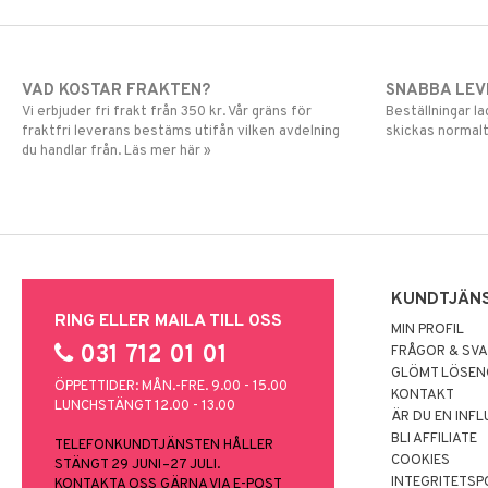
VAD KOSTAR FRAKTEN?
SNABBA LE
Vi erbjuder fri frakt från 350 kr. Vår gräns för
Beställningar la
fraktfri leverans bestäms utifån vilken avdelning
skickas normalt
du handlar från. Läs mer här »
KUNDTJÄN
RING ELLER MAILA TILL OSS
MIN PROFIL
031 712 01 01
FRÅGOR & SV
GLÖMT LÖSE
ÖPPETTIDER: MÅN.-FRE. 9.00 - 15.00
KONTAKT
LUNCHSTÄNGT 12.00 - 13.00
ÄR DU EN INF
BLI AFFILIATE
TELEFONKUNDTJÄNSTEN HÅLLER
COOKIES
STÄNGT 29 JUNI–27 JULI.
INTEGRITETSP
KONTAKTA OSS GÄRNA VIA E-POST