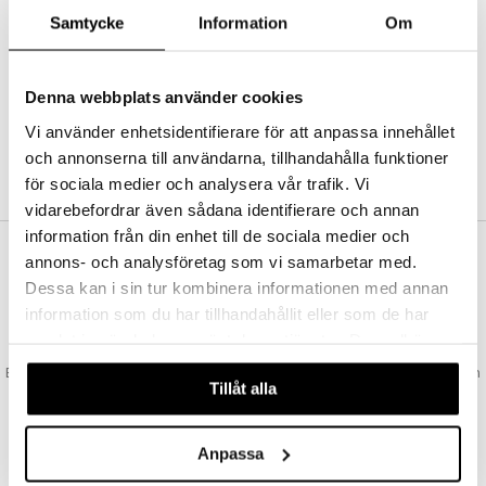
Abonnemang
Samtycke
Information
Om
Bevaka produkter
Recensera produkter
Önskelistor
Denna webbplats använder cookies
Vi använder enhetsidentifierare för att anpassa innehållet
och annonserna till användarna, tillhandahålla funktioner
SKAPA KUND
för sociala medier och analysera vår trafik. Vi
vidarebefordrar även sådana identifierare och annan
information från din enhet till de sociala medier och
annons- och analysföretag som vi samarbetar med.
VAD KOSTAR FRAKTEN?
Dessa kan i sin tur kombinera informationen med annan
Vi erbjuder fri frakt från 350 kr. Vår gräns för fraktfri leverans bestäms
information som du har tillhandahållit eller som de har
utifån vilken avdelning du handlar från. Läs mer här »
samlat in när du har använt deras tjänster. Du godkänner
SNABBA LEVERANSER
våra cookies vid fortsatt användande av vår webbplats.
Beställningar lagda före 14:00 (gäller varor i lager) skickas normalt ut från
Tillåt alla
oss samma dag.
GODKÄND AV LÄKEMEDELSVERKET
EU-logotypen är symbolen som visar att vi är godkända av
Anpassa
Läkemedelsverket gällande försäljning av läkemedel.