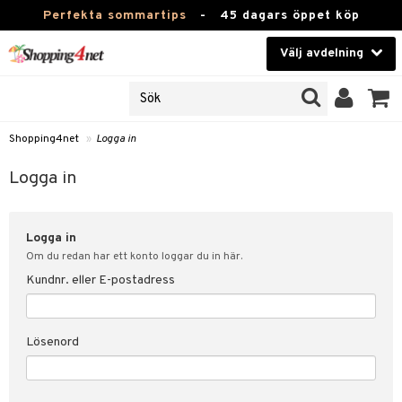
Perfekta sommartips
-
45 dagars öppet köp
Välj avdelning
JER
Skönhet
ODUKTER
TKORT
Kontaktlinser
Shopping4net
»
Logga in
Hälsokost
in
Logga in
Apotek
nd
lösenord
Logga in
Fitness
Om du redan har ett konto loggar du in här.
Hem & Inredning
Kundnr. eller E-postadress
änst
Leksaker, Barn & Baby
 & svar
Lösenord
tik
Varumärken
influencer?
Kampanjer