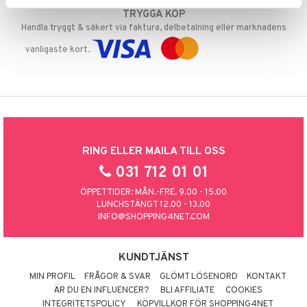
TRYGGA KÖP
Handla tryggt & säkert via faktura, delbetalning eller marknadens
vanligaste kort.
RING ELLER MAILA TILL OSS
031 712 01 01
ÖPPETTIDER: MÅN.-FRE. 9.00 - 15.00
LUNCHSTÄNGT 12.00 - 13.00
INFO@SHOPPING4NET.COM
KUNDTJÄNST
MIN PROFIL
FRÅGOR & SVAR
GLÖMT LÖSENORD
KONTAKT
ÄR DU EN INFLUENCER?
BLI AFFILIATE
COOKIES
INTEGRITETSPOLICY
KÖPVILLKOR FÖR SHOPPING4NET