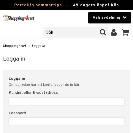
Perfekta sommartips
-
45 dagars öppet köp
Välj avdelning
JER
Skönhet
ODUKTER
TKORT
Kontaktlinser
Shopping4net
»
Logga in
Hälsokost
in
Logga in
Apotek
nd
lösenord
Logga in
Fitness
Om du redan har ett konto loggar du in här.
Hem & Inredning
Kundnr. eller E-postadress
änst
Leksaker, Barn & Baby
 & svar
Lösenord
tik
Varumärken
influencer?
Kampanjer