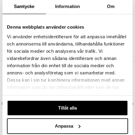
Abonnemang
Samtycke
Information
Om
Bevaka produkter
Recensera produkter
Önskelistor
Denna webbplats använder cookies
Vi använder enhetsidentifierare för att anpassa innehållet
och annonserna till användarna, tillhandahålla funktioner
SKAPA KUND
för sociala medier och analysera vår trafik. Vi
vidarebefordrar även sådana identifierare och annan
information från din enhet till de sociala medier och
annons- och analysföretag som vi samarbetar med.
VAD KOSTAR FRAKTEN?
Dessa kan i sin tur kombinera informationen med annan
Vi erbjuder fri frakt från 350 kr. Vår gräns för fraktfri leverans bestäms
information som du har tillhandahållit eller som de har
utifån vilken avdelning du handlar från. Läs mer här »
samlat in när du har använt deras tjänster. Du godkänner
SNABBA LEVERANSER
våra cookies vid fortsatt användande av vår webbplats.
Beställningar lagda före 14:00 (gäller varor i lager) skickas normalt ut från
Tillåt alla
oss samma dag.
GODKÄND AV LÄKEMEDELSVERKET
EU-logotypen är symbolen som visar att vi är godkända av
Anpassa
Läkemedelsverket gällande försäljning av läkemedel.