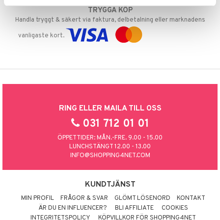
TRYGGA KÖP
Handla tryggt & säkert via faktura, delbetalning eller marknadens
vanligaste kort.
RING ELLER MAILA TILL OSS
031 712 01 01
ÖPPETTIDER: MÅN.-FRE. 9.00 - 15.00
LUNCHSTÄNGT 12.00 - 13.00
INFO@SHOPPING4NET.COM
KUNDTJÄNST
MIN PROFIL
FRÅGOR & SVAR
GLÖMT LÖSENORD
KONTAKT
ÄR DU EN INFLUENCER?
BLI AFFILIATE
COOKIES
INTEGRITETSPOLICY
KÖPVILLKOR FÖR SHOPPING4NET