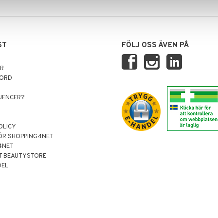
ST
FÖLJ OSS ÄVEN PÅ
AR
NORD
LUENCER?
OLICY
ÖR SHOPPING4NET
4NET
T BEAUTYSTORE
DEL