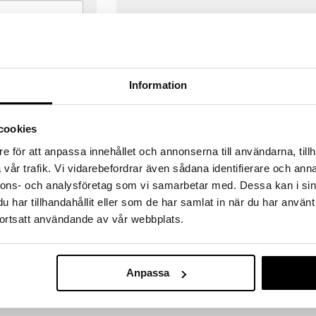
Information
cookies
e för att anpassa innehållet och annonserna till användarna, tillh
vår trafik. Vi vidarebefordrar även sådana identifierare och anna
nnons- och analysföretag som vi samarbetar med. Dessa kan i sin
har tillhandahållit eller som de har samlat in när du har använt
ortsatt användande av vår webbplats.
VERANSER
GODKÄND AV LÄKEMEDELSV
gda före 14:00 (gäller varor i lager)
EU-logotypen är symbolen som visar
Anpassa
 ut från oss samma dag.
godkända av Läkemedelsverket gä
försäljning av läkemedel.