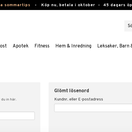
ta sommartips
-
Köp nu, betala i oktober -
45 dagars ö
ost
Apotek
Fitness
Hem & Inredning
Leksaker, Barn 
Glömt lösenord
Kundnr. eller E-postadress
du in här.