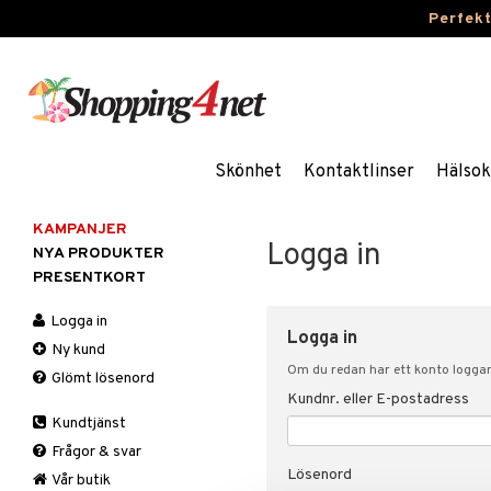
Perfek
Skönhet
Kontaktlinser
Hälsok
KAMPANJER
Logga in
NYA PRODUKTER
PRESENTKORT
Logga in
Logga in
Ny kund
Om du redan har ett konto loggar 
Glömt lösenord
Kundnr. eller E-postadress
Kundtjänst
Frågor & svar
Lösenord
Vår butik