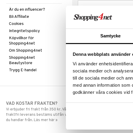
Är du en influencer?
Bli Affiliate
Cookies
Integritetspolicy
Samtycke
Köpvillkor för
Shopping4net
Om Shopping4net
Denna webbplats använder 
Shopping4net
Beautystore
Vi använder enhetsidentifierar
Trygg E-handel
sociala medier och analysera 
till de sociala medier och a
med annan information som du 
godkänner våra cookies vid f
VAD KOSTAR FRAKTEN?
SNABBA LE
Vi erbjuder fri frakt från 350 kr. Vår gräns för
Beställningar la
fraktfri leverans bestäms utifån vilken avdelning
skickas normalt
du handlar från. Läs mer här »