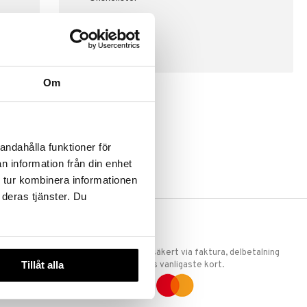
SKAPA KUND
Om
andahålla funktioner för
n information från din enhet
 tur kombinera informationen
 deras tjänster. Du
ERKET
TRYGGA KÖP
 att vi är
Handla tryggt & säkert via faktura, delbetalning
Tillåt alla
llande
eller marknadens vanligaste kort.