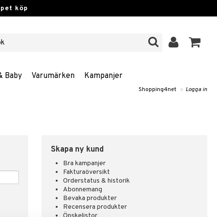
ppet köp
& Baby
Varumärken
Kampanjer
Shopping4net
»
Logga in
Skapa ny kund
Bra kampanjer
Fakturaöversikt
Orderstatus & historik
Abonnemang
Bevaka produkter
Recensera produkter
Önskelistor