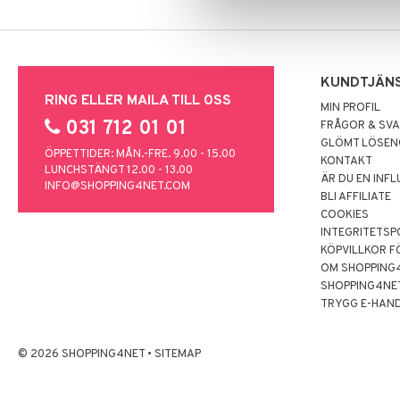
KUNDTJÄN
RING ELLER MAILA TILL OSS
MIN PROFIL
031 712 01 01
FRÅGOR & SV
GLÖMT LÖSE
ÖPPETTIDER: MÅN.-FRE. 9.00 - 15.00
KONTAKT
LUNCHSTÄNGT 12.00 - 13.00
ÄR DU EN INF
INFO@SHOPPING4NET.COM
BLI AFFILIATE
COOKIES
INTEGRITETSP
KÖPVILLKOR F
OM SHOPPING
SHOPPING4NE
TRYGG E-HAN
© 2026 SHOPPING4NET
•
SITEMAP