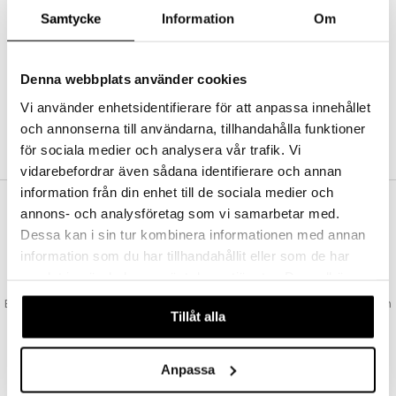
Abonnemang
Samtycke
Information
Om
Bevaka produkter
Recensera produkter
Önskelistor
Denna webbplats använder cookies
Vi använder enhetsidentifierare för att anpassa innehållet
och annonserna till användarna, tillhandahålla funktioner
SKAPA KUND
för sociala medier och analysera vår trafik. Vi
vidarebefordrar även sådana identifierare och annan
information från din enhet till de sociala medier och
annons- och analysföretag som vi samarbetar med.
VAD KOSTAR FRAKTEN?
Dessa kan i sin tur kombinera informationen med annan
Vi erbjuder fri frakt från 350 kr. Vår gräns för fraktfri leverans bestäms
information som du har tillhandahållit eller som de har
utifån vilken avdelning du handlar från. Läs mer här »
samlat in när du har använt deras tjänster. Du godkänner
SNABBA LEVERANSER
våra cookies vid fortsatt användande av vår webbplats.
Beställningar lagda före 14:00 (gäller varor i lager) skickas normalt ut från
Tillåt alla
oss samma dag.
GODKÄND AV LÄKEMEDELSVERKET
EU-logotypen är symbolen som visar att vi är godkända av
Anpassa
Läkemedelsverket gällande försäljning av läkemedel.