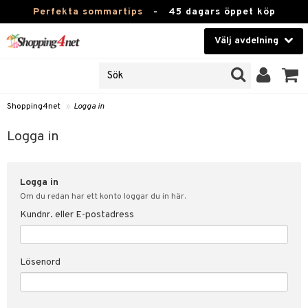
Perfekta sommartips
-
45 dagars öppet köp
Välj avdelning
JER
Skönhet
ODUKTER
TKORT
Kontaktlinser
Shopping4net
»
Logga in
Hälsokost
in
Logga in
Apotek
nd
lösenord
Logga in
Fitness
Om du redan har ett konto loggar du in här.
Hem & Inredning
Kundnr. eller E-postadress
änst
Leksaker, Barn & Baby
 & svar
Lösenord
tik
Varumärken
influencer?
Kampanjer