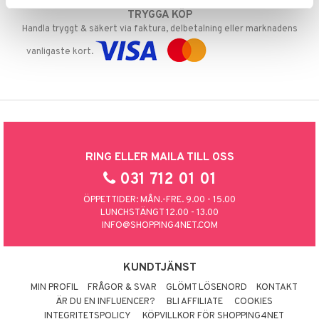
TRYGGA KÖP
Handla tryggt & säkert via faktura, delbetalning eller marknadens
vanligaste kort.
RING ELLER MAILA TILL OSS
031 712 01 01
ÖPPETTIDER: MÅN.-FRE. 9.00 - 15.00
LUNCHSTÄNGT 12.00 - 13.00
INFO@SHOPPING4NET.COM
KUNDTJÄNST
MIN PROFIL
FRÅGOR & SVAR
GLÖMT LÖSENORD
KONTAKT
ÄR DU EN INFLUENCER?
BLI AFFILIATE
COOKIES
INTEGRITETSPOLICY
KÖPVILLKOR FÖR SHOPPING4NET