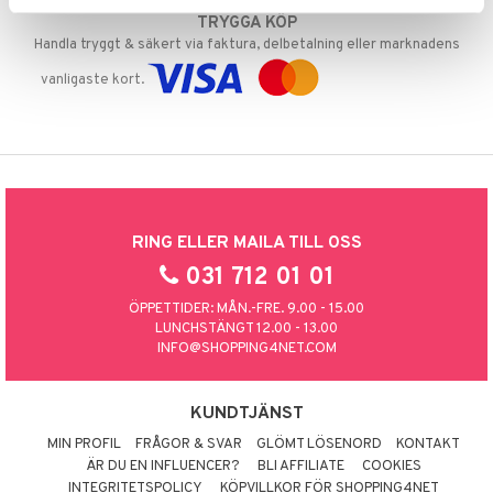
TRYGGA KÖP
Handla tryggt & säkert via faktura, delbetalning eller marknadens
vanligaste kort.
RING ELLER MAILA TILL OSS
031 712 01 01
ÖPPETTIDER: MÅN.-FRE. 9.00 - 15.00
LUNCHSTÄNGT 12.00 - 13.00
INFO@SHOPPING4NET.COM
KUNDTJÄNST
MIN PROFIL
FRÅGOR & SVAR
GLÖMT LÖSENORD
KONTAKT
ÄR DU EN INFLUENCER?
BLI AFFILIATE
COOKIES
INTEGRITETSPOLICY
KÖPVILLKOR FÖR SHOPPING4NET