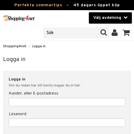
Perfekta sommartips
-
45 dagars öppet köp
Välj avdelning
JER
Skönhet
ODUKTER
TKORT
Kontaktlinser
Shopping4net
»
Logga in
Hälsokost
in
Logga in
Apotek
nd
lösenord
Logga in
Fitness
Om du redan har ett konto loggar du in här.
Hem & Inredning
Kundnr. eller E-postadress
änst
Leksaker, Barn & Baby
 & svar
Lösenord
tik
Varumärken
influencer?
Kampanjer