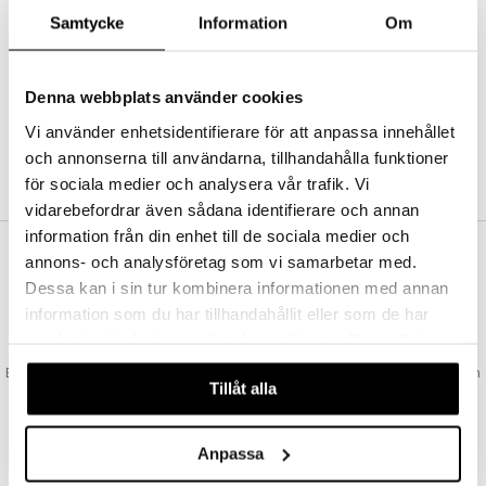
Abonnemang
Samtycke
Information
Om
Bevaka produkter
Recensera produkter
Önskelistor
Denna webbplats använder cookies
Vi använder enhetsidentifierare för att anpassa innehållet
och annonserna till användarna, tillhandahålla funktioner
SKAPA KUND
för sociala medier och analysera vår trafik. Vi
vidarebefordrar även sådana identifierare och annan
information från din enhet till de sociala medier och
annons- och analysföretag som vi samarbetar med.
VAD KOSTAR FRAKTEN?
Dessa kan i sin tur kombinera informationen med annan
Vi erbjuder fri frakt från 350 kr. Vår gräns för fraktfri leverans bestäms
information som du har tillhandahållit eller som de har
utifån vilken avdelning du handlar från. Läs mer här »
samlat in när du har använt deras tjänster. Du godkänner
SNABBA LEVERANSER
våra cookies vid fortsatt användande av vår webbplats.
Beställningar lagda före 14:00 (gäller varor i lager) skickas normalt ut från
Tillåt alla
oss samma dag.
GODKÄND AV LÄKEMEDELSVERKET
EU-logotypen är symbolen som visar att vi är godkända av
Anpassa
Läkemedelsverket gällande försäljning av läkemedel.