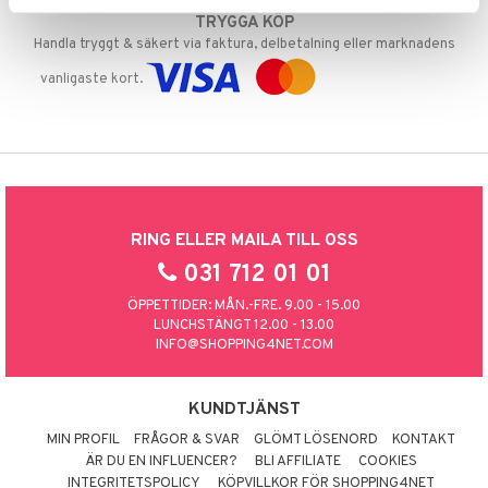
TRYGGA KÖP
Handla tryggt & säkert via faktura, delbetalning eller marknadens
vanligaste kort.
RING ELLER MAILA TILL OSS
031 712 01 01
ÖPPETTIDER: MÅN.-FRE. 9.00 - 15.00
LUNCHSTÄNGT 12.00 - 13.00
INFO@SHOPPING4NET.COM
KUNDTJÄNST
MIN PROFIL
FRÅGOR & SVAR
GLÖMT LÖSENORD
KONTAKT
ÄR DU EN INFLUENCER?
BLI AFFILIATE
COOKIES
INTEGRITETSPOLICY
KÖPVILLKOR FÖR SHOPPING4NET