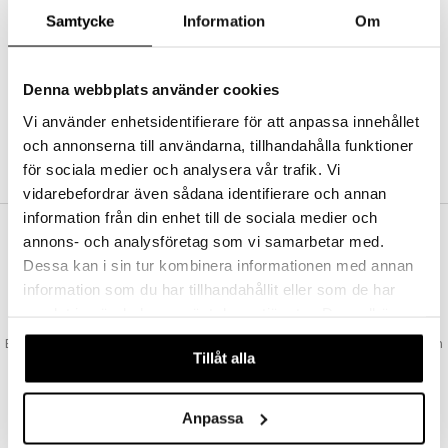
Abonnemang
Samtycke
Information
Om
Bevaka produkter
Recensera produkter
Önskelistor
Denna webbplats använder cookies
Vi använder enhetsidentifierare för att anpassa innehållet
och annonserna till användarna, tillhandahålla funktioner
SKAPA KUND
för sociala medier och analysera vår trafik. Vi
vidarebefordrar även sådana identifierare och annan
information från din enhet till de sociala medier och
annons- och analysföretag som vi samarbetar med.
VAD KOSTAR FRAKTEN?
Dessa kan i sin tur kombinera informationen med annan
Vi erbjuder fri frakt från 350 kr. Vår gräns för fraktfri leverans bestäms
information som du har tillhandahållit eller som de har
utifån vilken avdelning du handlar från. Läs mer här »
samlat in när du har använt deras tjänster. Du godkänner
SNABBA LEVERANSER
våra cookies vid fortsatt användande av vår webbplats.
Beställningar lagda före 14:00 (gäller varor i lager) skickas normalt ut från
Tillåt alla
oss samma dag.
GODKÄND AV LÄKEMEDELSVERKET
EU-logotypen är symbolen som visar att vi är godkända av
Anpassa
Läkemedelsverket gällande försäljning av läkemedel.