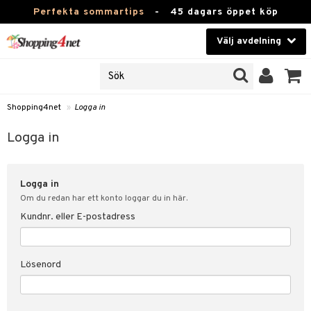
Perfekta sommartips
-
45 dagars öppet köp
Välj avdelning
JER
Skönhet
ODUKTER
TKORT
Kontaktlinser
Shopping4net
»
Logga in
Hälsokost
in
Logga in
Apotek
nd
lösenord
Logga in
Fitness
Om du redan har ett konto loggar du in här.
Hem & Inredning
Kundnr. eller E-postadress
änst
Leksaker, Barn & Baby
 & svar
Lösenord
tik
Varumärken
influencer?
Kampanjer