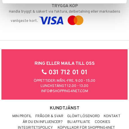
TRYGGA KÖP
Handla tryggt & säkert via faktura, delbetalning eller marknadens
vanligaste kort.
RING ELLER MAILA TILL OSS
031 712 01 01
ÖPPETTIDER: MÅN.-FRE. 9.00 - 15.00
LUNCHSTÄNGT 12.00 - 13.00
INFO@SHOPPING4NET.COM
KUNDTJÄNST
MIN PROFIL
FRÅGOR & SVAR
GLÖMT LÖSENORD
KONTAKT
ÄR DU EN INFLUENCER?
BLI AFFILIATE
COOKIES
INTEGRITETSPOLICY
KÖPVILLKOR FÖR SHOPPING4NET