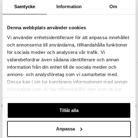
Abonnemang
Samtycke
Information
Om
Bevaka produkter
Recensera produkter
Önskelistor
Denna webbplats använder cookies
Vi använder enhetsidentifierare för att anpassa innehållet
och annonserna till användarna, tillhandahålla funktioner
SKAPA KUND
för sociala medier och analysera vår trafik. Vi
vidarebefordrar även sådana identifierare och annan
information från din enhet till de sociala medier och
annons- och analysföretag som vi samarbetar med.
VAD KOSTAR FRAKTEN?
Dessa kan i sin tur kombinera informationen med annan
Vi erbjuder fri frakt från 350 kr. Vår gräns för fraktfri leverans bestäms
information som du har tillhandahållit eller som de har
utifån vilken avdelning du handlar från. Läs mer här »
samlat in när du har använt deras tjänster. Du godkänner
SNABBA LEVERANSER
våra cookies vid fortsatt användande av vår webbplats.
Beställningar lagda före 14:00 (gäller varor i lager) skickas normalt ut från
Tillåt alla
oss samma dag.
GODKÄND AV LÄKEMEDELSVERKET
EU-logotypen är symbolen som visar att vi är godkända av
Anpassa
Läkemedelsverket gällande försäljning av läkemedel.