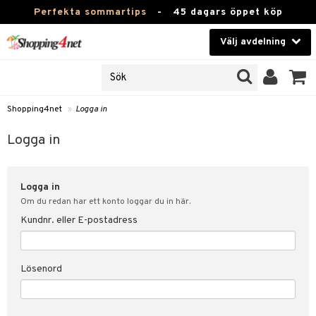
Perfekta sommartips
-
45 dagars öppet köp
Välj avdelning
JER
Skönhet
ODUKTER
TKORT
Kontaktlinser
Shopping4net
»
Logga in
Hälsokost
in
Logga in
Apotek
nd
lösenord
Logga in
Fitness
Om du redan har ett konto loggar du in här.
Hem & Inredning
Kundnr. eller E-postadress
änst
Leksaker, Barn & Baby
 & svar
Lösenord
tik
Varumärken
influencer?
Kampanjer