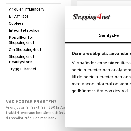
Är du en influencer?
Bli Affiliate
Cookies
Integritetspolicy
Samtycke
Köpvillkor för
Shopping4net
Om Shopping4net
Denna webbplats använder 
Shopping4net
Beautystore
Vi använder enhetsidentifierar
Trygg E-handel
sociala medier och analysera 
till de sociala medier och a
med annan information som du 
godkänner våra cookies vid f
VAD KOSTAR FRAKTEN?
SNABBA LE
Vi erbjuder fri frakt från 350 kr. Vår gräns för
Beställningar la
fraktfri leverans bestäms utifån vilken avdelning
skickas normalt
du handlar från. Läs mer här »