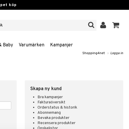
ppet köp
& Baby
Varumärken
Kampanjer
Shopping4net
»
Logga in
Skapa ny kund
Bra kampanjer
Fakturaöversikt
Orderstatus & historik
Abonnemang
Bevaka produkter
Recensera produkter
Önskelistor