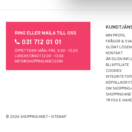
KUNDTJÄN
RING ELLER MAILA TILL OSS
MIN PROFIL
031 712 01 01
FRÅGOR & SV
GLÖMT LÖSE
ÖPPETTIDER: MÅN.-FRE. 9.00 - 15.00
KONTAKT
LUNCHSTÄNGT 12.00 - 13.00
ÄR DU EN INF
INFO@SHOPPING4NET.COM
BLI AFFILIATE
COOKIES
INTEGRITETSP
KÖPVILLKOR F
OM SHOPPING
SHOPPING4NE
TRYGG E-HAN
© 2026 SHOPPING4NET
•
SITEMAP