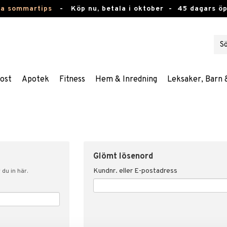
ta sommartips
-
Köp nu, betala i oktober -
45 dagars ö
ost
Apotek
Fitness
Hem & Inredning
Leksaker, Barn 
Glömt lösenord
Kundnr. eller E-postadress
du in här.