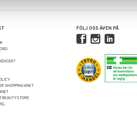
ST
FÖLJ OSS ÄVEN PÅ
AR
NORD
LUENCER?
OLICY
ÖR SHOPPING4NET
4NET
T BEAUTYSTORE
DEL