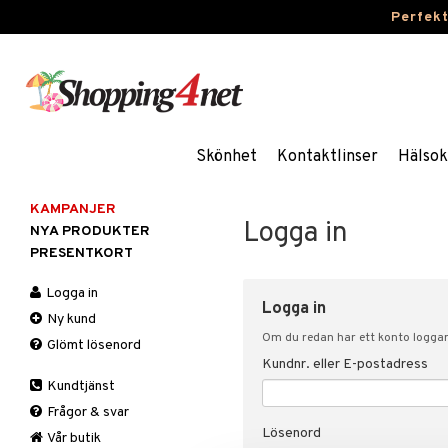
Perfek
Skönhet
Kontaktlinser
Hälsok
KAMPANJER
Logga in
NYA PRODUKTER
PRESENTKORT
Logga in
Logga in
Ny kund
Om du redan har ett konto loggar 
Glömt lösenord
Kundnr. eller E-postadress
Kundtjänst
Frågor & svar
Lösenord
Vår butik