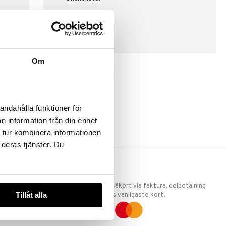
SKAPA KUND
Om
andahålla funktioner för
n information från din enhet
 tur kombinera informationen
 deras tjänster. Du
ERKET
TRYGGA KÖP
 att vi är
Handla tryggt & säkert via faktura, delbetalning
Tillåt alla
llande
eller marknadens vanligaste kort.