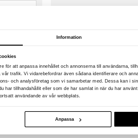
Information
cookies
e för att anpassa innehållet och annonserna till användarna, tillh
vår trafik. Vi vidarebefordrar även sådana identifierare och anna
nnons- och analysföretag som vi samarbetar med. Dessa kan i sin
har tillhandahållit eller som de har samlat in när du har använt
ortsatt användande av vår webbplats.
VERANSER
GODKÄND AV LÄKEMEDELSV
gda före 14:00 (gäller varor i lager)
EU-logotypen är symbolen som visar
Anpassa
 ut från oss samma dag.
godkända av Läkemedelsverket gä
försäljning av läkemedel.