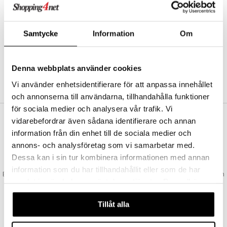
Abonnemang
Bevaka produkter
Recensera produkter
Samtycke
Information
Om
Önskelistor
Denna webbplats använder cookies
SKAPA KUND
Vi använder enhetsidentifierare för att anpassa innehållet
och annonserna till användarna, tillhandahålla funktioner
för sociala medier och analysera vår trafik. Vi
vidarebefordrar även sådana identifierare och annan
VAD KOSTAR FRAKTEN?
information från din enhet till de sociala medier och
Vi erbjuder fri frakt från 350 kr. Vår gräns för fraktfri leverans bestäms
annons- och analysföretag som vi samarbetar med.
utifån vilken avdelning du handlar från. Läs mer här »
Dessa kan i sin tur kombinera informationen med annan
SNABBA LEVERANSER
information som du har tillhandahållit eller som de har
Beställningar lagda före 14:00 (gäller varor i lager) skickas normalt ut från
samlat in när du har använt deras tjänster. Du godkänner
oss samma dag.
våra cookies vid fortsatt användande av vår webbplats.
GODKÄND AV LÄKEMEDELSVERKET
Tillåt alla
EU-logotypen är symbolen som visar att vi är godkända av
Läkemedelsverket gällande försäljning av läkemedel.