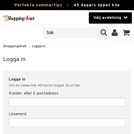
Perfekta sommartips
-
45 dagars öppet köp
Välj avdelning
JER
Skönhet
ODUKTER
TKORT
Kontaktlinser
Shopping4net
»
Logga in
Hälsokost
in
Logga in
Apotek
nd
lösenord
Logga in
Fitness
Om du redan har ett konto loggar du in här.
Hem & Inredning
Kundnr. eller E-postadress
änst
Leksaker, Barn & Baby
 & svar
Lösenord
tik
Varumärken
influencer?
Kampanjer