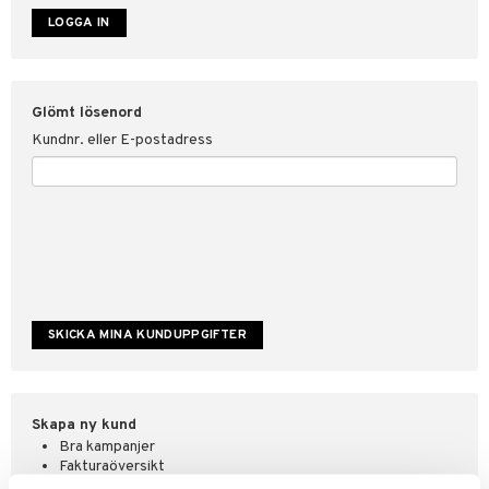
ate
tspolicy
Glömt lösenord
r för Shopping4net
Kundnr. eller E-postadress
ping4net
4net Beautystore
handel
Skapa ny kund
Bra kampanjer
Fakturaöversikt
Orderstatus & historik