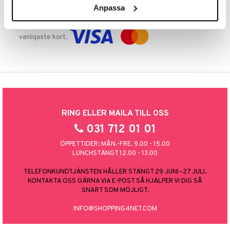
Anpassa
TRYGGA KÖP
Handla tryggt & säkert via faktura, delbetalning eller marknadens
vanligaste kort.
RING ELLER MAILA TILL OSS
031 712 01 01
ÖPPETTIDER: MÅN.-FRE. 9.00 - 15.00
LUNCHSTÄNGT 12.00 - 13.00
TELEFONKUNDTJÄNSTEN HÅLLER STÄNGT 29 JUNI–27 JULI.
KONTAKTA OSS GÄRNA VIA E-POST SÅ HJÄLPER VI DIG SÅ
SNART SOM MÖJLIGT.
INFO@SHOPPING4NET.COM