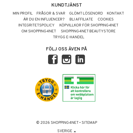
KUNDTJÄNST
MIN PROFIL
FRÅGOR & SVAR
GLÖMT LÖSENORD
KONTAKT
ÄR DU EN INFLUENCER?
BLI AFFILIATE
COOKIES
INTEGRITETSPOLICY
KÖPVILLKOR FÖR SHOPPING4NET
OM SHOPPING4NET
SHOPPING4NET BEAUTYSTORE
TRYGG E-HANDEL
FÖLJ OSS ÄVEN PÅ
© 2026 SHOPPING4NET
•
SITEMAP
SVERIGE