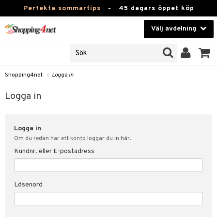
Perfekta sommartips
-
45 dagars öppet köp
Välj avdelning
JER
Skönhet
ODUKTER
TKORT
Kontaktlinser
Shopping4net
»
Logga in
Hälsokost
in
Logga in
Apotek
nd
lösenord
Logga in
Fitness
Om du redan har ett konto loggar du in här.
Hem & Inredning
Kundnr. eller E-postadress
änst
Leksaker, Barn & Baby
 & svar
Lösenord
tik
Varumärken
influencer?
Kampanjer