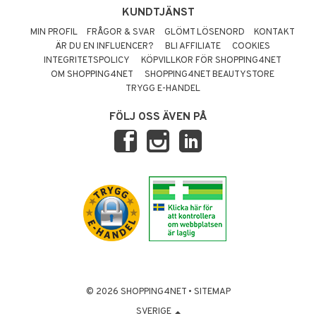
KUNDTJÄNST
MIN PROFIL
FRÅGOR & SVAR
GLÖMT LÖSENORD
KONTAKT
ÄR DU EN INFLUENCER?
BLI AFFILIATE
COOKIES
INTEGRITETSPOLICY
KÖPVILLKOR FÖR SHOPPING4NET
OM SHOPPING4NET
SHOPPING4NET BEAUTYSTORE
TRYGG E-HANDEL
FÖLJ OSS ÄVEN PÅ
© 2026 SHOPPING4NET
•
SITEMAP
SVERIGE