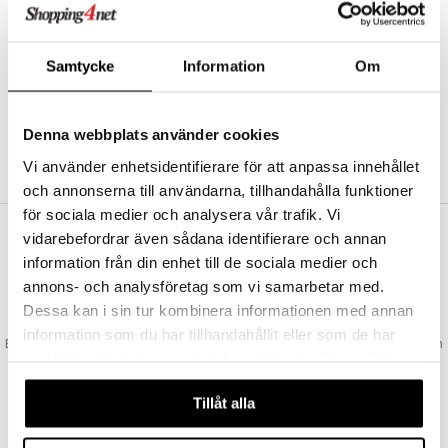
Abonnemang
Bevaka produkter
Recensera produkter
Samtycke
Information
Om
Önskelistor
Denna webbplats använder cookies
SKAPA KUND
Vi använder enhetsidentifierare för att anpassa innehållet
och annonserna till användarna, tillhandahålla funktioner
för sociala medier och analysera vår trafik. Vi
vidarebefordrar även sådana identifierare och annan
VAD KOSTAR FRAKTEN?
information från din enhet till de sociala medier och
Vi erbjuder fri frakt från 350 kr. Vår gräns för fraktfri leverans bestäms
annons- och analysföretag som vi samarbetar med.
utifån vilken avdelning du handlar från. Läs mer här »
Dessa kan i sin tur kombinera informationen med annan
SNABBA LEVERANSER
information som du har tillhandahållit eller som de har
Beställningar lagda före 14:00 (gäller varor i lager) skickas normalt ut från
samlat in när du har använt deras tjänster. Du godkänner
oss samma dag.
våra cookies vid fortsatt användande av vår webbplats.
GODKÄND AV LÄKEMEDELSVERKET
Tillåt alla
EU-logotypen är symbolen som visar att vi är godkända av
Läkemedelsverket gällande försäljning av läkemedel.