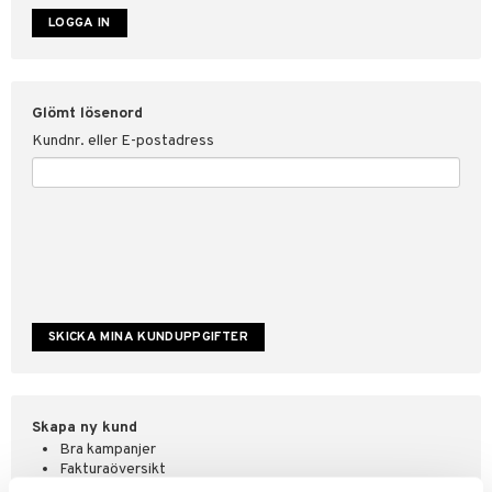
ate
tspolicy
Glömt lösenord
r för Shopping4net
Kundnr. eller E-postadress
ping4net
4net Beautystore
handel
Skapa ny kund
Bra kampanjer
Fakturaöversikt
Orderstatus & historik