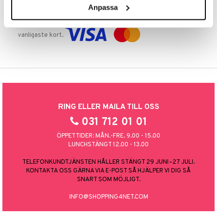
Anpassa
TRYGGA KÖP
Handla tryggt & säkert via faktura, delbetalning eller marknadens
vanligaste kort.
RING ELLER MAILA TILL OSS
031 712 01 01
ÖPPETTIDER: MÅN.-FRE. 9.00 - 15.00
LUNCHSTÄNGT 12.00 - 13.00
TELEFONKUNDTJÄNSTEN HÅLLER STÄNGT 29 JUNI–27 JULI.
KONTAKTA OSS GÄRNA VIA E-POST SÅ HJÄLPER VI DIG SÅ
SNART SOM MÖJLIGT.
INFO@SHOPPING4NET.COM