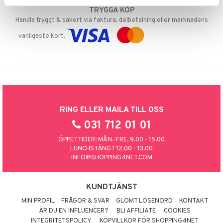
TRYGGA KÖP
Handla tryggt & säkert via faktura, delbetalning eller marknadens
vanligaste kort.
RING ELLER MAILA TILL OSS
031 712 01 01
ÖPPETTIDER: MÅN.-FRE. 9.00 - 15.00
LUNCHSTÄNGT 12.00 - 13.00
INFO@SHOPPING4NET.COM
KUNDTJÄNST
MIN PROFIL
FRÅGOR & SVAR
GLÖMT LÖSENORD
KONTAKT
ÄR DU EN INFLUENCER?
BLI AFFILIATE
COOKIES
INTEGRITETSPOLICY
KÖPVILLKOR FÖR SHOPPING4NET