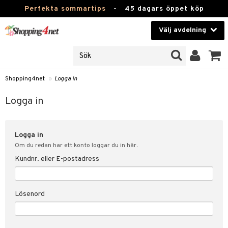
Perfekta sommartips
-
45 dagars öppet köp
Välj avdelning
JER
Skönhet
ODUKTER
TKORT
Kontaktlinser
Shopping4net
»
Logga in
Hälsokost
in
Logga in
Apotek
nd
lösenord
Logga in
Fitness
Om du redan har ett konto loggar du in här.
Hem & Inredning
Kundnr. eller E-postadress
änst
Leksaker, Barn & Baby
 & svar
Lösenord
tik
Varumärken
influencer?
Kampanjer