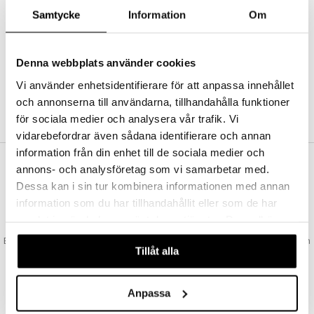
Abonnemang
Samtycke
Information
Om
Bevaka produkter
Recensera produkter
Önskelistor
Denna webbplats använder cookies
Vi använder enhetsidentifierare för att anpassa innehållet
och annonserna till användarna, tillhandahålla funktioner
SKAPA KUND
för sociala medier och analysera vår trafik. Vi
vidarebefordrar även sådana identifierare och annan
information från din enhet till de sociala medier och
annons- och analysföretag som vi samarbetar med.
VAD KOSTAR FRAKTEN?
Dessa kan i sin tur kombinera informationen med annan
Vi erbjuder fri frakt från 350 kr. Vår gräns för fraktfri leverans bestäms
information som du har tillhandahållit eller som de har
utifån vilken avdelning du handlar från. Läs mer här »
samlat in när du har använt deras tjänster. Du godkänner
SNABBA LEVERANSER
våra cookies vid fortsatt användande av vår webbplats.
Beställningar lagda före 14:00 (gäller varor i lager) skickas normalt ut från
Tillåt alla
oss samma dag.
GODKÄND AV LÄKEMEDELSVERKET
EU-logotypen är symbolen som visar att vi är godkända av
Anpassa
Läkemedelsverket gällande försäljning av läkemedel.