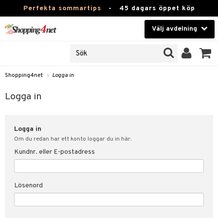
Perfekta sommartips
-
45 dagars öppet köp
Välj avdelning
JER
Skönhet
ODUKTER
TKORT
Kontaktlinser
Shopping4net
»
Logga in
Hälsokost
in
Logga in
Apotek
nd
lösenord
Logga in
Fitness
Om du redan har ett konto loggar du in här.
Hem & Inredning
Kundnr. eller E-postadress
änst
Leksaker, Barn & Baby
 & svar
Lösenord
tik
Varumärken
influencer?
Kampanjer