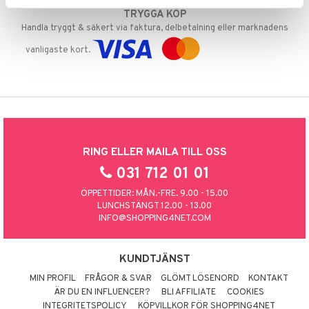
TRYGGA KÖP
Handla tryggt & säkert via faktura, delbetalning eller marknadens
vanligaste kort.
RING ELLER MAILA TILL OSS
031 712 01 01
ÖPPETTIDER: MÅN.-FRE. 9.00 - 15.00
LUNCHSTÄNGT 12.00 - 13.00
INFO@SHOPPING4NET.COM
KUNDTJÄNST
MIN PROFIL
FRÅGOR & SVAR
GLÖMT LÖSENORD
KONTAKT
ÄR DU EN INFLUENCER?
BLI AFFILIATE
COOKIES
INTEGRITETSPOLICY
KÖPVILLKOR FÖR SHOPPING4NET