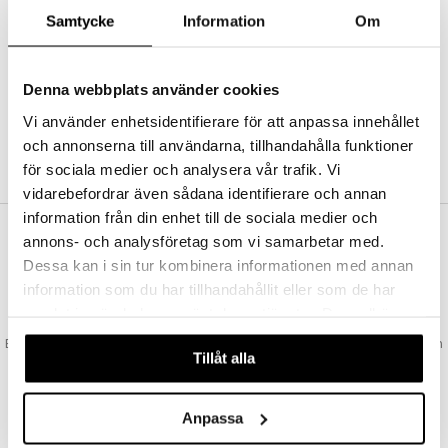
Abonnemang
Samtycke
Information
Om
Bevaka produkter
Recensera produkter
Önskelistor
Denna webbplats använder cookies
Vi använder enhetsidentifierare för att anpassa innehållet
och annonserna till användarna, tillhandahålla funktioner
SKAPA KUND
för sociala medier och analysera vår trafik. Vi
vidarebefordrar även sådana identifierare och annan
information från din enhet till de sociala medier och
annons- och analysföretag som vi samarbetar med.
VAD KOSTAR FRAKTEN?
Dessa kan i sin tur kombinera informationen med annan
Vi erbjuder fri frakt från 350 kr. Vår gräns för fraktfri leverans bestäms
information som du har tillhandahållit eller som de har
utifån vilken avdelning du handlar från. Läs mer här »
samlat in när du har använt deras tjänster. Du godkänner
SNABBA LEVERANSER
våra cookies vid fortsatt användande av vår webbplats.
Beställningar lagda före 14:00 (gäller varor i lager) skickas normalt ut från
Tillåt alla
oss samma dag.
GODKÄND AV LÄKEMEDELSVERKET
EU-logotypen är symbolen som visar att vi är godkända av
Anpassa
Läkemedelsverket gällande försäljning av läkemedel.