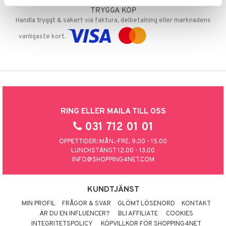
TRYGGA KÖP
Handla tryggt & säkert via faktura, delbetalning eller marknadens
vanligaste kort.
RING ELLER MAILA TILL OSS
031 712 01 01
ÖPPETTIDER: MÅN.-FRE. 9.00 - 15.00
LUNCHSTÄNGT 12.00 - 13.00
INFO@SHOPPING4NET.COM
KUNDTJÄNST
MIN PROFIL
FRÅGOR & SVAR
GLÖMT LÖSENORD
KONTAKT
ÄR DU EN INFLUENCER?
BLI AFFILIATE
COOKIES
INTEGRITETSPOLICY
KÖPVILLKOR FÖR SHOPPING4NET