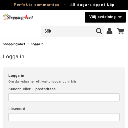
Perfekta sommartips
-
45 dagars öppet köp
Välj avdelning
JER
Skönhet
ODUKTER
TKORT
Kontaktlinser
Shopping4net
»
Logga in
Hälsokost
in
Logga in
Apotek
nd
lösenord
Logga in
Fitness
Om du redan har ett konto loggar du in här.
Hem & Inredning
Kundnr. eller E-postadress
änst
Leksaker, Barn & Baby
 & svar
Lösenord
tik
Varumärken
influencer?
Kampanjer