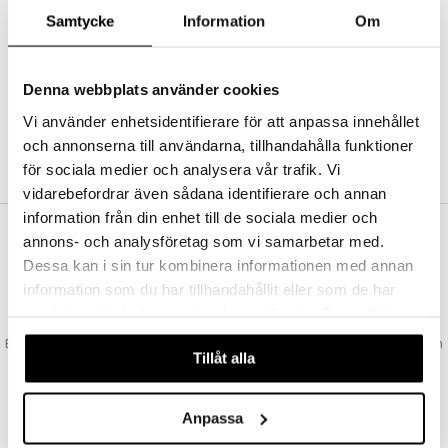
Abonnemang
Samtycke
Information
Om
Bevaka produkter
Recensera produkter
Önskelistor
Denna webbplats använder cookies
Vi använder enhetsidentifierare för att anpassa innehållet
och annonserna till användarna, tillhandahålla funktioner
SKAPA KUND
för sociala medier och analysera vår trafik. Vi
vidarebefordrar även sådana identifierare och annan
information från din enhet till de sociala medier och
annons- och analysföretag som vi samarbetar med.
VAD KOSTAR FRAKTEN?
Dessa kan i sin tur kombinera informationen med annan
Vi erbjuder fri frakt från 350 kr. Vår gräns för fraktfri leverans bestäms
information som du har tillhandahållit eller som de har
utifån vilken avdelning du handlar från. Läs mer här »
samlat in när du har använt deras tjänster. Du godkänner
SNABBA LEVERANSER
våra cookies vid fortsatt användande av vår webbplats.
Beställningar lagda före 14:00 (gäller varor i lager) skickas normalt ut från
Tillåt alla
oss samma dag.
GODKÄND AV LÄKEMEDELSVERKET
EU-logotypen är symbolen som visar att vi är godkända av
Anpassa
Läkemedelsverket gällande försäljning av läkemedel.