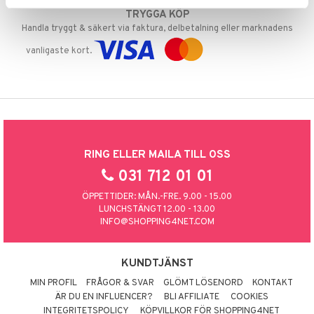
TRYGGA KÖP
Handla tryggt & säkert via faktura, delbetalning eller marknadens
vanligaste kort.
RING ELLER MAILA TILL OSS
031 712 01 01
ÖPPETTIDER: MÅN.-FRE. 9.00 - 15.00
LUNCHSTÄNGT 12.00 - 13.00
INFO@SHOPPING4NET.COM
KUNDTJÄNST
MIN PROFIL
FRÅGOR & SVAR
GLÖMT LÖSENORD
KONTAKT
ÄR DU EN INFLUENCER?
BLI AFFILIATE
COOKIES
INTEGRITETSPOLICY
KÖPVILLKOR FÖR SHOPPING4NET