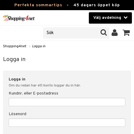
Perfekta sommartips
-
45 dagars öppet köp
Välj avdelning
JER
Skönhet
ODUKTER
TKORT
Kontaktlinser
Shopping4net
»
Logga in
Hälsokost
in
Logga in
Apotek
nd
lösenord
Logga in
Fitness
Om du redan har ett konto loggar du in här.
Hem & Inredning
Kundnr. eller E-postadress
änst
Leksaker, Barn & Baby
 & svar
Lösenord
tik
Varumärken
influencer?
Kampanjer