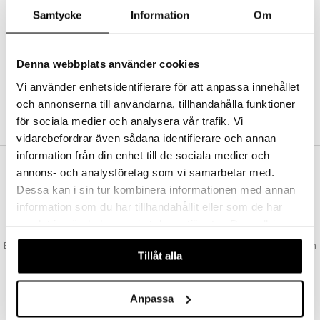
Abonnemang
Samtycke
Information
Om
Bevaka produkter
Recensera produkter
Önskelistor
Denna webbplats använder cookies
Vi använder enhetsidentifierare för att anpassa innehållet
och annonserna till användarna, tillhandahålla funktioner
SKAPA KUND
för sociala medier och analysera vår trafik. Vi
vidarebefordrar även sådana identifierare och annan
information från din enhet till de sociala medier och
annons- och analysföretag som vi samarbetar med.
VAD KOSTAR FRAKTEN?
Dessa kan i sin tur kombinera informationen med annan
Vi erbjuder fri frakt från 350 kr. Vår gräns för fraktfri leverans bestäms
information som du har tillhandahållit eller som de har
utifån vilken avdelning du handlar från. Läs mer här »
samlat in när du har använt deras tjänster. Du godkänner
SNABBA LEVERANSER
våra cookies vid fortsatt användande av vår webbplats.
Beställningar lagda före 14:00 (gäller varor i lager) skickas normalt ut från
Tillåt alla
oss samma dag.
GODKÄND AV LÄKEMEDELSVERKET
EU-logotypen är symbolen som visar att vi är godkända av
Anpassa
Läkemedelsverket gällande försäljning av läkemedel.