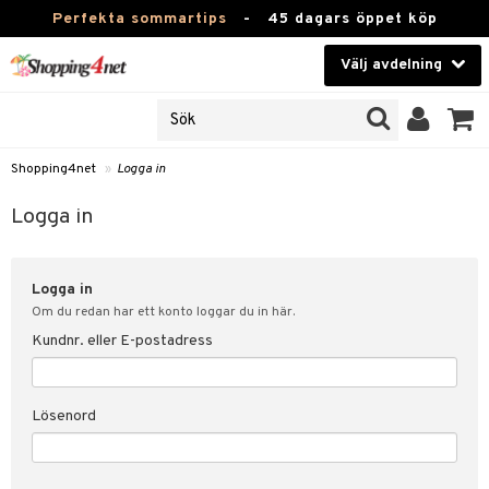
Perfekta sommartips
-
45 dagars öppet köp
Välj avdelning
JER
Skönhet
ODUKTER
TKORT
Kontaktlinser
Shopping4net
»
Logga in
Hälsokost
in
Logga in
Apotek
nd
lösenord
Logga in
Fitness
Om du redan har ett konto loggar du in här.
Hem & Inredning
Kundnr. eller E-postadress
änst
Leksaker, Barn & Baby
 & svar
Lösenord
tik
Varumärken
influencer?
Kampanjer