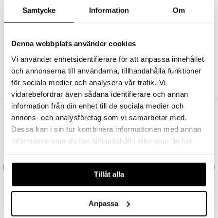
Abonnemang
Samtycke
Information
Om
Bevaka produkter
Recensera produkter
Önskelistor
Denna webbplats använder cookies
Vi använder enhetsidentifierare för att anpassa innehållet
och annonserna till användarna, tillhandahålla funktioner
SKAPA KUND
för sociala medier och analysera vår trafik. Vi
vidarebefordrar även sådana identifierare och annan
information från din enhet till de sociala medier och
annons- och analysföretag som vi samarbetar med.
VAD KOSTAR FRAKTEN?
Dessa kan i sin tur kombinera informationen med annan
Vi erbjuder fri frakt från 350 kr. Vår gräns för fraktfri leverans bestäms
information som du har tillhandahållit eller som de har
utifån vilken avdelning du handlar från. Läs mer här »
samlat in när du har använt deras tjänster. Du godkänner
SNABBA LEVERANSER
våra cookies vid fortsatt användande av vår webbplats.
Beställningar lagda före 14:00 (gäller varor i lager) skickas normalt ut från
Tillåt alla
oss samma dag.
GODKÄND AV LÄKEMEDELSVERKET
EU-logotypen är symbolen som visar att vi är godkända av
Anpassa
Läkemedelsverket gällande försäljning av läkemedel.