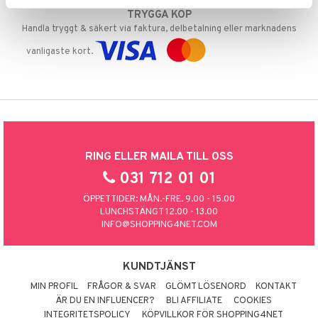
TRYGGA KÖP
Handla tryggt & säkert via faktura, delbetalning eller marknadens
vanligaste kort.
RING ELLER MAILA TILL OSS
031 712 01 01
ÖPPETTIDER: MÅN.-FRE. 9.00 - 15.00
LUNCHSTÄNGT 12.00 - 13.00
INFO@SHOPPING4NET.COM
KUNDTJÄNST
MIN PROFIL
FRÅGOR & SVAR
GLÖMT LÖSENORD
KONTAKT
ÄR DU EN INFLUENCER?
BLI AFFILIATE
COOKIES
INTEGRITETSPOLICY
KÖPVILLKOR FÖR SHOPPING4NET