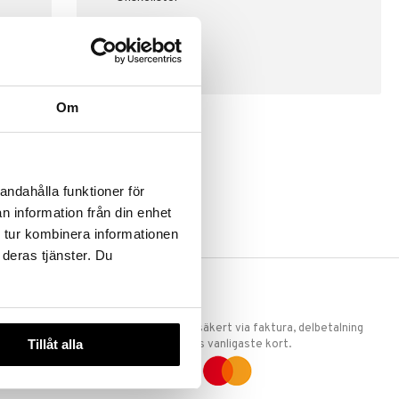
SKAPA KUND
Om
andahålla funktioner för
n information från din enhet
 tur kombinera informationen
 deras tjänster. Du
ERKET
TRYGGA KÖP
 att vi är
Handla tryggt & säkert via faktura, delbetalning
Tillåt alla
llande
eller marknadens vanligaste kort.