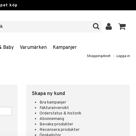
ppet köp
& Baby
Varumärken
Kampanjer
Shopping4net
»
Logga in
Skapa ny kund
Bra kampanjer
Fakturaöversikt
Orderstatus & historik
Abonnemang
Bevaka produkter
Recensera produkter
Önskelistor