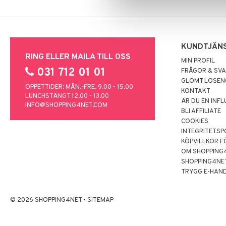
KUNDTJÄN
RING ELLER MAILA TILL OSS
MIN PROFIL
031 712 01 01
FRÅGOR & SV
GLÖMT LÖSE
ÖPPETTIDER: MÅN.-FRE. 9.00 - 15.00
KONTAKT
LUNCHSTÄNGT 12.00 - 13.00
ÄR DU EN INF
INFO@SHOPPING4NET.COM
BLI AFFILIATE
COOKIES
INTEGRITETSP
KÖPVILLKOR F
OM SHOPPING
SHOPPING4NE
TRYGG E-HAN
© 2026 SHOPPING4NET
•
SITEMAP