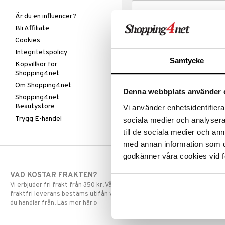
Är du en influencer?
Bli Affiliate
Cookies
Integritetspolicy
Samtycke
Köpvillkor för
Shopping4net
Om Shopping4net
Denna webbplats använder 
Shopping4net
Beautystore
Vi använder enhetsidentifierar
Trygg E-handel
sociala medier och analysera 
till de sociala medier och a
med annan information som du 
godkänner våra cookies vid f
VAD KOSTAR FRAKTEN?
SNABBA LE
Vi erbjuder fri frakt från 350 kr. Vår gräns för
Beställningar la
fraktfri leverans bestäms utifån vilken avdelning
skickas normalt
du handlar från. Läs mer här »