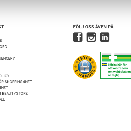
ST
FÖLJ OSS ÄVEN PÅ
AR
NORD
LUENCER?
OLICY
ÖR SHOPPING4NET
4NET
T BEAUTYSTORE
DEL