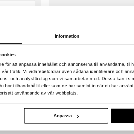
Information
cookies
e för att anpassa innehållet och annonserna till användarna, tillh
vår trafik. Vi vidarebefordrar även sådana identifierare och anna
nnons- och analysföretag som vi samarbetar med. Dessa kan i sin
har tillhandahållit eller som de har samlat in när du har använt
ortsatt användande av vår webbplats.
VERANSER
GODKÄND AV LÄKEMEDELSV
gda före 14:00 (gäller varor i lager)
EU-logotypen är symbolen som visar
Anpassa
 ut från oss samma dag.
godkända av Läkemedelsverket gä
försäljning av läkemedel.