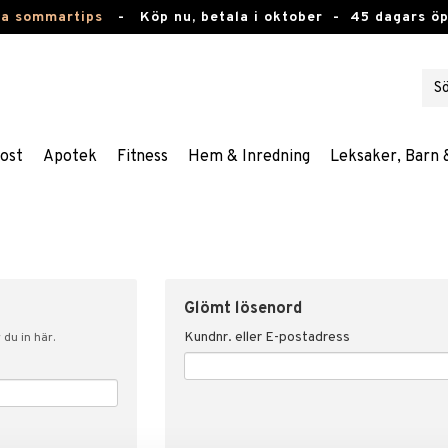
ta sommartips
-
Köp nu, betala i oktober -
45 dagars ö
ost
Apotek
Fitness
Hem & Inredning
Leksaker, Barn 
Glömt lösenord
Kundnr. eller E-postadress
du in här.