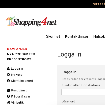
Perfek
Skönhet
Kontaktlinser
Hälsok
KAMPANJER
Logga in
NYA PRODUKTER
PRESENTKORT
Logga in
Logga in
Ny kund
Om du redan har ett konto loggar 
Glömt lösenord
Kundnr. eller E-postadress
Kundtjänst
Frågor & svar
Lösenord
Vår butik