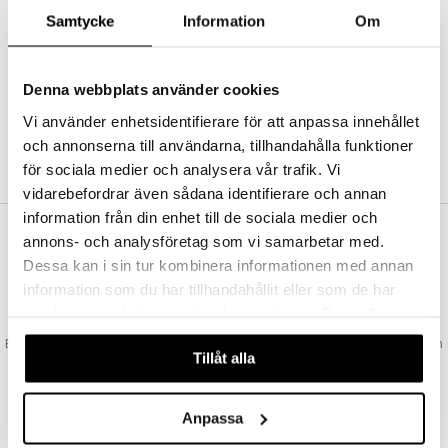
Abonnemang
Samtycke
Information
Om
Bevaka produkter
Recensera produkter
Önskelistor
Denna webbplats använder cookies
Vi använder enhetsidentifierare för att anpassa innehållet
och annonserna till användarna, tillhandahålla funktioner
SKAPA KUND
för sociala medier och analysera vår trafik. Vi
vidarebefordrar även sådana identifierare och annan
information från din enhet till de sociala medier och
annons- och analysföretag som vi samarbetar med.
VAD KOSTAR FRAKTEN?
Dessa kan i sin tur kombinera informationen med annan
Vi erbjuder fri frakt från 350 kr. Vår gräns för fraktfri leverans bestäms
information som du har tillhandahållit eller som de har
utifån vilken avdelning du handlar från. Läs mer här »
samlat in när du har använt deras tjänster. Du godkänner
SNABBA LEVERANSER
våra cookies vid fortsatt användande av vår webbplats.
Beställningar lagda före 14:00 (gäller varor i lager) skickas normalt ut från
Tillåt alla
oss samma dag.
GODKÄND AV LÄKEMEDELSVERKET
EU-logotypen är symbolen som visar att vi är godkända av
Anpassa
Läkemedelsverket gällande försäljning av läkemedel.