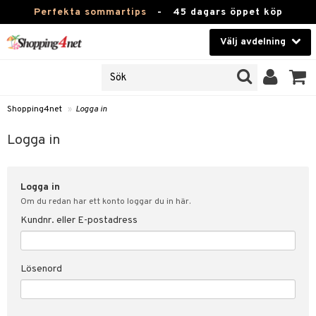
Perfekta sommartips
-
45 dagars öppet köp
Välj avdelning
JER
Skönhet
ODUKTER
TKORT
Kontaktlinser
Shopping4net
»
Logga in
Hälsokost
in
Logga in
Apotek
nd
lösenord
Logga in
Fitness
Om du redan har ett konto loggar du in här.
Hem & Inredning
Kundnr. eller E-postadress
änst
Leksaker, Barn & Baby
 & svar
Lösenord
tik
Varumärken
influencer?
Kampanjer