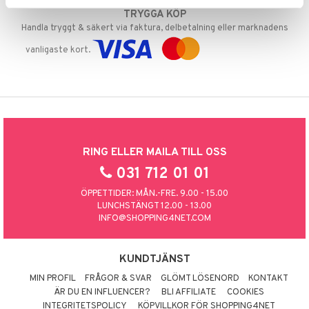
TRYGGA KÖP
Handla tryggt & säkert via faktura, delbetalning eller marknadens
vanligaste kort.
RING ELLER MAILA TILL OSS
031 712 01 01
ÖPPETTIDER: MÅN.-FRE. 9.00 - 15.00
LUNCHSTÄNGT 12.00 - 13.00
INFO@SHOPPING4NET.COM
KUNDTJÄNST
MIN PROFIL
FRÅGOR & SVAR
GLÖMT LÖSENORD
KONTAKT
ÄR DU EN INFLUENCER?
BLI AFFILIATE
COOKIES
INTEGRITETSPOLICY
KÖPVILLKOR FÖR SHOPPING4NET