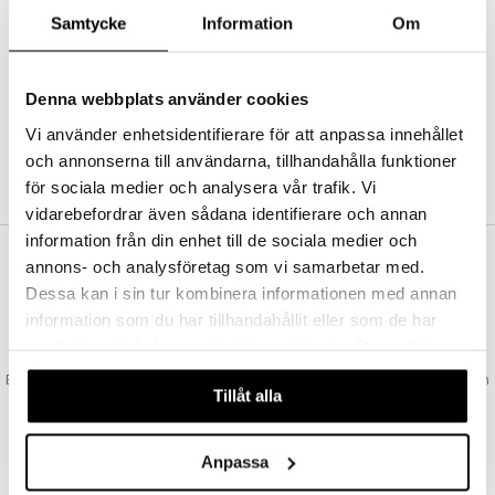
Abonnemang
Samtycke
Information
Om
Bevaka produkter
Recensera produkter
Önskelistor
Denna webbplats använder cookies
Vi använder enhetsidentifierare för att anpassa innehållet
och annonserna till användarna, tillhandahålla funktioner
SKAPA KUND
för sociala medier och analysera vår trafik. Vi
vidarebefordrar även sådana identifierare och annan
information från din enhet till de sociala medier och
annons- och analysföretag som vi samarbetar med.
VAD KOSTAR FRAKTEN?
Dessa kan i sin tur kombinera informationen med annan
Vi erbjuder fri frakt från 350 kr. Vår gräns för fraktfri leverans bestäms
information som du har tillhandahållit eller som de har
utifån vilken avdelning du handlar från. Läs mer här »
samlat in när du har använt deras tjänster. Du godkänner
SNABBA LEVERANSER
våra cookies vid fortsatt användande av vår webbplats.
Beställningar lagda före 14:00 (gäller varor i lager) skickas normalt ut från
Tillåt alla
oss samma dag.
GODKÄND AV LÄKEMEDELSVERKET
EU-logotypen är symbolen som visar att vi är godkända av
Anpassa
Läkemedelsverket gällande försäljning av läkemedel.