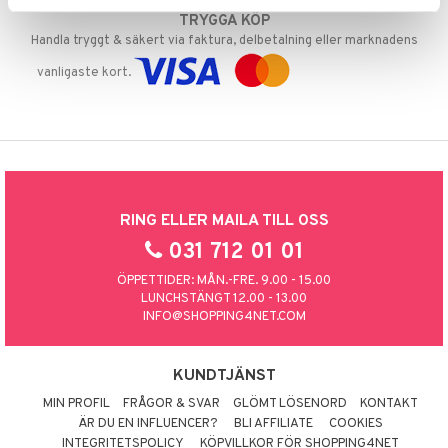
TRYGGA KÖP
Handla tryggt & säkert via faktura, delbetalning eller marknadens
vanligaste kort.
RING ELLER MAILA TILL OSS
031 712 01 01
ÖPPETTIDER: MÅN.-FRE. 9.00 - 15.00
LUNCHSTÄNGT 12.00 - 13.00
INFO@SHOPPING4NET.COM
KUNDTJÄNST
MIN PROFIL
FRÅGOR & SVAR
GLÖMT LÖSENORD
KONTAKT
ÄR DU EN INFLUENCER?
BLI AFFILIATE
COOKIES
INTEGRITETSPOLICY
KÖPVILLKOR FÖR SHOPPING4NET