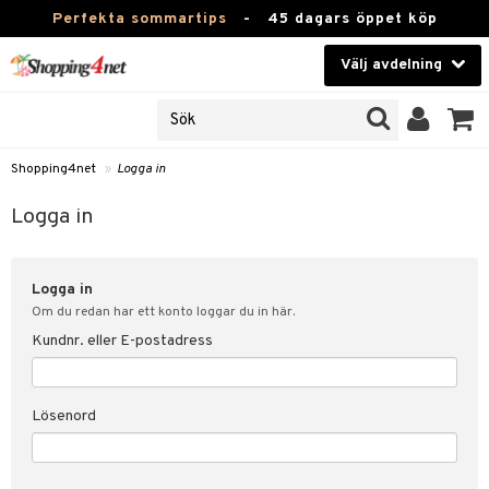
Perfekta sommartips
-
45 dagars öppet köp
Välj avdelning
JER
Skönhet
ODUKTER
TKORT
Kontaktlinser
Shopping4net
»
Logga in
Hälsokost
in
Logga in
Apotek
nd
lösenord
Logga in
Fitness
Om du redan har ett konto loggar du in här.
Hem & Inredning
Kundnr. eller E-postadress
änst
Leksaker, Barn & Baby
 & svar
Lösenord
tik
Varumärken
influencer?
Kampanjer