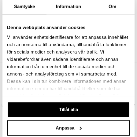
Abonnemang
Samtycke
Information
Om
Bevaka produkter
Recensera produkter
Önskelistor
Denna webbplats använder cookies
Vi använder enhetsidentifierare för att anpassa innehållet
och annonserna till användarna, tillhandahålla funktioner
SKAPA KUND
för sociala medier och analysera vår trafik. Vi
vidarebefordrar även sådana identifierare och annan
information från din enhet till de sociala medier och
annons- och analysföretag som vi samarbetar med.
VAD KOSTAR FRAKTEN?
Dessa kan i sin tur kombinera informationen med annan
Vi erbjuder fri frakt från 350 kr. Vår gräns för fraktfri leverans bestäms
information som du har tillhandahållit eller som de har
utifån vilken avdelning du handlar från. Läs mer här »
samlat in när du har använt deras tjänster. Du godkänner
SNABBA LEVERANSER
våra cookies vid fortsatt användande av vår webbplats.
Beställningar lagda före 14:00 (gäller varor i lager) skickas normalt ut från
Tillåt alla
oss samma dag.
GODKÄND AV LÄKEMEDELSVERKET
EU-logotypen är symbolen som visar att vi är godkända av
Anpassa
Läkemedelsverket gällande försäljning av läkemedel.