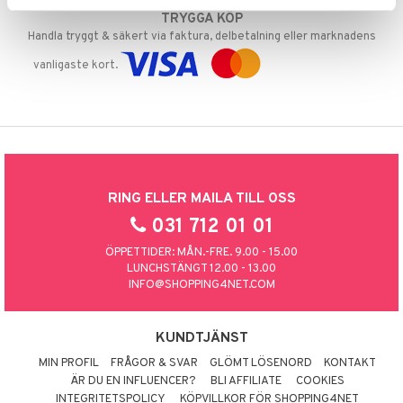
TRYGGA KÖP
Handla tryggt & säkert via faktura, delbetalning eller marknadens
vanligaste kort.
RING ELLER MAILA TILL OSS
031 712 01 01
ÖPPETTIDER: MÅN.-FRE. 9.00 - 15.00
LUNCHSTÄNGT 12.00 - 13.00
INFO@SHOPPING4NET.COM
KUNDTJÄNST
MIN PROFIL
FRÅGOR & SVAR
GLÖMT LÖSENORD
KONTAKT
ÄR DU EN INFLUENCER?
BLI AFFILIATE
COOKIES
INTEGRITETSPOLICY
KÖPVILLKOR FÖR SHOPPING4NET