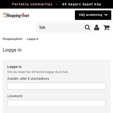
Perfekta sommartips
-
45 dagars öppet köp
Välj avdelning
JER
Skönhet
ODUKTER
TKORT
Kontaktlinser
Shopping4net
»
Logga in
Hälsokost
in
Logga in
Apotek
nd
lösenord
Logga in
Fitness
Om du redan har ett konto loggar du in här.
Hem & Inredning
Kundnr. eller E-postadress
änst
Leksaker, Barn & Baby
 & svar
Lösenord
tik
Varumärken
influencer?
Kampanjer