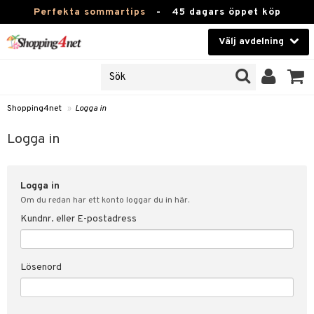
Perfekta sommartips
-
45 dagars öppet köp
Välj avdelning
JER
Skönhet
ODUKTER
TKORT
Kontaktlinser
Shopping4net
»
Logga in
Hälsokost
in
Logga in
Apotek
nd
lösenord
Logga in
Fitness
Om du redan har ett konto loggar du in här.
Hem & Inredning
Kundnr. eller E-postadress
änst
Leksaker, Barn & Baby
 & svar
Lösenord
tik
Varumärken
influencer?
Kampanjer