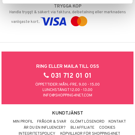
TRYGGA KÖP
Handla tryggt & säkert via faktura, delbetalning eller marknadens
vanligaste kort.
RING ELLER MAILA TILL OSS
031 712 01 01
ÖPPETTIDER: MÅN.-FRE. 9.00 - 15.00
LUNCHSTÄNGT 12.00 - 13.00
INFO@SHOPPING4NET.COM
KUNDTJÄNST
MIN PROFIL
FRÅGOR & SVAR
GLÖMT LÖSENORD
KONTAKT
ÄR DU EN INFLUENCER?
BLI AFFILIATE
COOKIES
INTEGRITETSPOLICY
KÖPVILLKOR FÖR SHOPPING4NET