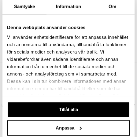
Abonnemang
Samtycke
Information
Om
Bevaka produkter
Recensera produkter
Önskelistor
Denna webbplats använder cookies
Vi använder enhetsidentifierare för att anpassa innehållet
och annonserna till användarna, tillhandahålla funktioner
SKAPA KUND
för sociala medier och analysera vår trafik. Vi
vidarebefordrar även sådana identifierare och annan
information från din enhet till de sociala medier och
annons- och analysföretag som vi samarbetar med.
VAD KOSTAR FRAKTEN?
Dessa kan i sin tur kombinera informationen med annan
Vi erbjuder fri frakt från 350 kr. Vår gräns för fraktfri leverans bestäms
information som du har tillhandahållit eller som de har
utifån vilken avdelning du handlar från. Läs mer här »
samlat in när du har använt deras tjänster. Du godkänner
SNABBA LEVERANSER
våra cookies vid fortsatt användande av vår webbplats.
Beställningar lagda före 14:00 (gäller varor i lager) skickas normalt ut från
Tillåt alla
oss samma dag.
GODKÄND AV LÄKEMEDELSVERKET
EU-logotypen är symbolen som visar att vi är godkända av
Anpassa
Läkemedelsverket gällande försäljning av läkemedel.