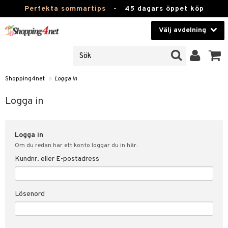
Perfekta sommartips
-
45 dagars öppet köp
Välj avdelning
JER
Skönhet
ODUKTER
TKORT
Kontaktlinser
Shopping4net
»
Logga in
Hälsokost
in
Logga in
Apotek
nd
lösenord
Logga in
Fitness
Om du redan har ett konto loggar du in här.
Hem & Inredning
Kundnr. eller E-postadress
änst
Leksaker, Barn & Baby
 & svar
Lösenord
tik
Varumärken
influencer?
Kampanjer