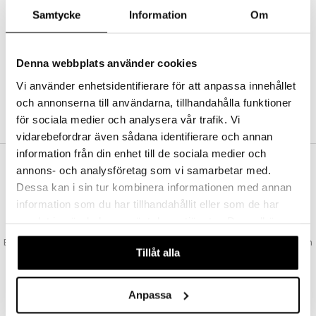
Abonnemang
Samtycke
Information
Om
Bevaka produkter
Recensera produkter
Önskelistor
Denna webbplats använder cookies
Vi använder enhetsidentifierare för att anpassa innehållet
och annonserna till användarna, tillhandahålla funktioner
SKAPA KUND
för sociala medier och analysera vår trafik. Vi
vidarebefordrar även sådana identifierare och annan
information från din enhet till de sociala medier och
annons- och analysföretag som vi samarbetar med.
VAD KOSTAR FRAKTEN?
Dessa kan i sin tur kombinera informationen med annan
Vi erbjuder fri frakt från 350 kr. Vår gräns för fraktfri leverans bestäms
information som du har tillhandahållit eller som de har
utifån vilken avdelning du handlar från. Läs mer här »
samlat in när du har använt deras tjänster. Du godkänner
SNABBA LEVERANSER
våra cookies vid fortsatt användande av vår webbplats.
Beställningar lagda före 14:00 (gäller varor i lager) skickas normalt ut från
Tillåt alla
oss samma dag.
GODKÄND AV LÄKEMEDELSVERKET
EU-logotypen är symbolen som visar att vi är godkända av
Anpassa
Läkemedelsverket gällande försäljning av läkemedel.