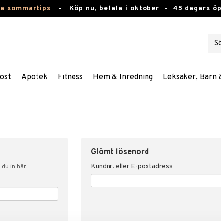
ta sommartips
-
Köp nu, betala i oktober -
45 dagars ö
ost
Apotek
Fitness
Hem & Inredning
Leksaker, Barn 
Glömt lösenord
Kundnr. eller E-postadress
du in här.