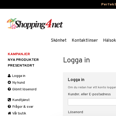
Perfek
Skönhet
Kontaktlinser
Hälsok
KAMPANJER
Logga in
NYA PRODUKTER
PRESENTKORT
Logga in
Logga in
Ny kund
Om du redan har ett konto loggar 
Glömt lösenord
Kundnr. eller E-postadress
Kundtjänst
Frågor & svar
Lösenord
Vår butik