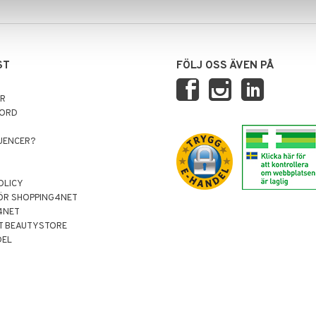
ST
FÖLJ OSS ÄVEN PÅ
AR
NORD
LUENCER?
OLICY
ÖR SHOPPING4NET
4NET
T BEAUTYSTORE
DEL