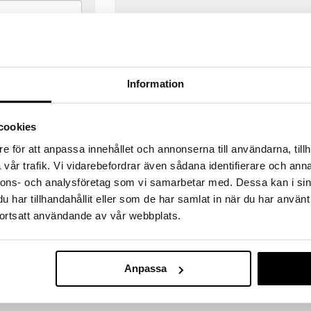
Information
cookies
e för att anpassa innehållet och annonserna till användarna, tillh
vår trafik. Vi vidarebefordrar även sådana identifierare och anna
nnons- och analysföretag som vi samarbetar med. Dessa kan i sin
har tillhandahållit eller som de har samlat in när du har använt
ortsatt användande av vår webbplats.
VERANSER
GODKÄND AV LÄKEMEDELSV
gda före 14:00 (gäller varor i lager)
EU-logotypen är symbolen som visar
Anpassa
 ut från oss samma dag.
godkända av Läkemedelsverket gä
försäljning av läkemedel.