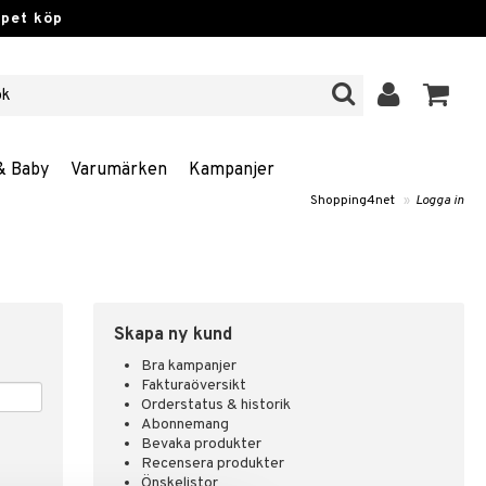
ppet köp
& Baby
Varumärken
Kampanjer
Shopping4net
»
Logga in
Skapa ny kund
Bra kampanjer
Fakturaöversikt
Orderstatus & historik
Abonnemang
Bevaka produkter
Recensera produkter
Önskelistor