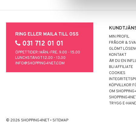
KUNDTJÄN
RING ELLER MAILA TILL OSS
MIN PROFIL
031 712 01 01
FRÅGOR & SV
GLÖMT LÖSE
ÖPPETTIDER: MÅN.-FRE. 9.00 - 15.00
KONTAKT
LUNCHSTÄNGT 12.00 - 13.00
ÄR DU EN INF
INFO@SHOPPING4NET.COM
BLI AFFILIATE
COOKIES
INTEGRITETSP
KÖPVILLKOR F
OM SHOPPING
SHOPPING4NE
TRYGG E-HAN
© 2026 SHOPPING4NET
•
SITEMAP