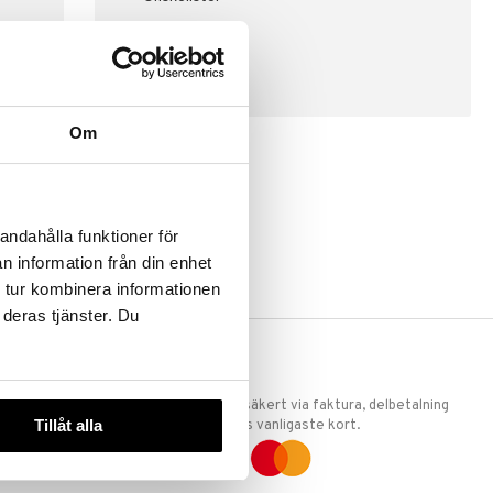
SKAPA KUND
Om
andahålla funktioner för
n information från din enhet
 tur kombinera informationen
 deras tjänster. Du
ERKET
TRYGGA KÖP
 att vi är
Handla tryggt & säkert via faktura, delbetalning
Tillåt alla
llande
eller marknadens vanligaste kort.