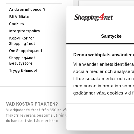
Är du en influencer?
Bli Affiliate
Cookies
Integritetspolicy
Samtycke
Köpvillkor för
Shopping4net
Om Shopping4net
Denna webbplats använder 
Shopping4net
Beautystore
Vi använder enhetsidentifierar
Trygg E-handel
sociala medier och analysera 
till de sociala medier och a
med annan information som du 
godkänner våra cookies vid f
VAD KOSTAR FRAKTEN?
SNABBA LE
Vi erbjuder fri frakt från 350 kr. Vår gräns för
Beställningar la
fraktfri leverans bestäms utifån vilken avdelning
skickas normalt
du handlar från. Läs mer här »