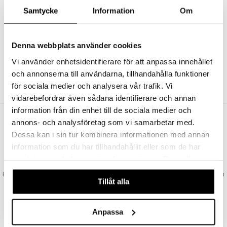
Abonnemang
Samtycke
Information
Om
Bevaka produkter
Recensera produkter
Önskelistor
Denna webbplats använder cookies
Vi använder enhetsidentifierare för att anpassa innehållet
och annonserna till användarna, tillhandahålla funktioner
SKAPA KUND
för sociala medier och analysera vår trafik. Vi
vidarebefordrar även sådana identifierare och annan
information från din enhet till de sociala medier och
annons- och analysföretag som vi samarbetar med.
VAD KOSTAR FRAKTEN?
Dessa kan i sin tur kombinera informationen med annan
Vi erbjuder fri frakt från 350 kr. Vår gräns för fraktfri leverans bestäms
information som du har tillhandahållit eller som de har
utifån vilken avdelning du handlar från. Läs mer här »
samlat in när du har använt deras tjänster. Du godkänner
SNABBA LEVERANSER
våra cookies vid fortsatt användande av vår webbplats.
Beställningar lagda före 14:00 (gäller varor i lager) skickas normalt ut från
Tillåt alla
oss samma dag.
GODKÄND AV LÄKEMEDELSVERKET
EU-logotypen är symbolen som visar att vi är godkända av
Anpassa
Läkemedelsverket gällande försäljning av läkemedel.