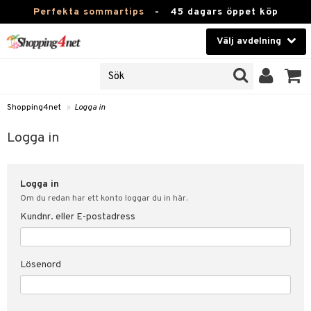
Perfekta sommartips
-
45 dagars öppet köp
Välj avdelning
JER
Skönhet
ODUKTER
TKORT
Kontaktlinser
Shopping4net
»
Logga in
Hälsokost
in
Logga in
Apotek
nd
lösenord
Logga in
Fitness
Om du redan har ett konto loggar du in här.
Hem & Inredning
Kundnr. eller E-postadress
änst
Leksaker, Barn & Baby
 & svar
Lösenord
tik
Varumärken
influencer?
Kampanjer