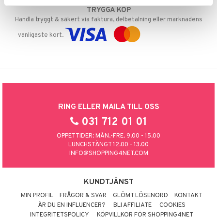
TRYGGA KÖP
Handla tryggt & säkert via faktura, delbetalning eller marknadens
vanligaste kort.
RING ELLER MAILA TILL OSS
031 712 01 01
ÖPPETTIDER: MÅN.-FRE. 9.00 - 15.00
LUNCHSTÄNGT 12.00 - 13.00
INFO@SHOPPING4NET.COM
KUNDTJÄNST
MIN PROFIL
FRÅGOR & SVAR
GLÖMT LÖSENORD
KONTAKT
ÄR DU EN INFLUENCER?
BLI AFFILIATE
COOKIES
INTEGRITETSPOLICY
KÖPVILLKOR FÖR SHOPPING4NET