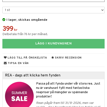
tyrt
gtoys
s
O Classic
saker
ens Barn
ney
O Creator
o
uslek
I lager, skickas omgående
ållan
ney Prinsessor
GO Disney
badabado
andlek
399
kr
ffi Love
l
O Disney Princess
ki
mhus-leksaker
tar
Delbetala från 76 kr per månad.
zen
GO DUPLO
mhus-spel
tar
LÄGG I KUNDVAGNEN
ta Gris
O Friends
0 bitar
el
änst
ry Potter
O Minecraft
LÄGG TILL PÅ ÖNSKELISTA
SKRIV RECENSION
sel
aterial
spel
 & svar
TIPSA EN VÄN
lo Kitty
GO Ninjago
ssel
set
psspel
produkt
.L.
GO Speed Champions
REA - dags att klicka hem fynden
illbehör
Måla
elningen
mma Mu
GO Spidey
erial
Passa på att fynda under vår stora rea. Just
tik
nu är varuhuset fyllt med fantastiska
le
O Super Heroes
s
reapriser på mängder av spännande
produkter!
min
ic
Rean pågår fram till 31/8-2026, men var
Little Pony