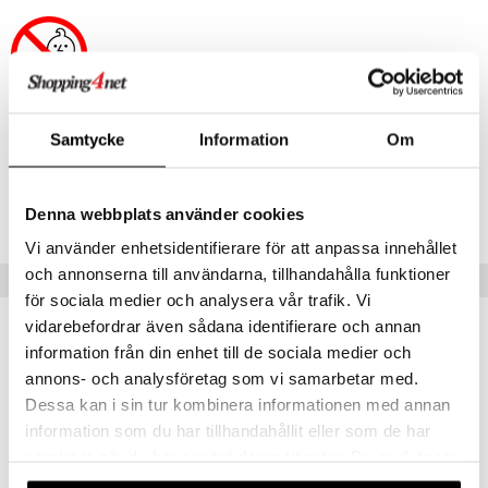
Artikelnr
Samtycke
Information
Om
TAY29-1-XX
Lägsta pris senaste 30 dagarna: 399 kr
Denna webbplats använder cookies
Vi använder enhetsidentifierare för att anpassa innehållet
och annonserna till användarna, tillhandahålla funktioner
Tips till dig
för sociala medier och analysera vår trafik. Vi
vidarebefordrar även sådana identifierare och annan
information från din enhet till de sociala medier och
annons- och analysföretag som vi samarbetar med.
Dessa kan i sin tur kombinera informationen med annan
information som du har tillhandahållit eller som de har
samlat in när du har använt deras tjänster. Du godkänner
våra cookies vid fortsatt användande av vår webbplats.