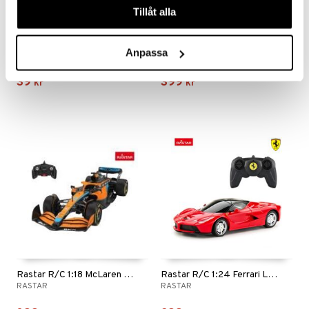
Tillåt alla
GP Batteries AA, 1.5V, 4-pack
Rastar R/C 1:18 F1 Oracle Red Bull Racing RB18
Anpassa
GP BATTERIES
RASTAR
39
399
kr
kr
Rastar R/C 1:18 McLaren F1 MCL36
Rastar R/C 1:24 Ferrari LaFerrari 19 cm Red
RASTAR
RASTAR