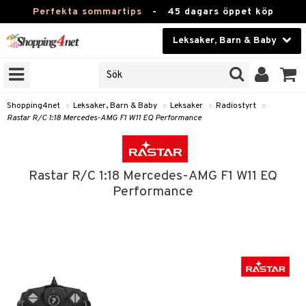
Perfekta sommartips
-
45 dagars öppet köp
Leksaker, Barn & Baby
RKEN
Skönhet
JER
ODUKTER
Kontaktlinser
Shopping4net
»
Leksaker, Barn & Baby
»
Leksaker
»
Radiostyrt
»
Rastar R/C 1:18 Mercedes-AMG F1 W11 EQ Performance
TKORT
Hälsokost
Apotek
arn
Rastar R/C 1:18 Mercedes-AMG F1 W11 EQ
er
oarer
Fitness
Performance
 håret
et
oarer
Hem & Inredning
tar & Mössor
bygym
sar & Solhattar
der & UV-kläder
ker
Leksaker, Barn & Baby
igt
ysitters
nservis
kar & Handdukar
ngar
är
ment
Varumärken
nböcker
 & Skallra
lappar
nstillbehör
elar
öcker
ngsspel
skalendrar
Kampanjer
ycken
iler
lådor & Matförvaring
gings
d/Mamma
lar
tböcker
ment
k