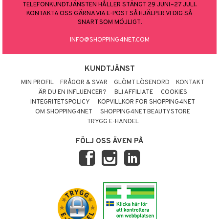
TELEFONKUNDTJÄNSTEN HÅLLER STÄNGT 29 JUNI–27 JULI.
KONTAKTA OSS GÄRNA VIA E-POST SÅ HJÄLPER VI DIG SÅ
SNART SOM MÖJLIGT.
INFO@SHOPPING4NET.COM
KUNDTJÄNST
MIN PROFIL
FRÅGOR & SVAR
GLÖMT LÖSENORD
KONTAKT
ÄR DU EN INFLUENCER?
BLI AFFILIATE
COOKIES
INTEGRITETSPOLICY
KÖPVILLKOR FÖR SHOPPING4NET
OM SHOPPING4NET
SHOPPING4NET BEAUTYSTORE
TRYGG E-HANDEL
FÖLJ OSS ÄVEN PÅ