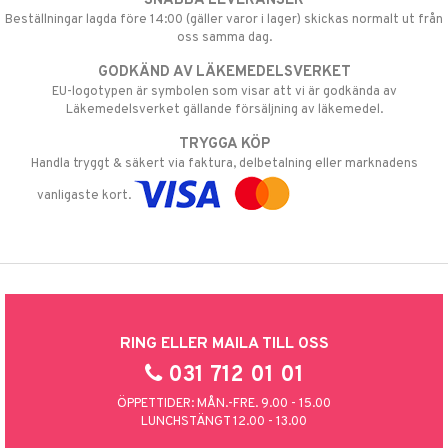
SNABBA LEVERANSER
Beställningar lagda före 14:00 (gäller varor i lager) skickas normalt ut från
oss samma dag.
GODKÄND AV LÄKEMEDELSVERKET
EU-logotypen är symbolen som visar att vi är godkända av
Läkemedelsverket gällande försäljning av läkemedel.
TRYGGA KÖP
Handla tryggt & säkert via faktura, delbetalning eller marknadens
vanligaste kort.
RING ELLER MAILA TILL OSS
031 712 01 01
ÖPPETTIDER: MÅN.-FRE. 9.00 - 15.00
LUNCHSTÄNGT 12.00 - 13.00