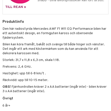
snabb - dina favoritprodukter kan fort ta slut!
 Patrol
TILL REAN »
tson & Findus
Produktinfo
pi Långstrump
Den här radiostyrda Mercedes AMF F1 W11 EQ Performance bilen har
kemon
ett autentiskt design, en formgjuten kaross och oberoende
fjädersystem.
amashjältarna
Bilen kan köra framåt, bakåt och svänga till både höger och vänster.
ållan
Det ingår ett ark med klistermärken som du kan använda för att
dekorera karossen med.
derman
Storlek: 31,7 x 11,8 x 6,3 cm, skala 1:18.
er Mario
Frekvens: 2,4 GHz.
Hastighet: upp till 6-8 km/t .
Räckvidd: upp till 10-15 meter.
OBS!
Fjärrkontrollen kräver 2 x AA batterier (ingår inte) - bilen kräver
3 x AA batterier (ingår inte).
Övrigt
6 år+