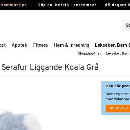
 sommartips
-
Köp nu, betala i september -
45 dagars 
ost
Apotek
Fitness
Hem & Inredning
Leksaker, Barn 
Shopping4net
»
Leksaker, Barn
Serafur Liggande Koala Grå
Den här prod
Som registrer
meddelad via 
BEVAKA