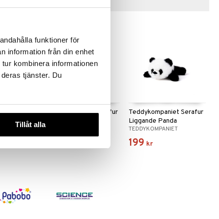
Tips till dig
andahålla funktioner för
n information från din enhet
 tur kombinera informationen
 deras tjänster. Du
et Serafur
Teddykompaniet Serafur
Teddykompaniet Serafur
n Brun
Liggande Kanin Beige
Liggande Panda
Tillåt alla
ET
TEDDYKOMPANIET
TEDDYKOMPANIET
Svart/Vit
199
199
kr
kr