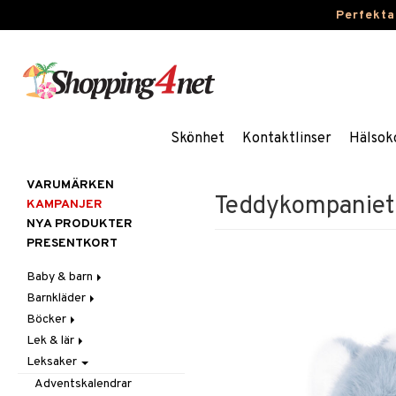
Perfekta
Skönhet
Kontaktlinser
Hälsok
VARUMÄRKEN
Teddykompaniet 
KAMPANJER
NYA PRODUKTER
PRESENTKORT
Baby & barn
Barnkläder
Accessoarer
Böcker
Aktivitet
Accessoarer
För håret
Lek & lär
Äta
Badkläder & UV-kläder
Dagböcker
Hattar & Mössor
Babygym
Kepsar & Solhattar
Leksaker
Badrockar & Handdukar
Klänningar
Läs & Lär
Experiment
Övrigt
Babysitters
Barnservis
Barnvagnstillbehör
Nederdelar
Målarböcker
Inlärningsspel
Plånböcker
Bit & Skallra
Haklappar
Adventskalendrar