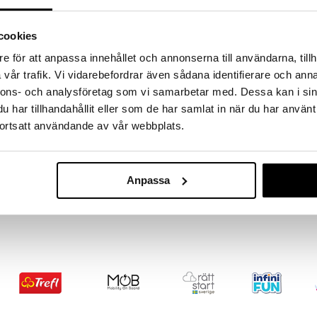
 ett exklusivt nytt material som liknar äkta päls, både
ilkeslen yta. Kroppen har en lätt vikt och följsam
cookies
ålla och krama.
e för att anpassa innehållet och annonserna till användarna, tillh
änsla och trygg komfort. Passar lika bra för lek som
vår trafik. Vi vidarebefordrar även sådana identifierare och anna
garanterat går hem varje gång.
nnons- och analysföretag som vi samarbetar med. Dessa kan i sin
har tillhandahållit eller som de har samlat in när du har använt
ortsatt användande av vår webbplats.
Teddykompani
Liggande Björ
Anpassa
TEDDYKOMPANI
199
kr