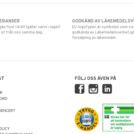
VERANSER
GODKÄND AV LÄKEMEDELSV
gda före 14:00 (gäller varor i lager)
EU-logotypen är symbolen som visar
 ut från oss samma dag.
godkända av Läkemedelsverket gä
försäljning av läkemedel.
ST
FÖLJ OSS ÄVEN PÅ
AR
NORD
LUENCER?
OLICY