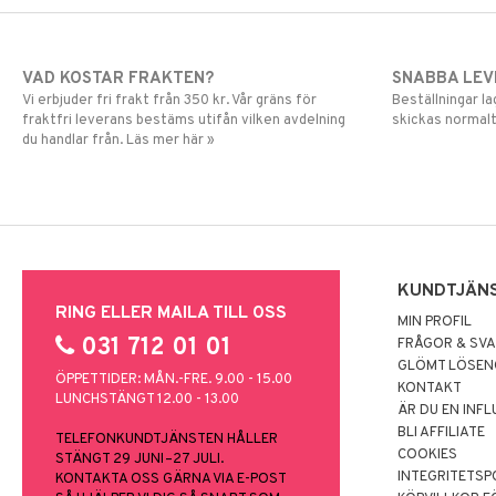
VAD KOSTAR FRAKTEN?
SNABBA LE
Vi erbjuder fri frakt från 350 kr. Vår gräns för
Beställningar la
fraktfri leverans bestäms utifån vilken avdelning
skickas normalt
du handlar från. Läs mer här »
KUNDTJÄN
RING ELLER MAILA TILL OSS
MIN PROFIL
031 712 01 01
FRÅGOR & SV
GLÖMT LÖSE
ÖPPETTIDER: MÅN.-FRE. 9.00 - 15.00
KONTAKT
LUNCHSTÄNGT 12.00 - 13.00
ÄR DU EN INF
BLI AFFILIATE
TELEFONKUNDTJÄNSTEN HÅLLER
COOKIES
STÄNGT 29 JUNI–27 JULI.
INTEGRITETSP
KONTAKTA OSS GÄRNA VIA E-POST