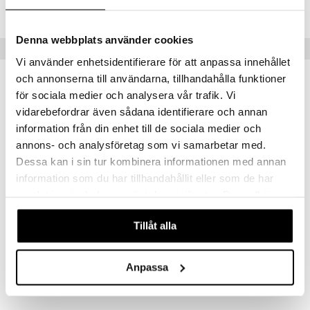
Lägsta pris senaste 30 dagarna: 199 kr
Denna webbplats använder cookies
Tips till dig
Vi använder enhetsidentifierare för att anpassa innehållet
och annonserna till användarna, tillhandahålla funktioner
för sociala medier och analysera vår trafik. Vi
vidarebefordrar även sådana identifierare och annan
information från din enhet till de sociala medier och
annons- och analysföretag som vi samarbetar med.
Dessa kan i sin tur kombinera informationen med annan
information som du har tillhandahållit eller som de har
samlat in när du har använt deras tjänster. Du godkänner
våra cookies vid fortsatt användande av vår webbplats.
Teddykompaniet Serafur Liggande Björn Brun
Teddykompaniet Serafur Liggande Flodhäst Aprikos
Tillåt alla
TEDDYKOMPANIET
TEDDYKOMPANIET
199
199
kr
kr
Anpassa