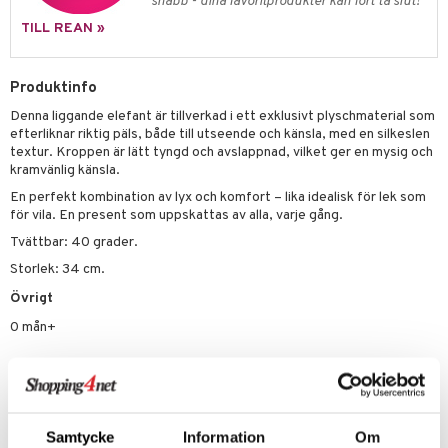
snabb - dina favoritprodukter kan fort ta slut!
 Patrol
TILL REAN »
tson & Findus
Produktinfo
pi Långstrump
Denna liggande elefant är tillverkad i ett exklusivt plyschmaterial som
kemon
efterliknar riktig päls, både till utseende och känsla, med en silkeslen
textur. Kroppen är lätt tyngd och avslappnad, vilket ger en mysig och
amashjältarna
kramvänlig känsla.
ållan
En perfekt kombination av lyx och komfort – lika idealisk för lek som
för vila. En present som uppskattas av alla, varje gång.
derman
Tvättbar: 40 grader.
er Mario
Storlek: 34 cm.
Övrigt
0 mån+
Artikelnr
TTN30-1-XX
Samtycke
Information
Om