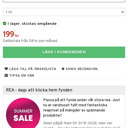
tyrt
gtoys
s
O Classic
saker
ens Barn
ney
O Creator
o
uslek
I lager, skickas omgående
ållan
ney Prinsessor
GO Disney
badabado
andlek
199
kr
ffi Love
l
O Disney Princess
ki
mhus-leksaker
tar
Delbetala från 58 kr per månad.
zen
GO DUPLO
mhus-spel
tar
LÄGG I KUNDVAGNEN
ta Gris
O Friends
0 bitar
el
änst
ry Potter
O Minecraft
LÄGG TILL PÅ ÖNSKELISTA
SKRIV RECENSION
sel
aterial
spel
 & svar
TIPSA EN VÄN
lo Kitty
GO Ninjago
ssel
set
psspel
produkt
.L.
GO Speed Champions
REA - dags att klicka hem fynden
illbehör
Måla
elningen
mma Mu
GO Spidey
erial
Passa på att fynda under vår stora rea. Just
tik
nu är varuhuset fyllt med fantastiska
le
O Super Heroes
s
reapriser på mängder av spännande
produkter!
min
ic
Rean pågår fram till 31/8-2026, men var
Little Pony