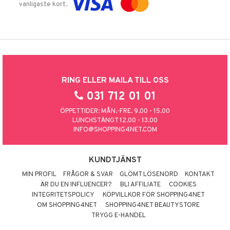
vanligaste kort.
RING ELLER MAILA TILL OSS
031 712 01 01
ÖPPETTIDER: MÅN.-FRE. 9.00 - 15.00
LUNCHSTÄNGT 12.00 - 13.00
INFO@SHOPPING4NET.COM
KUNDTJÄNST
MIN PROFIL
FRÅGOR & SVAR
GLÖMT LÖSENORD
KONTAKT
ÄR DU EN INFLUENCER?
BLI AFFILIATE
COOKIES
INTEGRITETSPOLICY
KÖPVILLKOR FÖR SHOPPING4NET
OM SHOPPING4NET
SHOPPING4NET BEAUTYSTORE
TRYGG E-HANDEL