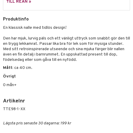
TILL REAN »
 Patrol
tson & Findus
Produktinfo
En klassisk nalle med tidlös design!
pi Långstrump
kemon
Den har mjuk, lurvig päls och ett vänligt uttryck som snabbt gör den till
en trygg lekkamrat. Passar lika bra för lek som för mysiga stunder.
amashjältarna
Med sitt retroinspirerade utseende och sina mjuka färger blir nallen
även en fin detalj i barnrummet. En uppskattad present till dop,
ållan
födelsedag eller som gåva till en nyfödd.
Mått
: ca 40 cm.
derman
Övrigt
er Mario
0 mån+
Artikelnr
TTE98-1-XX
Lägsta pris senaste 30 dagarna: 199 kr