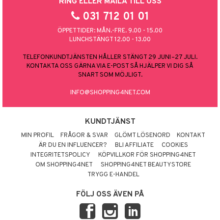
RING ELLER MAILA TILL OSS
031 712 01 01
ÖPPETTIDER: MÅN.-FRE. 9.00 - 15.00
LUNCHSTÄNGT 12.00 - 13.00
TELEFONKUNDTJÄNSTEN HÅLLER STÄNGT 29 JUNI–27 JULI.
KONTAKTA OSS GÄRNA VIA E-POST SÅ HJÄLPER VI DIG SÅ
SNART SOM MÖJLIGT.
INFO@SHOPPING4NET.COM
KUNDTJÄNST
MIN PROFIL
FRÅGOR & SVAR
GLÖMT LÖSENORD
KONTAKT
ÄR DU EN INFLUENCER?
BLI AFFILIATE
COOKIES
INTEGRITETSPOLICY
KÖPVILLKOR FÖR SHOPPING4NET
OM SHOPPING4NET
SHOPPING4NET BEAUTYSTORE
TRYGG E-HANDEL
FÖLJ OSS ÄVEN PÅ