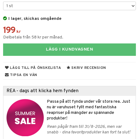
tyrt
gtoys
s
O Classic
saker
ens Barn
I lager, skickas omgående
ney
O Creator
o
uslek
199
ållan
ney Prinsessor
GO Disney
kr
badabado
andlek
Delbetala från 58 kr per månad.
ffi Love
l
O Disney Princess
ki
mhus-leksaker
tar
LÄGG I KUNDVAGNEN
zen
GO DUPLO
mhus-spel
tar
ta Gris
O Friends
0 bitar
el
LÄGG TILL PÅ ÖNSKELISTA
SKRIV RECENSION
änst
ry Potter
O Minecraft
TIPSA EN VÄN
sel
aterial
spel
 & svar
lo Kitty
GO Ninjago
ssel
set
psspel
REA - dags att klicka hem fynden
produkt
.L.
GO Speed Champions
illbehör
Måla
Passa på att fynda under vår stora rea. Just
elningen
mma Mu
GO Spidey
nu är varuhuset fyllt med fantastiska
erial
reapriser på mängder av spännande
tik
le
O Super Heroes
produkter!
s
min
ic
Rean pågår fram till 31/8-2026, men var
snabb - dina favoritprodukter kan fort ta slut!
Little Pony