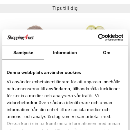
Tips till dig
Samtycke
Information
Om
Denna webbplats använder cookies
Vi använder enhetsidentifierare för att anpassa innehållet
Teddykompaniet Retro Pals Apa
Teddykompaniet Retro Pals Groda
TEDDYKOMPANIET
TEDDYKOMPANIET
och annonserna till användarna, tillhandahålla funktioner
för sociala medier och analysera vår trafik. Vi
129
129
kr
kr
vidarebefordrar även sådana identifierare och annan
information från din enhet till de sociala medier och
annons- och analysföretag som vi samarbetar med.
Dessa kan i sin tur kombinera informationen med annan