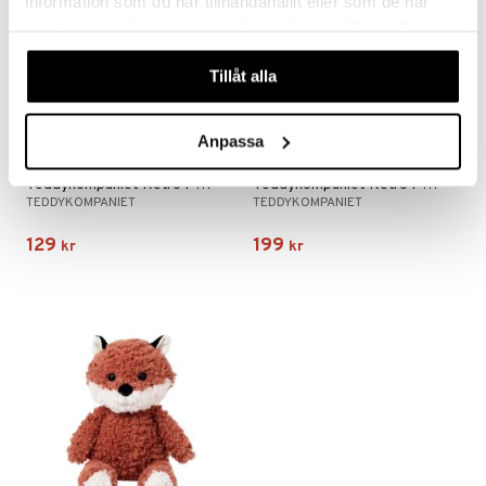
information som du har tillhandahållit eller som de har
samlat in när du har använt deras tjänster. Du godkänner
våra cookies vid fortsatt användande av vår webbplats.
Tillåt alla
Anpassa
Teddykompaniet Retro Pals Kanin
Teddykompaniet Retro Pals Kanin Stor
TEDDYKOMPANIET
TEDDYKOMPANIET
129
199
kr
kr