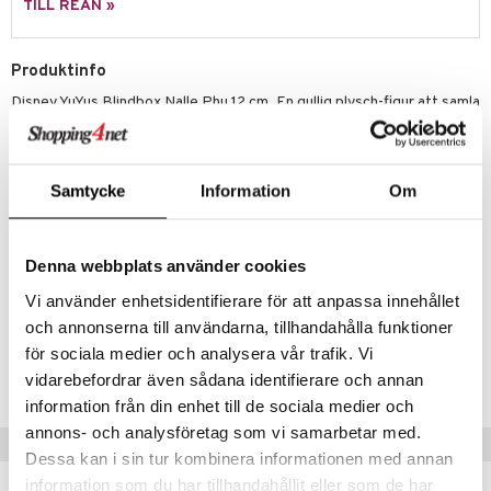
TILL REAN »
 Patrol
tson & Findus
Produktinfo
Disney YuYus Blindbox Nalle Phu 12 cm. En gullig plysch-figur att samla
pi Långstrump
på. Med nyckelring som passar perfekt att fästa på din väska,
kemon
nyckelknippa eller vad du vill.
Samla alla 9 supersöta varianter! Vilken du får blir en överraskning!
amashjältarna
Samtycke
Information
Om
Övrigt
ållan
1 år+
derman
Denna webbplats använder cookies
er Mario
Artikelnr
Vi använder enhetsidentifierare för att anpassa innehållet
TYU03-1-XX
och annonserna till användarna, tillhandahålla funktioner
för sociala medier och analysera vår trafik. Vi
Lägsta pris senaste 30 dagarna: 259 kr
vidarebefordrar även sådana identifierare och annan
information från din enhet till de sociala medier och
annons- och analysföretag som vi samarbetar med.
Tips till dig
Dessa kan i sin tur kombinera informationen med annan
information som du har tillhandahållit eller som de har