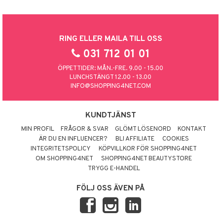
RING ELLER MAILA TILL OSS
031 712 01 01
ÖPPETTIDER: MÅN.-FRE. 9.00 - 15.00
LUNCHSTÄNGT 12.00 - 13.00
INFO@SHOPPING4NET.COM
KUNDTJÄNST
MIN PROFIL
FRÅGOR & SVAR
GLÖMT LÖSENORD
KONTAKT
ÄR DU EN INFLUENCER?
BLI AFFILIATE
COOKIES
INTEGRITETSPOLICY
KÖPVILLKOR FÖR SHOPPING4NET
OM SHOPPING4NET
SHOPPING4NET BEAUTYSTORE
TRYGG E-HANDEL
FÖLJ OSS ÄVEN PÅ