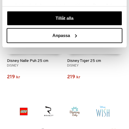
samlat in när du har använt deras tjänster. Du godkänner
våra cookies vid fortsatt användande av vår webbplats.
Tillåt alla
Anpassa
Disney Nalle Puh 25 cm
Disney Tiger 25 cm
DISNEY
DISNEY
219
219
kr
kr