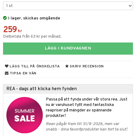
tyrt
gtoys
s
O Classic
saker
ens Barn
I lager, skickas omgående
ney
O Creator
o
uslek
259
ållan
ney Prinsessor
GO Disney
kr
badabado
andlek
Delbetala från 63 kr per månad.
ffi Love
l
O Disney Princess
ki
mhus-leksaker
tar
LÄGG I KUNDVAGNEN
zen
GO DUPLO
mhus-spel
tar
ta Gris
O Friends
0 bitar
el
LÄGG TILL PÅ ÖNSKELISTA
SKRIV RECENSION
änst
ry Potter
O Minecraft
TIPSA EN VÄN
sel
aterial
spel
 & svar
lo Kitty
GO Ninjago
ssel
set
psspel
REA - dags att klicka hem fynden
produkt
.L.
GO Speed Champions
illbehör
Måla
Passa på att fynda under vår stora rea. Just
elningen
mma Mu
GO Spidey
nu är varuhuset fyllt med fantastiska
erial
reapriser på mängder av spännande
tik
le
O Super Heroes
produkter!
s
min
ic
Rean pågår fram till 31/8-2026, men var
snabb - dina favoritprodukter kan fort ta slut!
Little Pony