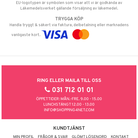
EU-logotypen är symbolen som visar att vi är godkända av
Läkemedelsverket gällande försäljning av läkemedel.
TRYGGA KÖP
Handla tryggt & säkert via faktura, delbetalning eller marknadens
vanligaste kort.
RING ELLER MAILA TILL OSS
031 712 01 01
ÖPPETTIDER: MÅN.-FRE. 9.00 - 15.00
LUNCHSTÄNGT 12.00 - 13.00
INFO@SHOPPING4NET.COM
KUNDTJÄNST
MIN PROFIL
FRÅGOR & SVAR
GLÖMT LÖSENORD
KONTAKT