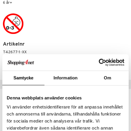
erial
6 år+
tik
s
Artikelnr
T42677-1-XX
Lägsta pris senaste 30 dagarna: 299 kr
Samtycke
Information
Om
Tips till dig
Denna webbplats använder cookies
Vi använder enhetsidentifierare för att anpassa innehållet
och annonserna till användarna, tillhandahålla funktioner
för sociala medier och analysera vår trafik. Vi
vidarebefordrar även sådana identifierare och annan