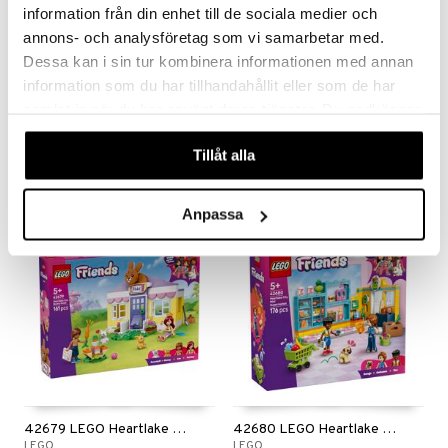
information från din enhet till de sociala medier och
annons- och analysföretag som vi samarbetar med.
Dessa kan i sin tur kombinera informationen med annan
information som du har tillhandahållit eller som de har
42675 LEGO Friends Enhörningsbil Tårtleveranser
42678 LEGO Friends Djurtillbehörsbil
samlat in när du har använt deras tjänster. Du godkänner
LEGO
LEGO
våra cookies vid fortsatt användande av vår webbplats.
109
219
kr
kr
Tillåt alla
Anpassa
42679 LEGO Heartlake Citys Kaninhotell
42680 LEGO Heartlake Citys Närbutik
LEGO
LEGO