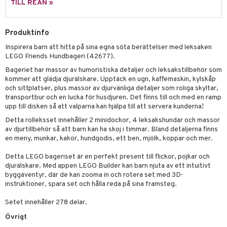
TILL REAN »
 Patrol
 & Köksredskap
r
tson & Findus
dning
Produktinfo
bil
Inspirera barn att hitta på sina egna söta berättelser med leksaken
pi Långstrump
tyrt
LEGO Friends Hundbageri (42677).
kemon
saker
Bageriet har massor av humoristiska detaljer och leksakstillbehör som
kommer att glädja djurälskare. Upptäck en ugn, kaffemaskin, kylskåp
amashjältarna
o
uslek
och sittplatser, plus massor av djurvänliga detaljer som roliga skyltar,
transportbur och en lucka för husdjuren. Det finns till och med en ramp
ållan
badabado
andlek
upp till disken så att valparna kan hjälpa till att servera kunderna!
derman
ki
Detta rolleksset innehåller 2 minidockor, 4 leksakshundar och massor
mhus-leksaker
tar
av djurtillbehör så att barn kan ha skoj i timmar. Bland detaljerna finns
er Mario
mhus-spel
en meny, munkar, kakor, hundgodis, ett ben, mjölk, koppar och mer.
tar
Detta LEGO bageriset är en perfekt present till flickor, pojkar och
0 bitar
el
änst
djurälskare. Med appen LEGO Builder kan barn njuta av ett intuitivt
sel
aterial
spel
byggäventyr, där de kan zooma in och rotera set med 3D-
 & svar
instruktioner, spara set och hålla reda på sina framsteg.
ssel
set
psspel
produkt
Setet innehåller 278 delar.
illbehör
Måla
Övrigt
elningen