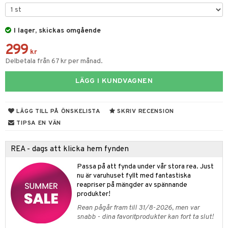
gtoys
s
O Classic
ens Barn
I lager, skickas omgående
ney
O Creator
299
ållan
ney Prinsessor
GO Disney
kr
Delbetala från 67 kr per månad.
ffi Love
l
O Disney Princess
LÄGG I KUNDVAGNEN
zen
GO DUPLO
ta Gris
GO Friends
LÄGG TILL PÅ ÖNSKELISTA
SKRIV RECENSION
ry Potter
O Minecraft
TIPSA EN VÄN
lo Kitty
GO Ninjago
REA - dags att klicka hem fynden
.L.
GO Speed Champions
Passa på att fynda under vår stora rea. Just
mma Mu
GO Spidey
nu är varuhuset fyllt med fantastiska
reapriser på mängder av spännande
le
O Super Heroes
produkter!
min
ic
Rean pågår fram till 31/8-2026, men var
snabb - dina favoritprodukter kan fort ta slut!
Little Pony
us