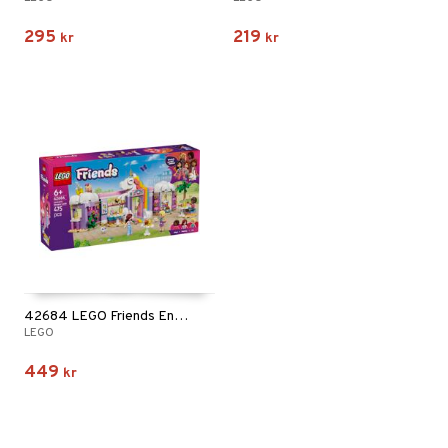
295
219
kr
kr
42684 LEGO Friends Enhörningsdrömkafé
LEGO
449
kr