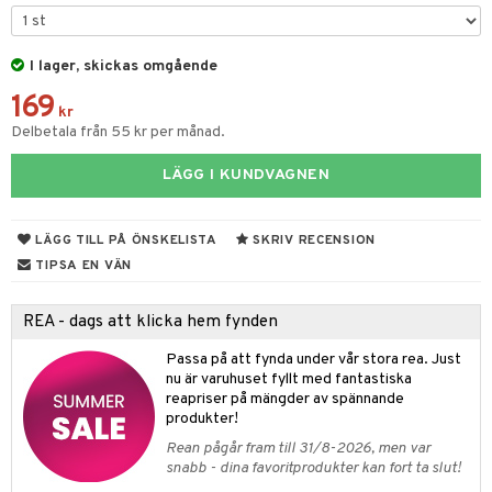
gtoys
figurer
ens Barn
I lager, skickas omgående
ons Åberg
169
ållan
blarna
anicals
us
kr
Delbetala från 55 kr per månad.
ffi Love
mse
tnite
 & Köksredskap
r
LÄGG I KUNDVAGNEN
tman
GO Bluey
dning
bil
libompa
O City
tyrt
LÄGG TILL PÅ ÖNSKELISTA
SKRIV RECENSION
s
O Classic
saker
TIPSA EN VÄN
ney
O Creator
o
uslek
REA - dags att klicka hem fynden
ney Prinsessor
GO Disney
badabado
andlek
Passa på att fynda under vår stora rea. Just
l
O Disney Princess
ki
mhus-leksaker
nu är varuhuset fyllt med fantastiska
tar
reapriser på mängder av spännande
zen
GO DUPLO
mhus-spel
tar
produkter!
ta Gris
O Friends
Rean pågår fram till 31/8-2026, men var
0 bitar
el
snabb - dina favoritprodukter kan fort ta slut!
änst
ry Potter
O Minecraft