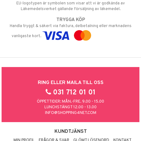
EU-logotypen är symbolen som visar att vi är godkända av
Läkemedelsverket gällande försäljning av läkemedel.
TRYGGA KÖP
Handla tryggt & säkert via faktura, delbetalning eller marknadens
vanligaste kort.
RING ELLER MAILA TILL OSS
031 712 01 01
ÖPPETTIDER: MÅN.-FRE. 9.00 - 15.00
LUNCHSTÄNGT 12.00 - 13.00
INFO@SHOPPING4NET.COM
KUNDTJÄNST
MIN PROFIL
FRÅGOR & SVAR
GLÖMT LÖSENORD
KONTAKT