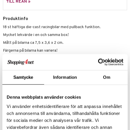
sel
aterial
spel
TILL REAN »
 & svar
lo Kitty
GO Ninjago
ssel
set
psspel
produkt
.L.
GO Speed Champions
Produktinfo
illbehör
Måla
elningen
18 st häftiga die-cast racingbilar med pullback funktion.
mma Mu
GO Spidey
erial
Mycket lekvärde i en och samma box!
tik
le
O Super Heroes
s
Mått på bilarna ca 7,5 x 3,6 x 2 cm.
min
ic
Färgerna på bilarna kan variera!
Little Pony
Övrigt
 Patrol
3 år+
Samtycke
Information
Om
tson & Findus
pi Långstrump
Denna webbplats använder cookies
kemon
Vi använder enhetsidentifierare för att anpassa innehållet
amashjältarna
Artikelnr
och annonserna till användarna, tillhandahålla funktioner
TSN34-1-XX
ållan
för sociala medier och analysera vår trafik. Vi
derman
vidarebefordrar även sådana identifierare och annan