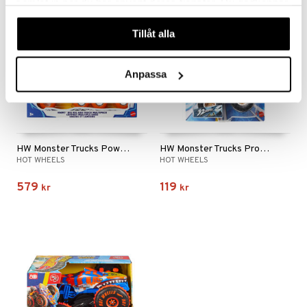
samlat in när du har använt deras tjänster. Du godkänner
våra cookies vid fortsatt användande av vår webbplats.
Tillåt alla
Anpassa
HW Monster Trucks Power Smashers Multipack
HW Monster Trucks Promo Pack
HOT WHEELS
HOT WHEELS
579
119
kr
kr