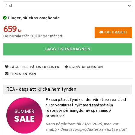
gtoys
figurer
ens Barn
I lager, skickas omgående
ons Åberg
659
ållan
blarna
anicals
us
kr
FRI FRAKT!
Delbetala från 100 kr per månad.
ffi Love
mse
tnite
 & Köksredskap
r
LÄGG I KUNDVAGNEN
tman
GO Bluey
dning
bil
libompa
O City
tyrt
LÄGG TILL PÅ ÖNSKELISTA
SKRIV RECENSION
s
O Classic
saker
TIPSA EN VÄN
ney
O Creator
o
uslek
REA - dags att klicka hem fynden
ney Prinsessor
GO Disney
badabado
andlek
Passa på att fynda under vår stora rea. Just
l
O Disney Princess
ki
mhus-leksaker
tar
nu är varuhuset fyllt med fantastiska
reapriser på mängder av spännande
zen
GO DUPLO
mhus-spel
tar
produkter!
ta Gris
O Friends
Rean pågår fram till 31/8-2026, men var
0 bitar
el
snabb - dina favoritprodukter kan fort ta slut!
änst
ry Potter
O Minecraft