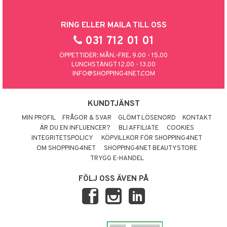
RING ELLER MAILA TILL OSS
031 712 01 01
ÖPPETTIDER: MÅN.-FRE. 9.00 - 15.00
LUNCHSTÄNGT 12.00 - 13.00
INFO@SHOPPING4NET.COM
KUNDTJÄNST
MIN PROFIL
FRÅGOR & SVAR
GLÖMT LÖSENORD
KONTAKT
ÄR DU EN INFLUENCER?
BLI AFFILIATE
COOKIES
INTEGRITETSPOLICY
KÖPVILLKOR FÖR SHOPPING4NET
OM SHOPPING4NET
SHOPPING4NET BEAUTYSTORE
TRYGG E-HANDEL
FÖLJ OSS ÄVEN PÅ