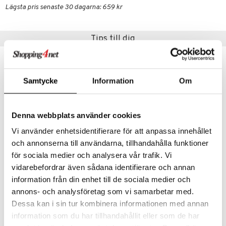
Lägsta pris senaste 30 dagarna: 659 kr
er Mario
Tips till dig
Samtycke
Information
Om
Denna webbplats använder cookies
Vi använder enhetsidentifierare för att anpassa innehållet
och annonserna till användarna, tillhandahålla funktioner
för sociala medier och analysera vår trafik. Vi
HW Monster Truck 1:64
HW Monster Trucks Dragon Demolition
vidarebefordrar även sådana identifierare och annan
HOT WHEELS
HOT WHEELS
information från din enhet till de sociala medier och
annons- och analysföretag som vi samarbetar med.
119
799
kr
kr
Dessa kan i sin tur kombinera informationen med annan
information som du har tillhandahållit eller som de har