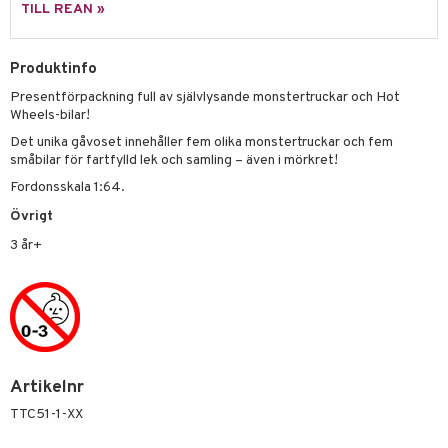
sel
aterial
spel
TILL REAN »
 & svar
lo Kitty
GO Ninjago
ssel
set
psspel
produkt
.L.
GO Speed Champions
Produktinfo
illbehör
Måla
elningen
mma Mu
GO Spidey
Presentförpackning full av självlysande monstertruckar och Hot
erial
Wheels-bilar!
tik
le
O Super Heroes
Det unika gåvoset innehåller fem olika monstertruckar och fem
s
småbilar för fartfylld lek och samling – även i mörkret!
min
ic
Fordonsskala 1:64.
Little Pony
Övrigt
 Patrol
3 år+
tson & Findus
pi Långstrump
kemon
amashjältarna
Artikelnr
ållan
TTC51-1-XX
derman