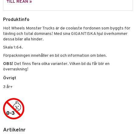
sel
aterial
spel
TILL REAN »
 & svar
lo Kitty
GO Ninjago
ssel
set
psspel
produkt
.L.
GO Speed Champions
Produktinfo
illbehör
Måla
elningen
Hot Wheels Monster Trucks är de coolaste fordonen som byggts för
mma Mu
GO Spidey
erial
tävling och total dominans! Med sina GIGANTISKA hjul överkommer
tik
le
dessa bilar alla hinder.
O Super Heroes
s
Skala 1:64.
min
ic
Förpackningen innehåller en bil och information om bilen.
Little Pony
OBS!
Det finns flera olika varianter. Vilken bil du får blir en
överraskning!
 Patrol
Övrigt
tson & Findus
3 år+
pi Långstrump
kemon
amashjältarna
ållan
Artikelnr
derman