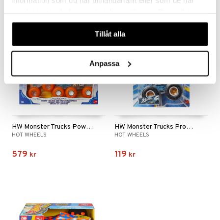
samlat in när du har använt deras tjänster. Du godkänner
våra cookies vid fortsatt användande av vår webbplats.
Tillåt alla
Anpassa
HW Monster Trucks Power Smashers Multipack
HW Monster Trucks Promo Pack
HOT WHEELS
HOT WHEELS
579
119
kr
kr