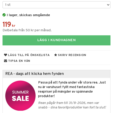
gtoys
figurer
ens Barn
I lager, skickas omgående
ons Åberg
119
ållan
blarna
anicals
us
kr
Delbetala från 50 kr per månad.
ffi Love
mse
tnite
 & Köksredskap
r
LÄGG I KUNDVAGNEN
tman
GO Bluey
dning
bil
libompa
O City
tyrt
LÄGG TILL PÅ ÖNSKELISTA
SKRIV RECENSION
s
O Classic
saker
TIPSA EN VÄN
ney
O Creator
o
uslek
REA - dags att klicka hem fynden
ney Prinsessor
GO Disney
badabado
andlek
Passa på att fynda under vår stora rea. Just
l
O Disney Princess
ki
mhus-leksaker
nu är varuhuset fyllt med fantastiska
tar
reapriser på mängder av spännande
zen
GO DUPLO
mhus-spel
tar
produkter!
ta Gris
O Friends
Rean pågår fram till 31/8-2026, men var
0 bitar
el
snabb - dina favoritprodukter kan fort ta slut!
änst
ry Potter
O Minecraft