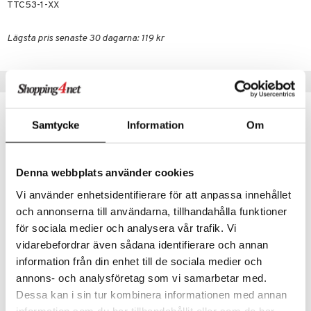
TTC53-1-XX
er Mario
Lägsta pris senaste 30 dagarna: 119 kr
Tips till dig
Samtycke
Information
Om
Denna webbplats använder cookies
Vi använder enhetsidentifierare för att anpassa innehållet
och annonserna till användarna, tillhandahålla funktioner
för sociala medier och analysera vår trafik. Vi
vidarebefordrar även sådana identifierare och annan
HW Monster Trucks Dragon Demolition
HW Monster Trucks Glow In The Dark Multipack
information från din enhet till de sociala medier och
HOT WHEELS
HOT WHEELS
annons- och analysföretag som vi samarbetar med.
Dessa kan i sin tur kombinera informationen med annan
799
659
kr
kr
information som du har tillhandahållit eller som de har