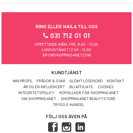
RING ELLER MAILA TILL OSS
031 712 01 01
ÖPPETTIDER: MÅN.-FRE. 9.00 - 15.00
LUNCHSTÄNGT 12.00 - 13.00
INFO@SHOPPING4NET.COM
KUNDTJÄNST
MIN PROFIL
FRÅGOR & SVAR
GLÖMT LÖSENORD
KONTAKT
ÄR DU EN INFLUENCER?
BLI AFFILIATE
COOKIES
INTEGRITETSPOLICY
KÖPVILLKOR FÖR SHOPPING4NET
OM SHOPPING4NET
SHOPPING4NET BEAUTYSTORE
TRYGG E-HANDEL
FÖLJ OSS ÄVEN PÅ