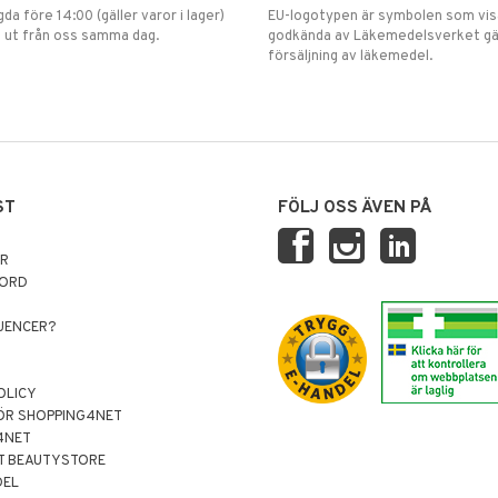
gda före 14:00 (gäller varor i lager)
EU-logotypen är symbolen som visar
 ut från oss samma dag.
godkända av Läkemedelsverket gä
försäljning av läkemedel.
ST
FÖLJ OSS ÄVEN PÅ
AR
NORD
LUENCER?
OLICY
ÖR SHOPPING4NET
4NET
T BEAUTYSTORE
DEL