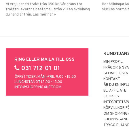
Vi erbjuder fri frakt från 350 kr. Vår gräns för
Beställningar la
fraktfri leverans bestäms utifån vilken avdelning
skickas normalt
du handlar från. Läs mer här »
KUNDTJÄN
RING ELLER MAILA TILL OSS
MIN PROFIL
031 712 01 01
FRÅGOR & SV
GLÖMT LÖSE
ÖPPETTIDER: MÅN.-FRE. 9.00 - 15.00
KONTAKT
LUNCHSTÄNGT 12.00 - 13.00
ÄR DU EN INF
INFO@SHOPPING4NET.COM
BLI AFFILIATE
COOKIES
INTEGRITETSP
KÖPVILLKOR F
OM SHOPPING
SHOPPING4NE
TRYGG E-HAN