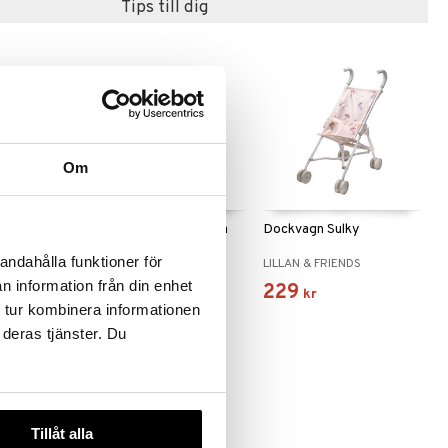
Tips till dig
Om
a 28 cm
Babydockor Max & Mia
Dockvagn Sulky
33 cm
andahålla funktioner för
DS
LILLAN & FRIENDS
LILLAN & FRIENDS
n information från din enhet
399
229
kr
kr
 tur kombinera informationen
 deras tjänster. Du
Tillåt alla