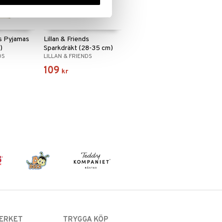
ds Pyjamas
Lillan & Friends
)
Sparkdräkt (28-35 cm)
DS
LILLAN & FRIENDS
109
kr
ERKET
TRYGGA KÖP