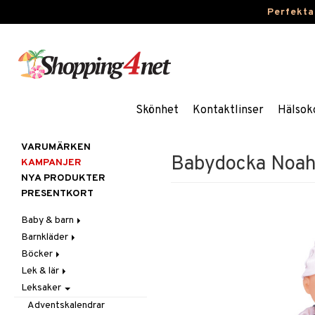
Perfekta
Skönhet
Kontaktlinser
Hälsok
VARUMÄRKEN
Babydocka Noa
KAMPANJER
NYA PRODUKTER
PRESENTKORT
Baby & barn
Barnkläder
Accessoarer
Böcker
Aktivitet
Accessoarer
För håret
Lek & lär
Äta
Badkläder & UV-kläder
Dagböcker
Hattar & Mössor
Babygym
Kepsar & Solhattar
Leksaker
Badrockar & Handdukar
Klänningar
Läs & Lär
Experiment
Övrigt
Babysitters
Barnservis
Barnvagnstillbehör
Nederdelar
Målarböcker
Inlärningsspel
Plånböcker
Bit & Skallra
Haklappar
Adventskalendrar