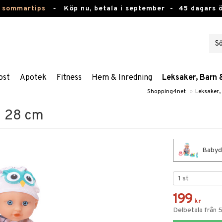
 sommartips
-
Köp nu, betala i september -
45 dagars 
ost
Apotek
Fitness
Hem & Inredning
Leksaker, Barn 
Shopping4net
»
Leksaker,
h 28 cm
Babyd
199
kr
Delbetala från 