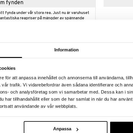
hem fynden
tt fynda under vår stora rea. Just nu är varuhuset
fantastiska reapriser på mängder av spännande
!
 fram till 31/8-2026, men var snabb - dina
ukter kan fort ta slut!
N »
Information
Babydocka Ell
cookies
a som älskar att vara nära och bli ompysslad. Setet
a, matskål, nappflaska och två skedar. Dockan är 28
e för att anpassa innehållet och annonserna till användarna, tillh
LILLAN & FRIEN
vår trafik. Vi vidarebefordrar även sådana identifierare och anna
199
kr
llbehör och dockkläder för dockor i storlek 28-35
nnons- och analysföretag som vi samarbetar med. Dessa kan i sin
har tillhandahållit eller som de har samlat in när du har använt
om behövs för oändlig docklek. Omsorgsfullt utvecklat
ortsatt användande av vår webbplats.
eativ och fantasifull lek med dockor. Låt barnen mixa
der och tillbehör som passar dockor i olika
Anpassa