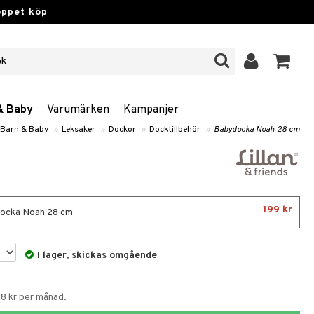
öppet köp
& Baby
Varumärken
Kampanjer
 Barn & Baby
»
Leksaker
»
Dockor
»
Docktillbehör
»
Babydocka Noah 28 cm
199 kr
ocka Noah 28 cm
I lager, skickas omgående
58 kr per månad.