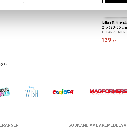
Lillan & Frien
2-p (28-35 cm
LILLAN & FRIEN
139
kr
9 kr
VERANSER
GODKÄND AV LÄKEMEDELSV