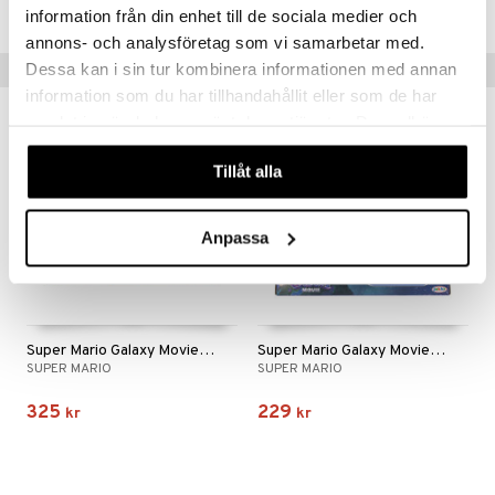
Lägsta pris senaste 30 dagarna: 229 kr
information från din enhet till de sociala medier och
 Patrol
annons- och analysföretag som vi samarbetar med.
tson & Findus
Dessa kan i sin tur kombinera informationen med annan
Tips till dig
information som du har tillhandahållit eller som de har
pi Långstrump
samlat in när du har använt deras tjänster. Du godkänner
kemon
våra cookies vid fortsatt användande av vår webbplats.
Tillåt alla
amashjältarna
ållan
Anpassa
derman
er Mario
Super Mario Galaxy Movie Diorama
Super Mario Galaxy Movie Vehicle & Luigi
SUPER MARIO
SUPER MARIO
325
229
kr
kr