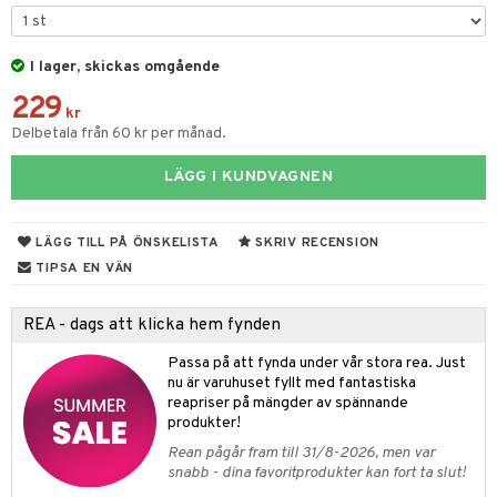
gtoys
ens Barn
I lager, skickas omgående
229
ållan
kr
Delbetala från 60 kr per månad.
ffi Love
LÄGG I KUNDVAGNEN
kåp
ndby
n
LÄGG TILL PÅ ÖNSKELISTA
SKRIV RECENSION
dby Stockholm
etsfordon
star & Gungdjur
TIPSA EN VÄN
min
ar
figurer
REA - dags att klicka hem fynden
pi Hoppetossa
banor
ons Åberg
Passa på att fynda under vår stora rea. Just
i Villa Villerkulla
ndkår
blarna
anicals
us
nu är varuhuset fyllt med fantastiska
reapriser på mängder av spännande
is
mse
tnite
 & Köksredskap
r
produkter!
g
tman
GO Bluey
dning
Rean pågår fram till 31/8-2026, men var
bil
snabb - dina favoritprodukter kan fort ta slut!
libompa
O City
tyrt