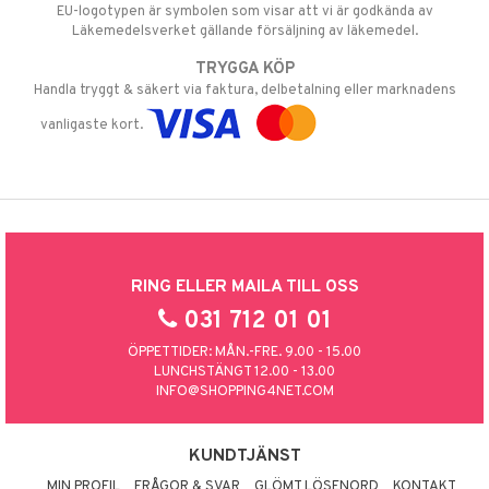
EU-logotypen är symbolen som visar att vi är godkända av
Läkemedelsverket gällande försäljning av läkemedel.
TRYGGA KÖP
Handla tryggt & säkert via faktura, delbetalning eller marknadens
vanligaste kort.
RING ELLER MAILA TILL OSS
031 712 01 01
ÖPPETTIDER: MÅN.-FRE. 9.00 - 15.00
LUNCHSTÄNGT 12.00 - 13.00
INFO@SHOPPING4NET.COM
KUNDTJÄNST
MIN PROFIL
FRÅGOR & SVAR
GLÖMT LÖSENORD
KONTAKT