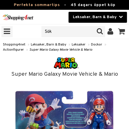
Perfekta sommartips
-
45 dagars öppet köp
Leksaker, Barn & Baby
RKEN
Skönhet
JER
ODUKTER
Kontaktlinser
Shopping4net
»
Leksaker, Barn & Baby
»
Leksaker
»
Dockor
»
Actionfigurer
»
Super Mario Galaxy Movie Vehicle & Mario
TKORT
Hälsokost
Apotek
arn
Super Mario Galaxy Movie Vehicle & Mario
er
oarer
Fitness
 håret
et
oarer
Hem & Inredning
tar & Mössor
bygym
sar & Solhattar
der & UV-kläder
ker
Leksaker, Barn & Baby
igt
ysitters
nservis
kar & Handdukar
ngar
är
ment
Varumärken
nböcker
 & Skallra
lappar
nstillbehör
elar
öcker
ngsspel
skalendrar
Kampanjer
ycken
iler
lådor & Matförvaring
gings
d/Mamma
lar
tböcker
ment
k