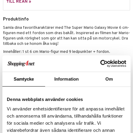
TILL REAN »
s
O Classic
saker
ney
O Creator
Produktinfo
o
uslek
Samla dina favoritkaraktärer med The Super Mario Galaxy Movie 6 cm-
ney Prinsessor
GO Disney
badabado
andlek
figuren med ett fordon som dras bakåt. Inspirerad av filmen har Mario-
l
figuren unik rörlighet som gör att han kan sitta på sin motorcykel. Dra
O Disney Princess
ki
mhus-leksaker
tar
tillbaka och se honom åka iväg!
zen
GO DUPLO
mhus-spel
tar
Innehåller: 1 st 6 cm Mario-figur med 9 ledpunkter + fordon.
ta Gris
O Friends
Övrigt
0 bitar
el
änst
ry Potter
3 år+
O Minecraft
sel
aterial
spel
 & svar
Samtycke
Information
Om
lo Kitty
GO Ninjago
ssel
set
psspel
produkt
.L.
GO Speed Champions
illbehör
Måla
elningen
Denna webbplats använder cookies
mma Mu
GO Spidey
erial
Vi använder enhetsidentifierare för att anpassa innehållet
tik
le
O Super Heroes
Artikelnr
s
och annonserna till användarna, tillhandahålla funktioner
TSM48-1-XX
min
ic
för sociala medier och analysera vår trafik. Vi
Little Pony
vidarebefordrar även sådana identifierare och annan