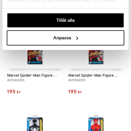
samlat in när du har använt deras tjänster. Du godkänner
våra cookies vid fortsatt användande av vår webbplats.
Tillåt alla
Anpassa
Marvel Spider-Man Figure Ghost Spider Titan Hero
Marvel Spider-Man Figure Miles Morales Titan Hero
AVENGERS
AVENGERS
195
195
kr
kr