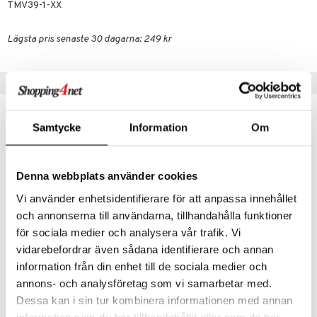
TMV39-1-XX
 Patrol
Lägsta pris senaste 30 dagarna: 249 kr
tson & Findus
pi Långstrump
Tips till dig
kemon
amashjältarna
Samtycke
Information
Om
ållan
derman
Denna webbplats använder cookies
er Mario
Vi använder enhetsidentifierare för att anpassa innehållet
och annonserna till användarna, tillhandahålla funktioner
för sociala medier och analysera vår trafik. Vi
vidarebefordrar även sådana identifierare och annan
Marvel Avengers Evergreen Titan Iron Man
Marvel Avengers Evergreen Titan Sr Cap
information från din enhet till de sociala medier och
AVENGERS
AVENGERS
annons- och analysföretag som vi samarbetar med.
Dessa kan i sin tur kombinera informationen med annan
199
199
kr
kr
information som du har tillhandahållit eller som de har