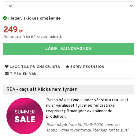
gtoys
ens Barn
I lager, skickas omgående
249
ållan
kr
Delbetala från 62 kr per månad.
ffi Love
LÄGG I KUNDVAGNEN
kåp
ndby
n
LÄGG TILL PÅ ÖNSKELISTA
SKRIV RECENSION
dby Stockholm
etsfordon
star & Gungdjur
TIPSA EN VÄN
min
ar
figurer
REA - dags att klicka hem fynden
pi Hoppetossa
banor
ons Åberg
Passa på att fynda under vår stora rea. Just
i Villa Villerkulla
ndkår
blarna
anicals
us
nu är varuhuset fyllt med fantastiska
reapriser på mängder av spännande
is
mse
tnite
 & Köksredskap
r
produkter!
g
tman
GO Bluey
dning
Rean pågår fram till 31/8-2026, men var
bil
snabb - dina favoritprodukter kan fort ta slut!
libompa
O City
tyrt