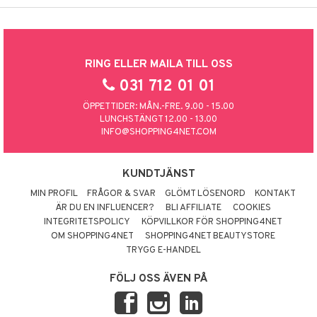
RING ELLER MAILA TILL OSS
031 712 01 01
ÖPPETTIDER: MÅN.-FRE. 9.00 - 15.00
LUNCHSTÄNGT 12.00 - 13.00
INFO@SHOPPING4NET.COM
KUNDTJÄNST
MIN PROFIL
FRÅGOR & SVAR
GLÖMT LÖSENORD
KONTAKT
ÄR DU EN INFLUENCER?
BLI AFFILIATE
COOKIES
INTEGRITETSPOLICY
KÖPVILLKOR FÖR SHOPPING4NET
OM SHOPPING4NET
SHOPPING4NET BEAUTYSTORE
TRYGG E-HANDEL
FÖLJ OSS ÄVEN PÅ