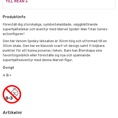
TILL REAN »
s
O Classic
saker
ney
O Creator
Produktinfo
o
uslek
Föreställ dig storskaliga, symbioteladdade, väggklättrande
ney Prinsessor
GO Disney
badabado
andlek
superhjältelekar och äventyr med Marvel Spider-Man Titan Series-
l
actionfigurer!
O Disney Princess
ki
mhus-leksaker
tar
Den här Venom Spidey-leksaken är 30cm hög och utformad till en
zen
GO DUPLO
mhus-spel
tar
30cm skala. Den har en klassisk svart-vit design samt 11 böjbara
punkter för att kunna poseras i leken. Barn kan återskapa sina
ta Gris
O Friends
0 bitar
el
favoritögonblick eller föreställa sig nya och spännande
änst
superhjälteäventyr med denna Marvel-figur.
ry Potter
O Minecraft
sel
aterial
spel
Övrigt
 & svar
lo Kitty
GO Ninjago
ssel
set
psspel
4 år+
produkt
.L.
GO Speed Champions
illbehör
Måla
elningen
mma Mu
GO Spidey
erial
tik
le
O Super Heroes
s
min
ic
Artikelnr
Little Pony