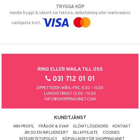
TRYGGA KÖP
Handla tryggt & säkert via faktura, delbetalning eller marknadens
vanligaste kort.
RING ELLER MAILA TILL OSS
031 712 01 01
ÖPPETTIDER: MÅN.-FRE. 9.00 - 15.00
LUNCHSTÄNGT 12.00 - 13.00
INFO@SHOPPING4NET.COM
KUNDTJÄNST
MIN PROFIL
FRÅGOR & SVAR
GLÖMT LÖSENORD
KONTAKT
ÄR DU EN INFLUENCER?
BLI AFFILIATE
COOKIES
INTEGRITETSPOLICY
KÖPVILLKOR FÖR SHOPPING4NET