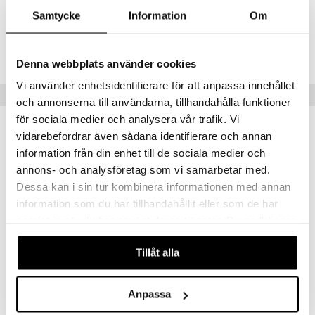
Samtycke
Information
Om
 Patrol
TSM47-1-XX
tson & Findus
Lägsta pris senaste 30 dagarna: 299 kr
Denna webbplats använder cookies
pi Långstrump
Vi använder enhetsidentifierare för att anpassa innehållet
kemon
Tips till dig
och annonserna till användarna, tillhandahålla funktioner
amashjältarna
för sociala medier och analysera vår trafik. Vi
vidarebefordrar även sådana identifierare och annan
ållan
information från din enhet till de sociala medier och
derman
annons- och analysföretag som vi samarbetar med.
er Mario
Dessa kan i sin tur kombinera informationen med annan
information som du har tillhandahållit eller som de har
samlat in när du har använt deras tjänster. Du godkänner
våra cookies vid fortsatt användande av vår webbplats.
Tillåt alla
Super Mario Galaxy Movie Diorama
Super Mario Galaxy Movie Vehicle & Luigi
SUPER MARIO
SUPER MARIO
Anpassa
325
229
kr
kr