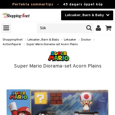
Perfekta sommartips
-
45 dagars öppet köp
Leksaker, Barn & Baby
RKEN
Skönhet
JER
ODUKTER
Kontaktlinser
Shopping4net
»
Leksaker, Barn & Baby
»
Leksaker
»
Dockor
»
Actionfigurer
»
Super Mario Diorama-set Acorn Plains
TKORT
Hälsokost
Apotek
arn
Super Mario Diorama-set Acorn Plains
er
oarer
Fitness
 håret
et
oarer
Hem & Inredning
tar & Mössor
bygym
sar & Solhattar
der & UV-kläder
ker
Leksaker, Barn & Baby
igt
ysitters
nservis
kar & Handdukar
ngar
är
ment
Varumärken
nböcker
 & Skallra
lappar
nstillbehör
elar
öcker
ngsspel
skalendrar
Kampanjer
ycken
iler
lådor & Matförvaring
gings
d/Mamma
lar
tböcker
ment
k