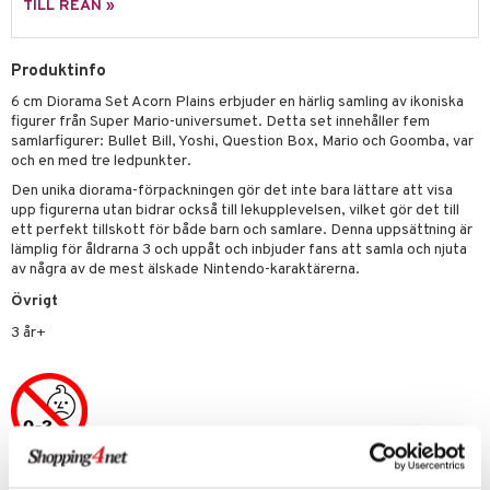
TILL REAN »
s
O Classic
saker
ney
O Creator
Produktinfo
o
uslek
6 cm Diorama Set Acorn Plains erbjuder en härlig samling av ikoniska
ney Prinsessor
GO Disney
badabado
andlek
figurer från Super Mario-universumet. Detta set innehåller fem
l
samlarfigurer: Bullet Bill, Yoshi, Question Box, Mario och Goomba, var
O Disney Princess
ki
mhus-leksaker
tar
och en med tre ledpunkter.
zen
GO DUPLO
mhus-spel
tar
Den unika diorama-förpackningen gör det inte bara lättare att visa
upp figurerna utan bidrar också till lekupplevelsen, vilket gör det till
ta Gris
O Friends
0 bitar
el
ett perfekt tillskott för både barn och samlare. Denna uppsättning är
änst
lämplig för åldrarna 3 och uppåt och inbjuder fans att samla och njuta
ry Potter
O Minecraft
sel
aterial
spel
av några av de mest älskade Nintendo-karaktärerna.
 & svar
lo Kitty
GO Ninjago
Övrigt
ssel
set
psspel
produkt
.L.
GO Speed Champions
3 år+
illbehör
Måla
elningen
mma Mu
GO Spidey
erial
tik
le
O Super Heroes
s
min
ic
Little Pony
Artikelnr