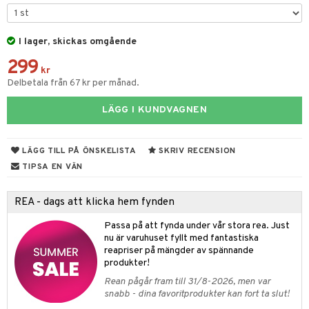
gtoys
ens Barn
I lager, skickas omgående
299
ållan
kr
Delbetala från 67 kr per månad.
ffi Love
LÄGG I KUNDVAGNEN
kåp
ndby
n
LÄGG TILL PÅ ÖNSKELISTA
SKRIV RECENSION
dby Stockholm
etsfordon
star & Gungdjur
TIPSA EN VÄN
min
ar
figurer
REA - dags att klicka hem fynden
pi Hoppetossa
banor
ons Åberg
Passa på att fynda under vår stora rea. Just
i Villa Villerkulla
ndkår
blarna
anicals
us
nu är varuhuset fyllt med fantastiska
reapriser på mängder av spännande
is
mse
tnite
 & Köksredskap
r
produkter!
g
tman
GO Bluey
dning
Rean pågår fram till 31/8-2026, men var
bil
snabb - dina favoritprodukter kan fort ta slut!
libompa
O City
tyrt