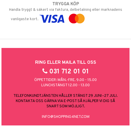
TRYGGA KÖP
Handla tryggt & säkert via faktura, delbetalning eller marknadens
vanligaste kort.
RING ELLER MAILA TILL OSS
031 712 01 01
ÖPPETTIDER: MÅN.-FRE. 9.00 - 15.00
LUNCHSTÄNGT 12.00 - 13.00
TELEFONKUNDTJÄNSTEN HÅLLER STÄNGT 29 JUNI–27 JULI.
KONTAKTA OSS GÄRNA VIA E-POST SÅ HJÄLPER VI DIG SÅ
SNART SOM MÖJLIGT.
INFO@SHOPPING4NET.COM