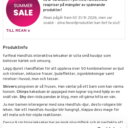
mhus-spel
tar
reapriser på mängder av spännande
ta Gris
O Friends
produkter!
0 bitar
el
änst
ry Potter
O Minecraft
Rean pågår fram till 31/8-2026, men var
sel
aterial
spel
snabb - dina favoritprodukter kan fort ta slut!
 & svar
lo Kitty
GO Ninjago
ssel
set
psspel
TILL REAN »
produkt
.L.
GO Speed Champions
illbehör
Måla
elningen
mma Mu
GO Spidey
Produktinfo
erial
tik
furReal Handfuls interaktiva leksaker är söta små husdjur som
le
O Super Heroes
s
behöver kärlek och omsorg.
min
ic
Lägg djuret i handflatan för att uppleva över 50 kombinationer av ljud
och rörelser, inklusive fraser, ljudeffekter, ögonblinkningar samt
Little Pony
rörelser i huvud, mun och tassar.
 Patrol
Shivers
pingvinen är så frusen. Han väntar på ett barn som kan värma
honom.
Chirps
kakaduan är uppjagad men lugnar sig med hjälp av en
tson & Findus
snäll vän.
Shy
den röda pandan är blyg, men vill gärna hitta en vän.
Ju mer barnen interagerar med sina Handfuls-djur, desto roligare blir
pi Långstrump
leken. När ett Handfuls-husdjur blir hungrigt, klappa dess mage för
att mata och hör nöjda reaktioner.
kemon
Dessa 9 cm höga leksaker har en mjuk plyschfläck och är perfekta att
amashjältarna
ta med på äventyr. Stoppa en i jackfickan, ryggsäcken eller väskan för