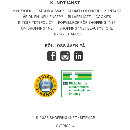
KUNDTJÄNST
MIN PROFIL
FRÅGOR & SVAR
GLÖMT LÖSENORD
KONTAKT
ÄR DU EN INFLUENCER?
BLI AFFILIATE
COOKIES
INTEGRITETSPOLICY
KÖPVILLKOR FÖR SHOPPING4NET
OM SHOPPING4NET
SHOPPING4NET BEAUTYSTORE
TRYGG E-HANDEL
FÖLJ OSS ÄVEN PÅ
© 2026 SHOPPING4NET
•
SITEMAP
SVERIGE