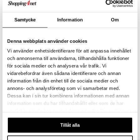
gos när som helst. De ger omedelbar kärlek under raster,
ållan
övernattningar och hemma.
derman
Samla alla tre furReal Handfuls (säljs separat). Dessa interaktiva
Samtycke
Information
Om
leksaker är ett sött tillskott till varje barns furReal-samling. Kräver 2
er Mario
x AAA-batterier (demo-batterier ingår).
De är perfekta som julklapp, födelsedagspresent eller överraskning!
Denna webbplats använder cookies
Övrigt
Vi använder enhetsidentifierare för att anpassa innehållet
4 år+
och annonserna till användarna, tillhandahålla funktioner
för sociala medier och analysera vår trafik. Vi
vidarebefordrar även sådana identifierare och annan
information från din enhet till de sociala medier och
annons- och analysföretag som vi samarbetar med.
Dessa kan i sin tur kombinera informationen med annan
Artikelnr
information som du har tillhandahållit eller som de har
TFR19-1-PEN
samlat in när du har använt deras tjänster. Du godkänner
våra cookies vid fortsatt användande av vår webbplats.
Tillåt alla
Lägsta pris senaste 30 dagarna: 229 kr