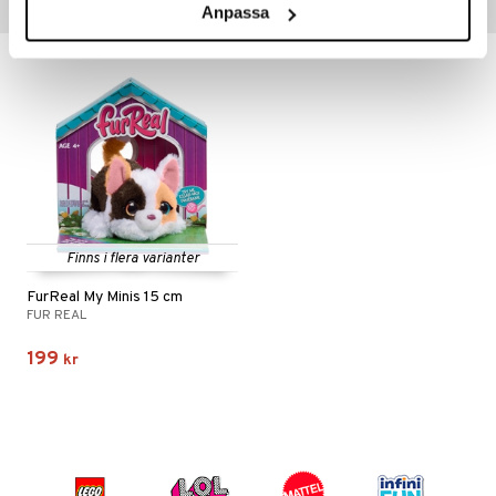
Anpassa
Tips till dig
Finns i flera varianter
FurReal My Minis 15 cm
FUR REAL
199
kr