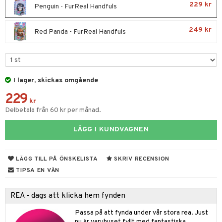
229 kr
Penguin - FurReal Handfuls
y Born
ndby
n
249 kr
bie
dby Stockholm
etsfordon
star & Gungdjur
Red Panda - FurReal Handfuls
comelon
min
ar
figurer
ney Prinsessor
pi Hoppetossa
banor
ons Åberg
I lager, skickas omgående
ktillbehör
i Villa Villerkulla
ndkår
blarna
anicals
us
229
by's Dollhouse
is
mse
tnite
 & Köksredskap
r
kr
Delbetala från 60 kr per månad.
py Friends
g
tman
GO Bluey
dning
bil
LÄGG I KUNDVAGNEN
.L.
libompa
O City
tyrt
gtoys
s
O Classic
saker
LÄGG TILL PÅ ÖNSKELISTA
SKRIV RECENSION
ens Barn
ney
O Creator
o
uslek
TIPSA EN VÄN
ållan
ney Prinsessor
GO Disney
badabado
andlek
REA - dags att klicka hem fynden
ffi Love
l
O Disney Princess
ki
mhus-leksaker
tar
Passa på att fynda under vår stora rea. Just
zen
GO DUPLO
nu är varuhuset fyllt med fantastiska