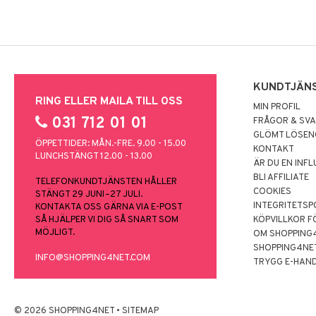
KUNDTJÄN
RING ELLER MAILA TILL OSS
MIN PROFIL
031 712 01 01
FRÅGOR & SV
GLÖMT LÖSE
ÖPPETTIDER: MÅN.-FRE. 9.00 - 15.00
KONTAKT
LUNCHSTÄNGT 12.00 - 13.00
ÄR DU EN INF
BLI AFFILIATE
TELEFONKUNDTJÄNSTEN HÅLLER
COOKIES
STÄNGT 29 JUNI–27 JULI.
INTEGRITETSP
KONTAKTA OSS GÄRNA VIA E-POST
SÅ HJÄLPER VI DIG SÅ SNART SOM
KÖPVILLKOR F
MÖJLIGT.
OM SHOPPING
SHOPPING4NE
INFO@SHOPPING4NET.COM
TRYGG E-HAN
© 2026 SHOPPING4NET
•
SITEMAP