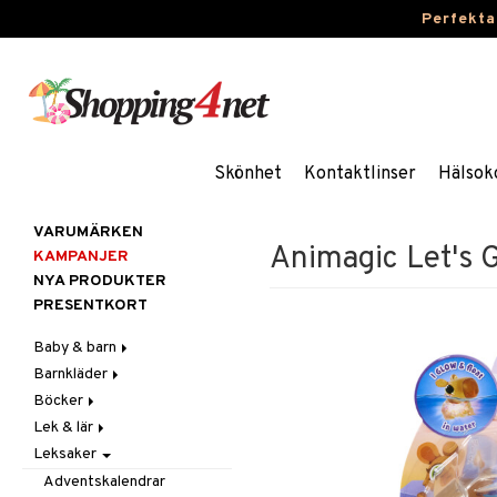
Perfekta
Skönhet
Kontaktlinser
Hälsok
VARUMÄRKEN
Animagic Let's G
KAMPANJER
NYA PRODUKTER
PRESENTKORT
Baby & barn
Barnkläder
Accessoarer
Böcker
Aktivitet
Accessoarer
För håret
Lek & lär
Äta
Badkläder & UV-kläder
Dagböcker
Hattar & Mössor
Babygym
Kepsar & Solhattar
Leksaker
Badrockar & Handdukar
Klänningar
Läs & Lär
Experiment
Övrigt
Babysitters
Barnservis
Barnvagnstillbehör
Nederdelar
Målarböcker
Inlärningsspel
Plånböcker
Bit & Skallra
Haklappar
Adventskalendrar