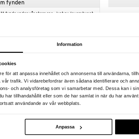
hem fynden
tt fynda under vår stora rea. Just nu är varuhuset
fantastiska reapriser på mängder av spännande
!
 fram till 31/8-2026, men var snabb - dina
ukter kan fort ta slut!
Information
N »
cookies
Animagic Let'
e för att anpassa innehållet och annonserna till användarna, tillh
attensvin, är en underbart söt vattenleksak.
Axolotl Självl
vår trafik. Vi vidarebefordrar även sådana identifierare och anna
ANIMAGIC
jar den flyta och lysa! Det stretchiga och kramvänliga
nnons- och analysföretag som vi samarbetar med. Dessa kan i sin
tar du mandarinen?
198
kr
har tillhandahållit eller som de har samlat in när du har använt
ortsatt användande av vår webbplats.
Anpassa