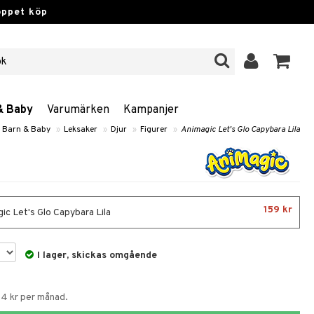
öppet köp
& Baby
Varumärken
Kampanjer
, Barn & Baby
»
Leksaker
»
Djur
»
Figurer
»
Animagic Let's Glo Capybara Lila
159 kr
ic Let's Glo Capybara Lila
I lager, skickas omgående
54 kr per månad.