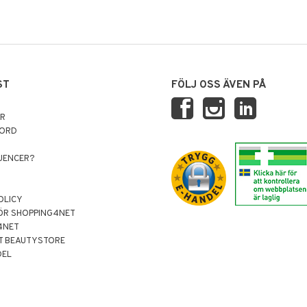
ST
FÖLJ OSS ÄVEN PÅ
AR
NORD
LUENCER?
OLICY
ÖR SHOPPING4NET
4NET
T BEAUTYSTORE
DEL