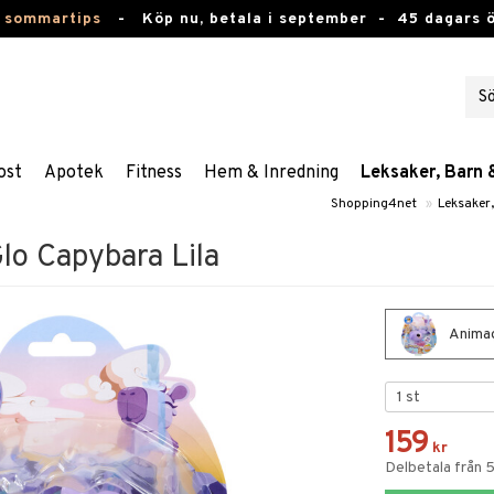
 sommartips
-
Köp nu, betala i september -
45 dagars 
ost
Apotek
Fitness
Hem & Inredning
Leksaker, Barn 
Shopping4net
»
Leksaker
lo Capybara Lila
Animag
159
kr
Delbetala från 