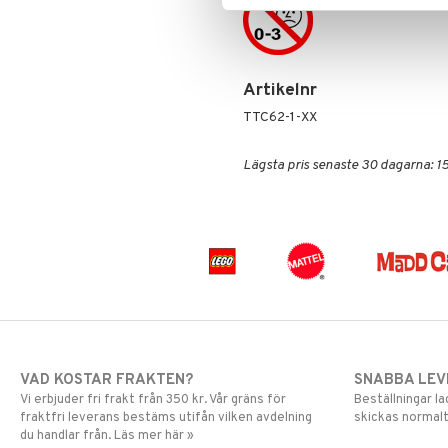
Pippi Långstrump
Pokemon
Pyjamashjältarna
Skrållan
Artikelnr
Spiderman
TTC62-1-XX
Super Mario
Lägsta pris senaste 30 dagarna: 15
VAD KOSTAR FRAKTEN?
SNABBA LE
Vi erbjuder fri frakt från 350 kr. Vår gräns för
Beställningar la
fraktfri leverans bestäms utifån vilken avdelning
skickas normalt
du handlar från. Läs mer här »