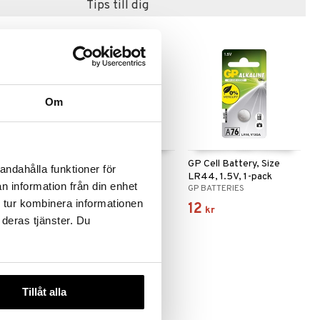
Tips till dig
Om
s Glo
Animagic Let's Glo
GP Cell Battery, Size
andahålla funktioner för
ysande
Capybara Lekset
LR44, 1.5V, 1-pack
n information från din enhet
ANIMAGIC
GP BATTERIES
 tur kombinera informationen
299
12
kr
kr
 deras tjänster. Du
Tillåt alla