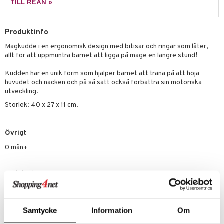
illbehör
Måla
TILL REAN »
elningen
mma Mu
GO Spidey
erial
tik
le
O Super Heroes
Produktinfo
s
Magkudde i en ergonomisk design med bitisar och ringar som låter,
min
ic
allt för att uppmuntra barnet att ligga på mage en längre stund!
Little Pony
Kudden har en unik form som hjälper barnet att träna på att höja
 Patrol
huvudet och nacken och på så sätt också förbättra sin motoriska
utveckling.
tson & Findus
Storlek: 40 x 27 x 11 cm.
pi Långstrump
kemon
Övrigt
0 mån+
amashjältarna
ållan
Artikelnr
derman
TAF51-1-XX
er Mario
Samtycke
Information
Om
Lägsta pris senaste 30 dagarna: 279 kr