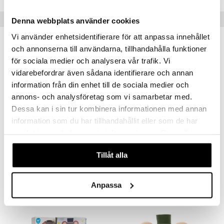
Tips till dig
Denna webbplats använder cookies
Vi använder enhetsidentifierare för att anpassa innehållet
och annonserna till användarna, tillhandahålla funktioner
för sociala medier och analysera vår trafik. Vi
vidarebefordrar även sådana identifierare och annan
information från din enhet till de sociala medier och
annons- och analysföretag som vi samarbetar med.
Dessa kan i sin tur kombinera informationen med annan
information som du har tillhandahållit eller som de har
samlat in när du har använt deras tjänster. Du godkänner
våra cookies vid fortsatt användande av vår webbplats.
Taf Toys Brendon Plush Toy
Taf Toys Clara Plush Toy
TAF TOYS
TAF TOYS
Tillåt alla
249
249
kr
kr
Anpassa