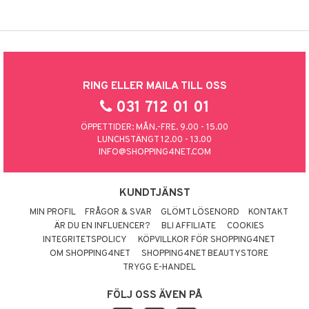
RING ELLER MAILA TILL OSS
031 712 01 01
ÖPPETTIDER: MÅN.-FRE. 9.00 - 15.00
LUNCHSTÄNGT 12.00 - 13.00
INFO@SHOPPING4NET.COM
KUNDTJÄNST
MIN PROFIL
FRÅGOR & SVAR
GLÖMT LÖSENORD
KONTAKT
ÄR DU EN INFLUENCER?
BLI AFFILIATE
COOKIES
INTEGRITETSPOLICY
KÖPVILLKOR FÖR SHOPPING4NET
OM SHOPPING4NET
SHOPPING4NET BEAUTYSTORE
TRYGG E-HANDEL
FÖLJ OSS ÄVEN PÅ