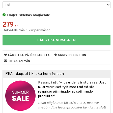
leich-Wild Life
ktillbehör
i Villa Villerkulla
ndkår
blarna
anicals
us
 Zhu Pets
I lager, skickas omgående
by's Dollhouse
is
mse
tnite
 & Köksredskap
r
279
py Friends
g
tman
GO Bluey
dning
bil
kr
Delbetala från 65 kr per månad.
.L.
libompa
O City
tyrt
LÄGG I KUNDVAGNEN
gtoys
s
O Classic
saker
ens Barn
ney
O Creator
o
uslek
LÄGG TILL PÅ ÖNSKELISTA
SKRIV RECENSION
ållan
ney Prinsessor
GO Disney
badabado
andlek
TIPSA EN VÄN
ffi Love
l
O Disney Princess
ki
mhus-leksaker
tar
REA - dags att klicka hem fynden
zen
GO DUPLO
mhus-spel
tar
Passa på att fynda under vår stora rea. Just
ta Gris
O Friends
nu är varuhuset fyllt med fantastiska
0 bitar
el
änst
reapriser på mängder av spännande
ry Potter
O Minecraft
produkter!
sel
aterial
spel
 & svar
lo Kitty
GO Ninjago
Rean pågår fram till 31/8-2026, men var
ssel
set
psspel
snabb - dina favoritprodukter kan fort ta slut!
produkt
.L.
GO Speed Champions