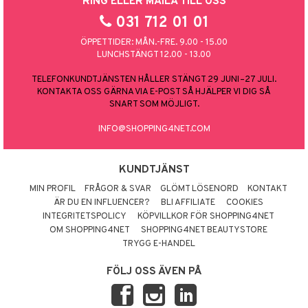
RING ELLER MAILA TILL OSS
031 712 01 01
ÖPPETTIDER: MÅN.-FRE. 9.00 - 15.00
LUNCHSTÄNGT 12.00 - 13.00
TELEFONKUNDTJÄNSTEN HÅLLER STÄNGT 29 JUNI–27 JULI.
KONTAKTA OSS GÄRNA VIA E-POST SÅ HJÄLPER VI DIG SÅ
SNART SOM MÖJLIGT.
INFO@SHOPPING4NET.COM
KUNDTJÄNST
MIN PROFIL
FRÅGOR & SVAR
GLÖMT LÖSENORD
KONTAKT
ÄR DU EN INFLUENCER?
BLI AFFILIATE
COOKIES
INTEGRITETSPOLICY
KÖPVILLKOR FÖR SHOPPING4NET
OM SHOPPING4NET
SHOPPING4NET BEAUTYSTORE
TRYGG E-HANDEL
FÖLJ OSS ÄVEN PÅ