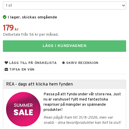
leich-Wild Life
ktillbehör
i Villa Villerkulla
ndkår
blarna
anicals
us
 Zhu Pets
I lager, skickas omgående
by's Dollhouse
is
mse
tnite
 & Köksredskap
r
179
py Friends
g
tman
GO Bluey
dning
bil
kr
Delbetala från 56 kr per månad.
.L.
libompa
O City
tyrt
LÄGG I KUNDVAGNEN
gtoys
s
O Classic
saker
ens Barn
ney
O Creator
o
uslek
LÄGG TILL PÅ ÖNSKELISTA
SKRIV RECENSION
ållan
ney Prinsessor
GO Disney
badabado
andlek
TIPSA EN VÄN
ffi Love
l
O Disney Princess
ki
mhus-leksaker
tar
REA - dags att klicka hem fynden
zen
GO DUPLO
mhus-spel
tar
Passa på att fynda under vår stora rea. Just
ta Gris
O Friends
nu är varuhuset fyllt med fantastiska
0 bitar
el
änst
reapriser på mängder av spännande
ry Potter
O Minecraft
produkter!
sel
aterial
spel
 & svar
lo Kitty
GO Ninjago
Rean pågår fram till 31/8-2026, men var
ssel
set
psspel
snabb - dina favoritprodukter kan fort ta slut!
produkt
.L.
GO Speed Champions