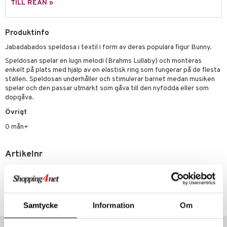
illbehör
Måla
TILL REAN »
elningen
mma Mu
GO Spidey
erial
tik
le
O Super Heroes
Produktinfo
s
Jabadabados speldosa i textil i form av deras populära figur Bunny.
min
ic
Speldosan spelar en lugn melodi (Brahms Lullaby) och monteras
Little Pony
enkelt på plats med hjälp av en elastisk ring som fungerar på de flesta
ställen. Speldosan underhåller och stimulerar barnet medan musiken
 Patrol
spelar och den passar utmärkt som gåva till den nyfödda eller som
dopgåva.
tson & Findus
Övrigt
pi Långstrump
0 mån+
kemon
amashjältarna
Artikelnr
TJO45-1-XX
ållan
derman
Lägsta pris senaste 30 dagarna: 179 kr
er Mario
Samtycke
Information
Om
Tips till dig