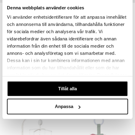
Denna webbplats använder cookies
Vi använder enhetsidentifierare för att anpassa innehållet
och annonserna till användarna, tillhandahålla funktioner
för sociala medier och analysera vår trafik. Vi
vidarebefordrar även sådana identifierare och annan
information från din enhet till de sociala medier och
annons- och analysföretag som vi samarbetar med.
Dessa kan i sin tur kombinera informationen med annan
information som du har tillhandahållit eller som de har
Jabadabado Babygymfigurer Bunny Grön
Jabadabado Babygymfigurer Bunny Rosa
samlat in när du har använt deras tjänster. Du godkänner
JABADABADO
JABADABADO
våra cookies vid fortsatt användande av vår webbplats.
Tillåt alla
199
199
kr
kr
Anpassa