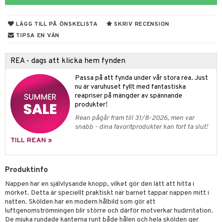
ngar
är
ment
LÄGG TILL PÅ ÖNSKELISTA
SKRIV RECENSION
elar
öcker
ngsspel
skalendrar
TIPSA EN VÄN
gings
lar
tböcker
ment
k
tar
REA - dags att klicka hem fynden
atshirts
ivitetsleksaker
böcker
giska leksaker
saker
tar
Passa på att fynda under vår stora rea. Just
hirts
gleksaker
der
 Klossar
0 bitar
el
nu är varuhuset fyllt med fantastiska
änst
reapriser på mängder av spännande
don
O Builder
läder & Strumpor
sel
aterial
spel
produkter!
 & svar
Rean pågår fram till 31/8-2026, men var
a gå vagnar
omag
ndgård
r
ssel
set
psspel
snabb - dina favoritprodukter kan fort ta slut!
produkt
ssar
urer
ionfigurer
kåp
illbehör
Måla
TILL REAN »
elningen
gformers
 Real
y Born
ndby
n
erial
tik
Produktinfo
ktyg
tlest Pet Shop
bie
dby Stockholm
etsfordon
star & Gungdjur
s
Nappen har en självlysande knopp, vilket gör den lätt att hitta i
leich - Forntidsdjur
comelon
min
ar
figurer
mörket. Detta är speciellt praktiskt när barnet tappar nappen mitt i
natten. Skölden har en modern hålbild som gör att
leich - Hästar
ney Prinsessor
pi Hoppetossa
banor
ons Åberg
luftgenomströmningen blir större och därför motverkar hudirritation.
De mjuka rundade kanterna runt både hålen och hela skölden ger