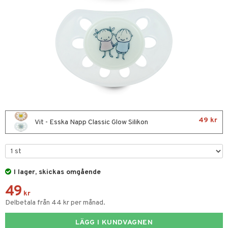
glasögon
ttefiltar
pflaskor & Tillbehör
viditet & amning
ing
tenflaskor & Tillbehör
nmöbler
oration
kerad
varing
lbehör
ilen
et
mpor
aply
tor
kor
drummet
gkläder
nddukar
49 kr
Vit - Esska Napp Classic Glow Silikon
dvård
par & Tillbehör
I lager, skickas omgående
skor
49
er
kr
Delbetala från 44 kr per månad.
oarer
LÄGG I KUNDVAGNEN
sar & Solhattar
der & UV-kläder
ker