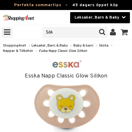
Perfekta sommartips
-
45 dagars öppet köp
Leksaker, Barn & Baby
RKEN
Skönhet
JER
ODUKTER
Kontaktlinser
Shopping4net
»
Leksaker, Barn & Baby
»
Baby & barn
»
Sköta
»
Nappar & Tillbehör
»
Esska Napp Classic Glow Silikon
TKORT
Hälsokost
Apotek
arn
Esska Napp Classic Glow Silikon
oarer
Fitness
 håret
et
Hem & Inredning
tar & Mössor
bygym
Leksaker, Barn & Baby
igt
ysitters
nservis
kar & Handdukar
Varumärken
nböcker
 & Skallra
lappar
nstillbehör
Kampanjer
ycken
iler
lådor & Matförvaring
d/Mamma