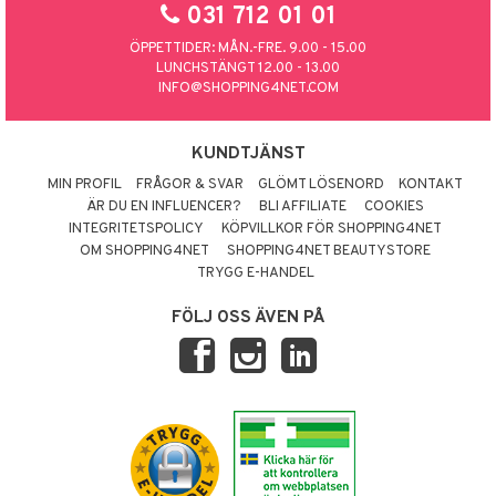
031 712 01 01
ÖPPETTIDER: MÅN.-FRE. 9.00 - 15.00
LUNCHSTÄNGT 12.00 - 13.00
INFO@SHOPPING4NET.COM
KUNDTJÄNST
MIN PROFIL
FRÅGOR & SVAR
GLÖMT LÖSENORD
KONTAKT
ÄR DU EN INFLUENCER?
BLI AFFILIATE
COOKIES
INTEGRITETSPOLICY
KÖPVILLKOR FÖR SHOPPING4NET
OM SHOPPING4NET
SHOPPING4NET BEAUTYSTORE
TRYGG E-HANDEL
FÖLJ OSS ÄVEN PÅ