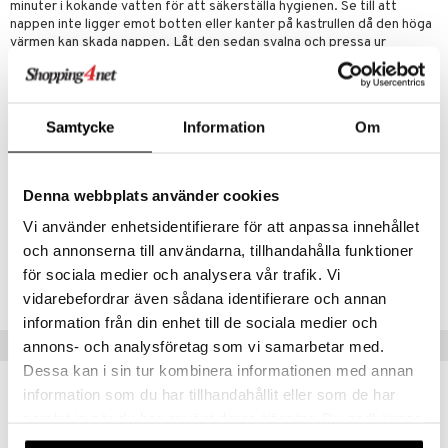
mma Mu
GO Spidey
minuter i kokande vatten för att säkerställa hygienen. Se till att
nappen inte ligger emot botten eller kanter på kastrullen då den höga
le
O Super Heroes
värmen kan skada nappen. Låt den sedan svalna och pressa ur
eventuellt vatten ur sugdelen. Nappen skall ej provdras eller användas
min
ic
inom 30 minuter efter sterilisering. Undvik diskmedel – rinnande
varmt vatten räcker gott och väl innan varje användning.
Little Pony
Övrigt
Samtycke
Information
Om
 Patrol
Ålder
: från 4 månader upp till 3 år.
tson & Findus
Denna webbplats använder cookies
pi Långstrump
Artikelnr
Vi använder enhetsidentifierare för att anpassa innehållet
TES18-1-WI
kemon
och annonserna till användarna, tillhandahålla funktioner
för sociala medier och analysera vår trafik. Vi
amashjältarna
Lägsta pris senaste 30 dagarna: 49 kr
vidarebefordrar även sådana identifierare och annan
ållan
information från din enhet till de sociala medier och
derman
Populära produkter
annons- och analysföretag som vi samarbetar med.
Dessa kan i sin tur kombinera informationen med annan
er Mario
information som du har tillhandahållit eller som de har
samlat in när du har använt deras tjänster. Du godkänner
våra cookies vid fortsatt användande av vår webbplats.