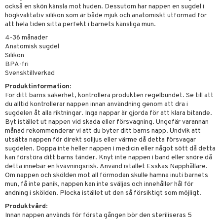
leich-Wild Life
ktillbehör
i Villa Villerkulla
ndkår
blarna
anicals
us
också en skön känsla mot huden. Dessutom har nappen en sugdel i
högkvalitativ silikon som är både mjuk och anatomiskt utformad för
 Zhu Pets
by's Dollhouse
is
mse
tnite
 & Köksredskap
r
att hela tiden sitta perfekt i barnets känsliga mun.
py Friends
g
tman
GO Bluey
dning
bil
4-36 månader
Anatomisk sugdel
.L.
libompa
O City
tyrt
Silikon
BPA-fri
gtoys
s
O Classic
saker
Svensktillverkad
ens Barn
ney
Produktinformation
:
O Creator
o
uslek
För ditt barns säkerhet, kontrollera produkten regelbundet. Se till att
ållan
ney Prinsessor
GO Disney
du alltid kontrollerar nappen innan användning genom att dra i
badabado
andlek
sugdelen åt alla riktningar. Inga nappar är gjorda för att klara bitande.
ffi Love
l
O Disney Princess
Byt istället ut nappen vid skada eller försvagning. Ungefär varannan
ki
mhus-leksaker
månad rekommenderar vi att du byter ditt barns napp. Undvik att
zen
GO DUPLO
utsätta nappen för direkt solljus eller värme då detta försvagar
mhus-spel
sugdelen. Doppa inte heller nappen i medicin eller något sött då detta
ta Gris
O Friends
kan förstöra ditt barns tänder. Knyt inte nappen i band eller snöre då
detta innebär en kvävningsrisk. Använd istället Esskas Napphållare.
ry Potter
O Minecraft
Om nappen och skölden mot all förmodan skulle hamna inuti barnets
mun, få inte panik, nappen kan inte sväljas och innehåller hål för
lo Kitty
GO Ninjago
andning i skölden. Plocka istället ut den så försiktigt som möjligt.
.L.
GO Speed Champions
Produktvård
:
Innan nappen används för första gången bör den steriliseras 5