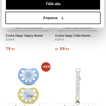
Tillåt alla
Anpassa
Finns i flera varianter
Finns i flera varianter
Esska Napp Happy Mumin
Esska Napp Chilla Mumin Silikon
ESSKA
ESSKA
79
59
kr
fr.
kr
-46%