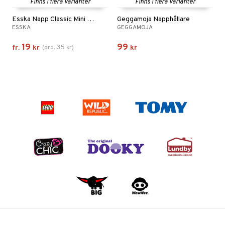
Finns i flera varianter
Finns i flera varianter
Esska Napp Classic Mini Silikon
Geggamoja Napphållare
ESSKA
GEGGAMOJA
19
99
35
fr.
kr
(
ord.
kr
)
kr