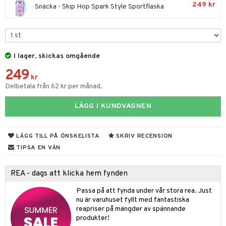
249 kr
Snäcka - Skip Hop Spark Style Sportflaska
par & Tillbehör
sar & Solhattar
der & UV-kläder
ker
ngar
är
ment
elar
öcker
ngsspel
skalendrar
I lager, skickas omgående
gings
lar
tböcker
ment
k
tar
249
kr
atshirts
ivitetsleksaker
Delbetala från 62 kr per månad.
böcker
giska leksaker
saker
tar
hirts
gleksaker
der
 Klossar
0 bitar
el
LÄGG I KUNDVAGNEN
änst
don
O Builder
läder & Strumpor
sel
aterial
spel
 & svar
LÄGG TILL PÅ ÖNSKELISTA
SKRIV RECENSION
a gå vagnar
omag
ndgård
r
ssel
set
psspel
TIPSA EN VÄN
produkt
ssar
urer
ionfigurer
kåp
illbehör
Måla
elningen
REA - dags att klicka hem fynden
gformers
 Real
y Born
ndby
n
erial
tik
ktyg
Passa på att fynda under vår stora rea. Just
tlest Pet Shop
bie
dby Stockholm
etsfordon
star & Gungdjur
s
nu är varuhuset fyllt med fantastiska
leich - Forntidsdjur
comelon
reapriser på mängder av spännande
min
ar
figurer
produkter!