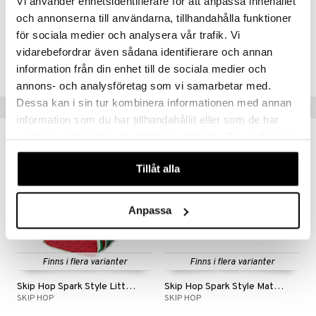
.L.
Vi använder enhetsidentifierare för att anpassa innehållet
GO Speed Champions
Artikelnr
och annonserna till användarna, tillhandahålla funktioner
mma Mu
GO Spidey
TSK20-1-GLC
för sociala medier och analysera vår trafik. Vi
le
O Super Heroes
vidarebefordrar även sådana identifierare och annan
Lägsta pris senaste 30 dagarna: 249 kr
information från din enhet till de sociala medier och
min
ic
annons- och analysföretag som vi samarbetar med.
Little Pony
Dessa kan i sin tur kombinera informationen med annan
Tips till dig
information som du har tillhandahållit eller som de har
 Patrol
samlat in när du har använt deras tjänster. Du godkänner
-50%
tson & Findus
våra cookies vid fortsatt användande av vår webbplats.
Tillåt alla
pi Långstrump
kemon
Anpassa
amashjältarna
ållan
Finns i flera varianter
Finns i flera varianter
derman
Skip Hop Spark Style Little Kid Backpack
Skip Hop Spark Style Matlåda
er Mario
SKIP HOP
SKIP HOP