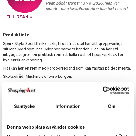
leich - Hästar
ney Prinsessor
pi Hoppetossa
banor
ons Åberg
Rean pågår fram till 31/8-2026, men var
snabb - dina favoritprodukter kan fort ta slut!
leich-Wild Life
ktillbehör
i Villa Villerkulla
ndkår
blarna
anicals
us
TILL REAN »
 Zhu Pets
by's Dollhouse
is
mse
tnite
 & Köksredskap
r
py Friends
g
tman
GO Bluey
dning
bil
Produktinfo
.L.
libompa
O City
Spark Style Sportflaska i tåligt rostfritt stål har ett greppvänligt
tyrt
silikonskydd som inte kyler ner barnets händer. Flaskan har ett
gtoys
s
O Classic
inbyggt sugrör, en praktisk rem att hålla i och ett pop-up-lock för
saker
hygienisk användning.
ens Barn
ney
O Creator
o
uslek
Flaskan har en rem med kardborreband som kan fästas på det mesta.
ållan
ney Prinsessor
GO Disney
badabado
andlek
Skötselråd: Maskindisk i övre korgen.
ffi Love
l
O Disney Princess
Rymmer 350 ml.
ki
mhus-leksaker
Mått: 15 x 7 x 7 cm.
zen
GO DUPLO
mhus-spel
Hela Skip Hops sortiment följer REACH samt EU-standarder och
ta Gris
O Friends
Samtycke
Information
Om
innehåller inga förbjudna kemikalier.
ry Potter
Övrigt
O Minecraft
Från ca 1 år
lo Kitty
GO Ninjago
Denna webbplats använder cookies