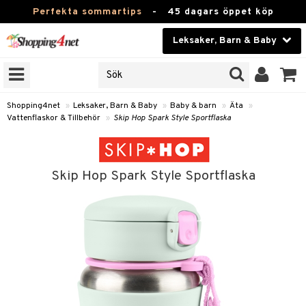
Perfekta sommartips
-
45 dagars öppet köp
Leksaker, Barn & Baby
RKEN
Skönhet
JER
ODUKTER
Kontaktlinser
Shopping4net
»
Leksaker, Barn & Baby
»
Baby & barn
»
Äta
»
Vattenflaskor & Tillbehör
»
Skip Hop Spark Style Sportflaska
TKORT
Hälsokost
Apotek
arn
Skip Hop Spark Style Sportflaska
oarer
Fitness
 håret
et
Hem & Inredning
tar & Mössor
bygym
Leksaker, Barn & Baby
igt
ysitters
nservis
Varumärken
nböcker
 & Skallra
lappar
Kampanjer
ycken
iler
lådor & Matförvaring