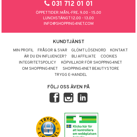
031 712 01 01
ÖPPETTIDER: MÅN.-FRE. 9.00 - 15.00
LUNCHSTÄNGT 12.00 - 13.00
INFO@SHOPPING4NET.COM
KUNDTJÄNST
MIN PROFIL
FRÅGOR & SVAR
GLÖMT LÖSENORD
KONTAKT
ÄR DU EN INFLUENCER?
BLI AFFILIATE
COOKIES
INTEGRITETSPOLICY
KÖPVILLKOR FÖR SHOPPING4NET
OM SHOPPING4NET
SHOPPING4NET BEAUTYSTORE
TRYGG E-HANDEL
FÖLJ OSS ÄVEN PÅ